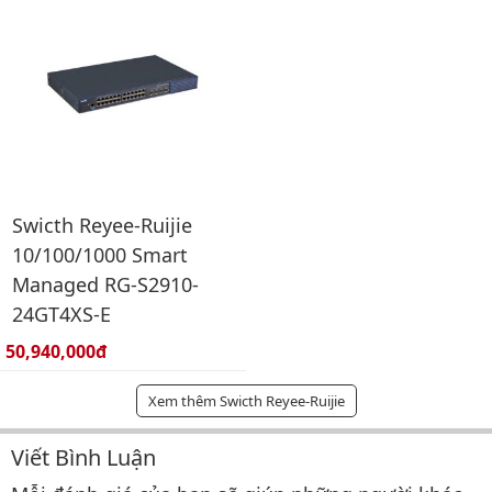
Swicth Reyee-Ruijie
10/100/1000 Smart
Managed RG-S2910-
24GT4XS-E
Giá bán:
50,940,000đ
Xem thêm Swicth Reyee-Ruijie
Viết Bình Luận
Bình luận & Đánh giá