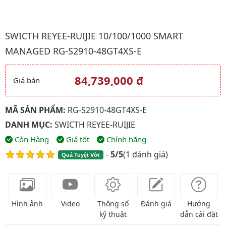
Hình ảnh đại diện của sản phẩm Swicth Reyee-Ruijie 10/100/
SWICTH REYEE-RUIJIE 10/100/1000 SMART
MANAGED RG-S2910-48GT4XS-E
84,739,000 đ
Giá bán
Giá và khuyến mãi
MÃ SẢN PHẨM:
RG-S2910-48GT4XS-E
DANH MỤC:
SWICTH REYEE-RUIJIE
Còn Hàng
Giá tốt
Chính hãng
-
5/5
(
1 đánh giá
)
Quá Tuyệt Vời
Hình ảnh
Video
Thông số
Đánh giá
Hướng
kỹ thuật
dẫn cài đặt