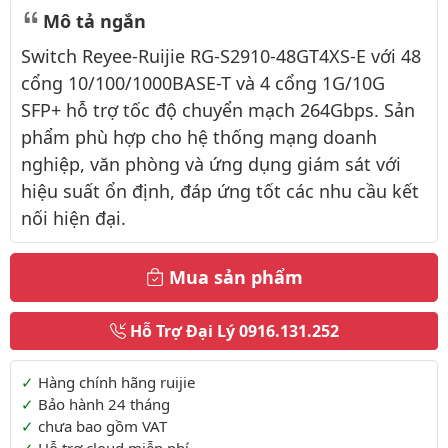
Mô tả ngắn
Switch Reyee-Ruijie RG-S2910-48GT4XS-E với 48
cổng 10/100/1000BASE-T và 4 cổng 1G/10G
SFP+ hỗ trợ tốc độ chuyển mạch 264Gbps. Sản
phẩm phù hợp cho hệ thống mạng doanh
nghiệp, văn phòng và ứng dụng giám sát với
hiệu suất ổn định, đáp ứng tốt các nhu cầu kết
nối hiện đại.
Mua sản phẩm
Hỗ Trợ Đại Lý
0916.131.252
Thông tin thêm
Hàng chính hãng ruijie
Bảo hành 24 tháng
chưa bao gồm VAT