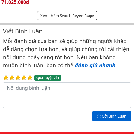
Giá bán:
71,025,000đ
Xem thêm Swicth Reyee-Ruijie
Viết Bình Luận
Bình luận & Đánh giá
Mỗi đánh giá của bạn sẽ giúp những người khác
dễ dàng chọn lựa hơn, và giúp chúng tôi cải thiện
nội dung ngày càng tốt hơn. Nếu bạn không
muốn bình luận, bạn có thể
đánh giá nhanh
.
Quá Tuyệt Vời
Nội dung bình luận
Gởi Bình Luận