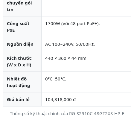
chuyển gói
tin
Công suất
1700W (với 48 port PoE+).
PoE
Nguồn điện
AC 100~240V, 50/60Hz.
Kích thước
440 × 360 × 44 mm.
(W x D x H)
Nhiệt độ
0°C~50°C.
hoạt động
Giá bán lẻ
104,318,000 đ
Thông số kỹ thuật chính của RG-S2910C-48GT2XS-HP-E