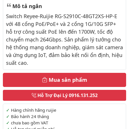
Mô tả ngắn
Switch Reyee-Ruijie RG-S2910C-48GT2XS-HP-E
với 48 cổng PoE/PoE+ và 2 cổng 1G/10G SFP+
hỗ trợ công suất PoE lên đến 1700W, tốc độ
chuyển mạch 264Gbps. Sản phẩm lý tưởng cho
hệ thống mạng doanh nghiệp, giám sát camera
và ứng dụng IoT, đảm bảo kết nối ổn định, hiệu
suất cao.
Mua sản phẩm
Hỗ Trợ Đại Lý
0916.131.252
Thông tin thêm
Hàng chính hãng ruijie
Bảo hành 24 tháng
chưa bao gồm VAT