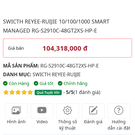
Hình ảnh đại diện của sản phẩm Swicth Reyee-Ruijie 10/100/
SWICTH REYEE-RUIJIE 10/100/1000 SMART
MANAGED RG-S2910C-48GT2XS-HP-E
104,318,000 đ
Giá bán
Giá và khuyến mãi
MÃ SẢN PHẨM:
RG-S2910C-48GT2XS-HP-E
DANH MỤC:
SWICTH REYEE-RUIJIE
Còn Hàng
Giá tốt
Chính hãng
-
5/5
(
1 đánh giá
)
Quá Tuyệt Vời
Hình ảnh
Video
Thông số
Đánh giá
Hướng
kỹ thuật
dẫn cài đặt