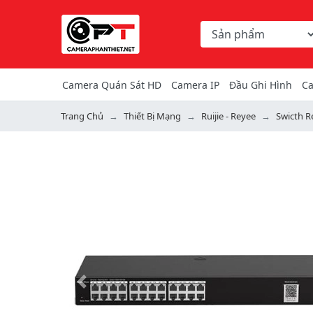
Chọn danh mục tìm ki
Từ khóa hoặc mã hàng
Camera Quán Sát HD
Camera IP
Đầu Ghi Hình
Ca
Trang Chủ
Thiết Bị Mạng
Ruijie - Reyee
Swicth R
Previous