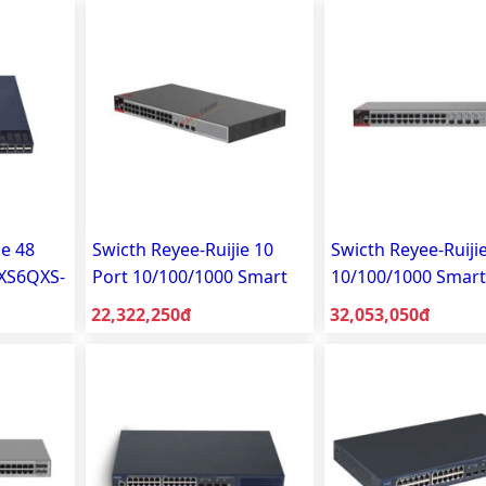
ie 48
Swicth Reyee-Ruijie 10
Swicth Reyee-Ruiji
8XS6QXS-
Port 10/100/1000 Smart
10/100/1000 Smart
Managed RG-S2915-
Managed RG-S291
Giá bán:
Giá bán:
22,322,250đ
32,053,050đ
10GT2MS-P-L
24GT4MS-P-L