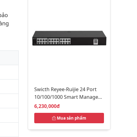
bảo
dàng
Swicth Reyee-Ruijie 24 Port
10/100/1000 Smart Managed
RG-ES224GC
Giá bán:
6,230,000đ
Mua sản phẩm