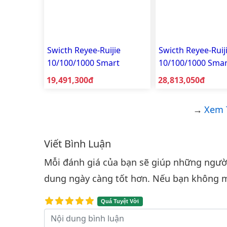
Swicth Reyee-Ruijie
Swicth Reyee-Ruij
10/100/1000 Smart
10/100/1000 Smar
Managed RG-S2915-
Managed RG-S291
Giá bán:
Giá bán:
19,491,300đ
28,813,050đ
24GT4MS-L
48GT4MS-L
Xem 
Viết Bình Luận
Bình luận & Đánh giá
Mỗi đánh giá của bạn sẽ giúp những người 
dung ngày càng tốt hơn. Nếu bạn không m
Quá Tuyệt Vời
Nội dung bình luận