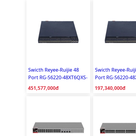
Swicth Reyee-Ruijie 48
Swicth Reyee-Ruij
Port RG-S6220-48XT6QXS-
Port RG-S6220-4
H-AC
H-AC
Giá bán:
Giá bán:
451,577,000đ
197,340,000đ