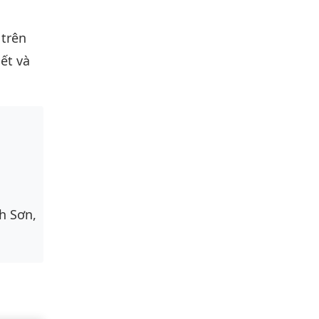
 trên
ết và
h Sơn,