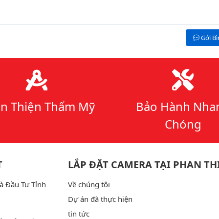
Gởi B
n Thiện Thẩm Mỹ
Bảo Hành Nha
Chóng
T
LẮP ĐẶT CAMERA TẠI PHAN TH
à Đầu Tư Tỉnh
Về chúng tôi
Dự án đã thực hiện
tin tức