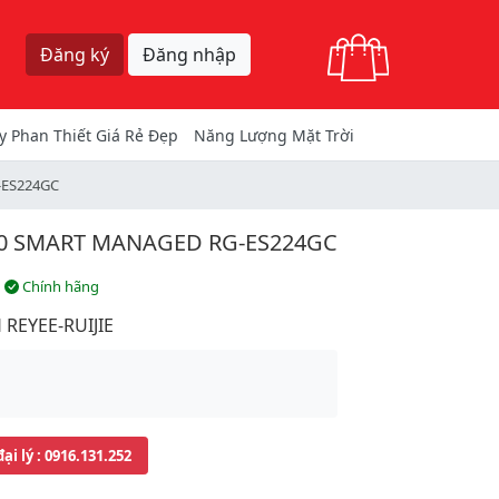
Giỏ hàng
Đăng ký
Đăng nhập
y Phan Thiết Giá Rẻ Đẹp
Năng Lượng Mặt Trời
G-ES224GC
000 SMART MANAGED RG-ES224GC
Chính hãng
 REYEE-RUIJIE
đại lý
: 0916.131.252