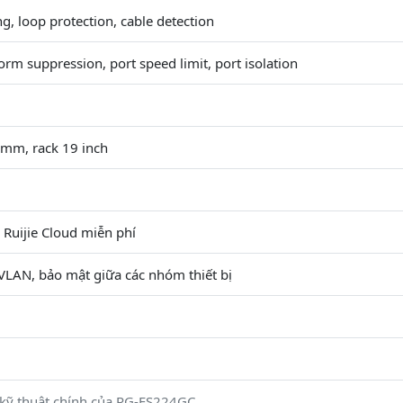
ng, loop protection, cable detection
orm suppression, port speed limit, port isolation
m, rack 19 inch
Ruijie Cloud miễn phí
VLAN, bảo mật giữa các nhóm thiết bị
kỹ thuật chính của RG-ES224GC