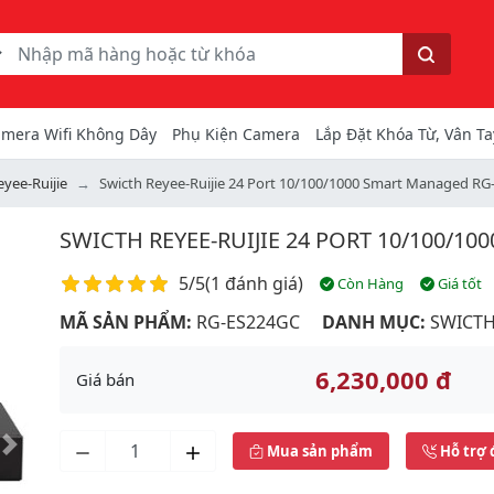
ếm
Tìm kiếm
mera Wifi Không Dây
Phụ Kiện Camera
Lắp Đặt Khóa Từ, Vân Ta
eyee-Ruijie
Swicth Reyee-Ruijie 24 Port 10/100/1000 Smart Managed R
SWICTH REYEE-RUIJIE 24 PORT 10/100/1
Điểm đánh giá
5/5
(
1 đánh giá
)
Còn Hàng
Giá tốt
MÃ SẢN PHẨM:
RG-ES224GC
DANH MỤC:
SWICTH
6,230,000 đ
Giá bán
Mua sản phẩm
Hỗ trợ 
Next