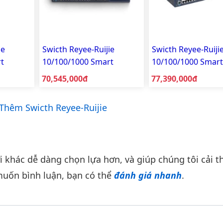
ie
Swicth Reyee-Ruijie
Swicth Reyee-Ruiji
t
10/100/1000 Smart
10/100/1000 Smart
5-
Managed RG-S2910-
Managed RG-S291
Giá bán:
Giá bán:
70,545,000đ
77,390,000đ
24GT4SFP-UP-H(V3.0)
24GT4XS-UP-H(V3.
Thêm Swicth Reyee-Ruijie
khác dễ dàng chọn lựa hơn, và giúp chúng tôi cải th
uốn bình luận, bạn có thể
đánh giá nhanh
.