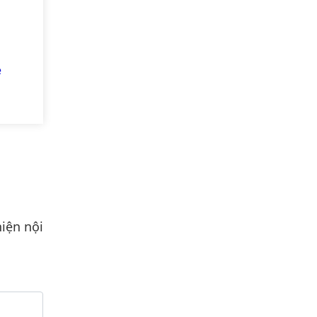
e
0-
0)
iện nội