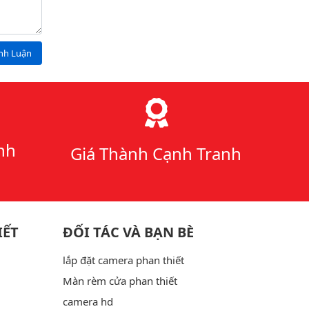
ình Luận
nh
Giá Thành Cạnh Tranh
IẾT
ĐỐI TÁC VÀ BẠN BÈ
lắp đặt camera phan thiết
Màn rèm cửa phan thiết
camera hd