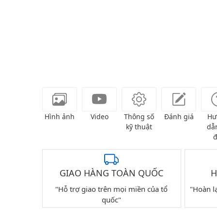
Hình ảnh
Video
Thông số
Đánh giá
Hư
kỹ thuật
dẫn
đ
GIAO HÀNG TOÀN QUỐC
H
"Hỗ trợ giao trên mọi miền của tổ
"Hoàn l
quốc"