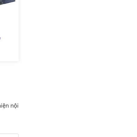
e
0-
0)
iện nội