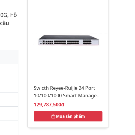
10G, hỗ
 cầu
Swicth Reyee-Ruijie 24 Port
10/100/1000 Smart Managed
RG-S5760C-24SFP/8GT8XS-X
Giá bán:
129,787,500đ
Mua sản phẩm