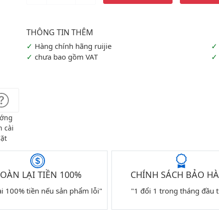
Hàng chính hãng ruijie
chưa bao gồm VAT
ớng
 cài
ặt
OÀN LẠI TIỀN 100%
CHÍNH SÁCH BẢO H
ại 100% tiền nếu sản phẩm lỗi"
"1 đổi 1 trong tháng đầu t