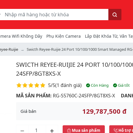
ếm
Tìm kiếm
mera Wifi Không Dây
Phụ Kiện Camera
Lắp Đặt Khóa Từ, Vân Ta
eyee-Ruijie
Swicth Reyee-Ruijie 24 Port 10/100/1000 Smart Managed R
SWICTH REYEE-RUIJIE 24 PORT 10/100/1
24SFP/8GT8XS-X
Điểm đánh giá
5/5
(
1 đánh giá
)
Còn Hàng
Giá tốt
MÃ SẢN PHẨM:
RG-S5760C-24SFP/8GT8XS-X
DAN
129,787,500 đ
Giá bán
Next
Mua sản phẩm
Hỗ trợ 