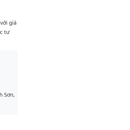
với giá
c tư
h Sơn,