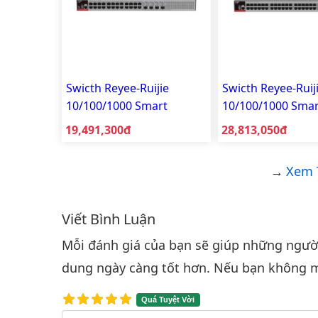
Swicth Reyee-Ruijie
Swicth Reyee-Ruij
10/100/1000 Smart
10/100/1000 Smar
Managed RG-S2915-
Managed RG-S291
Giá bán:
Giá bán:
19,491,300đ
28,813,050đ
24GT4MS-L
48GT4MS-L
Xem 
Viết Bình Luận
Bình luận & Đánh giá
Mỗi đánh giá của bạn sẽ giúp những người 
dung ngày càng tốt hơn. Nếu bạn không m
Quá Tuyệt Vời
Nội dung bình luận