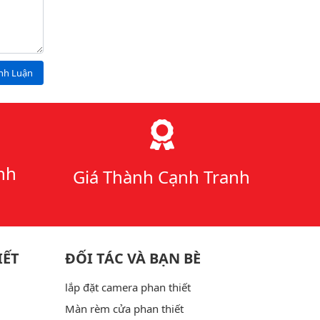
ình Luận
nh
Giá Thành Cạnh Tranh
IẾT
ĐỐI TÁC VÀ BẠN BÈ
lắp đặt camera phan thiết
Màn rèm cửa phan thiết