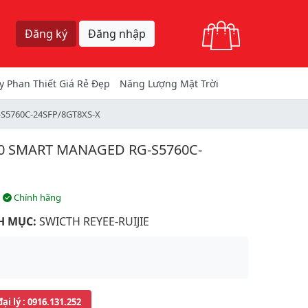
Giỏ hàng
Đăng ký
Đăng nhập
y Phan Thiết Giá Rẻ Đẹp
Năng Lượng Mặt Trời
G-S5760C-24SFP/8GT8XS-X
000 SMART MANAGED RG-S5760C-
Chính hãng
H MỤC:
SWICTH REYEE-RUIJIE
đại lý
: 0916.131.252