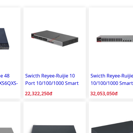
ie 48
Swicth Reyee-Ruijie 10
Swicth Reyee-Ruiji
8XS6QXS-
Port 10/100/1000 Smart
10/100/1000 Smart
Managed RG-S2915-
Managed RG-S291
Giá bán:
Giá bán:
22,322,250đ
32,053,050đ
10GT2MS-P-L
24GT4MS-P-L