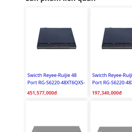
Swicth Reyee-Ruijie 48
Swicth Reyee-Ruij
Port RG-S6220-48XT6QXS-
Port RG-S6220-4
H-AC
H-AC
Giá bán:
Giá bán:
451,577,000đ
197,340,000đ