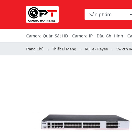
Chọn danh mục tìm ki
Từ khóa hoặc mã hàng
Camera Quán Sát HD
Camera IP
Đầu Ghi Hình
Ca
Trang Chủ
Thiết Bị Mạng
Ruijie - Reyee
Swicth R
Previous