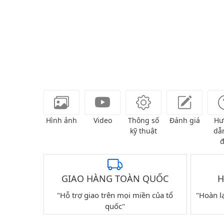
Hình ảnh
Video
Thông số
Đánh giá
Hư
kỹ thuật
dẫn
đ
GIAO HÀNG TOÀN QUỐC
H
"Hỗ trợ giao trên mọi miền của tổ
"Hoàn l
quốc"