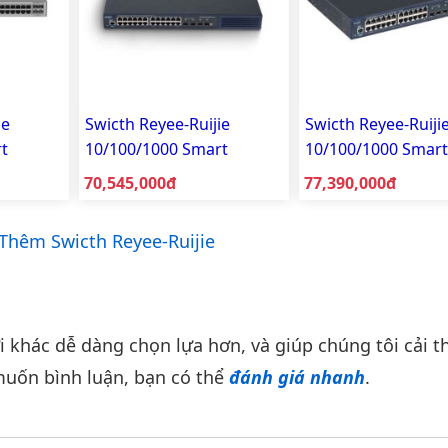
ie
Swicth Reyee-Ruijie
Swicth Reyee-Ruiji
t
10/100/1000 Smart
10/100/1000 Smart
5-
Managed RG-S2910-
Managed RG-S291
Giá bán:
Giá bán:
70,545,000đ
77,390,000đ
24GT4SFP-UP-H(V3.0)
24GT4XS-UP-H(V3.
Thêm Swicth Reyee-Ruijie
khác dễ dàng chọn lựa hơn, và giúp chúng tôi cải th
uốn bình luận, bạn có thể
đánh giá nhanh
.