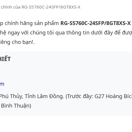
t chính của RG-S5760C-24SFP/8GT8XS-X
ấp chính hãng sản phẩm
RG-S5760C-24SFP/8GT8XS-X
n hệ ngay với chúng tôi qua thông tin dưới đây để đượ
iêng cho bạn!.
IẾT
om
Phú Thủy, Tỉnh Lâm Đồng. (Trước đây: G27 Hoàng Bíc
 Bình Thuận)