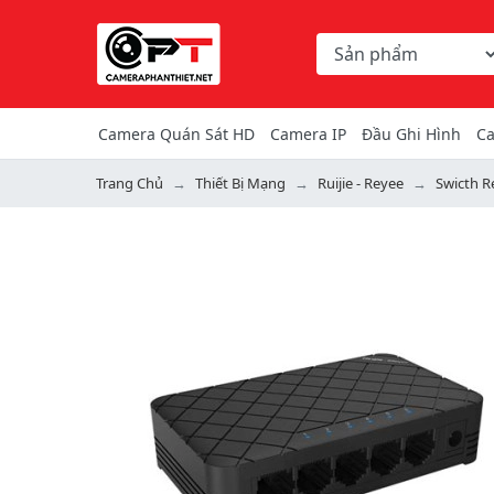
Chọn danh mục tìm ki
Từ khóa hoặc mã hàng
Camera Quán Sát HD
Camera IP
Đầu Ghi Hình
Ca
Trang Chủ
Thiết Bị Mạng
Ruijie - Reyee
Swicth R
Previous