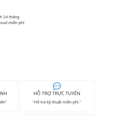
h 24 tháng
loud miễn phí
ÀNH
HỖ TRỢ TRỰC TUYẾN
iên"
"Hỗ trợ kỹ thuật miễn phí."