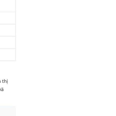
 thị
và