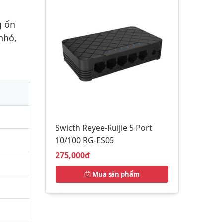
g ổn
nhỏ,
Swicth Reyee-Ruijie 5 Port
10/100 RG-ES05
Giá bán:
275,000đ
Mua sản phẩm