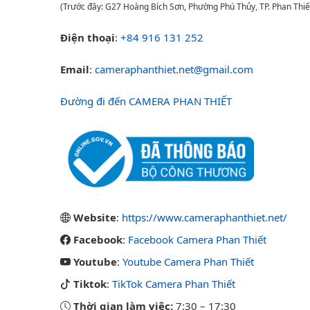
(Trước đây: G27 Hoàng Bích Sơn, Phường Phú Thủy, TP. Phan Thiế
Điện thoại
:
+84 916 131 252
Email
:
cameraphanthiet.net@gmail.com
Đường đi đến CAMERA PHAN THIẾT
Website
:
https://www.cameraphanthiet.net/
Facebook
:
Facebook Camera Phan Thiết
Youtube
:
Youtube Camera Phan Thiết
Tiktok
:
TikTok Camera Phan Thiết
Thời gian làm việc:
7:30
–
17:30