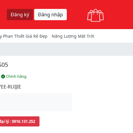
Giỏ hàng
Đăng ký
Đăng nhập
y Phan Thiết Giá Rẻ Đẹp
Năng Lượng Mặt Trời
S05
Chính hãng
EE-RUIJIE
đại lý
: 0916.131.252