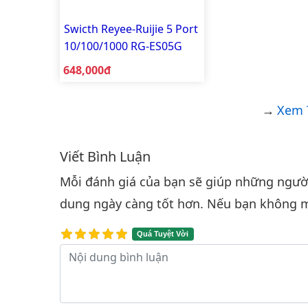
Swicth Reyee-Ruijie 5 Port
10/100/1000 RG-ES05G
Giá bán:
648,000đ
Xem 
Viết Bình Luận
Bình luận & Đánh giá
Mỗi đánh giá của bạn sẽ giúp những người 
dung ngày càng tốt hơn. Nếu bạn không m
Quá Tuyệt Vời
Nội dung bình luận