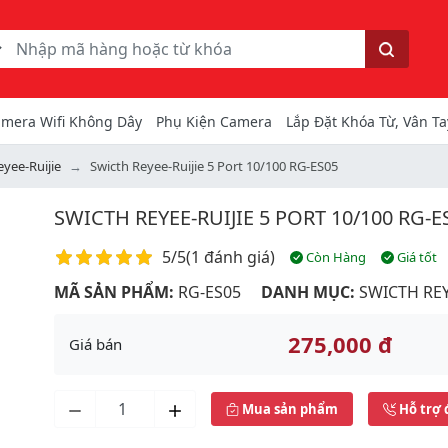
ếm
Tìm kiếm
mera Wifi Không Dây
Phụ Kiện Camera
Lắp Đặt Khóa Từ, Vân Ta
eyee-Ruijie
Swicth Reyee-Ruijie 5 Port 10/100 RG-ES05
SWICTH REYEE-RUIJIE 5 PORT 10/100 RG-E
Điểm đánh giá
5/5
(
1 đánh giá
)
Còn Hàng
Giá tốt
MÃ SẢN PHẨM:
RG-ES05
DANH MỤC:
SWICTH REY
275,000 đ
Giá bán
Mua sản phẩm
Hỗ trợ 
Next