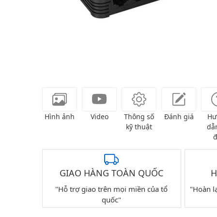
Hình ảnh
Video
Thông số
Đánh giá
Hư
kỹ thuật
dẫn
đ
GIAO HÀNG TOÀN QUỐC
H
"Hỗ trợ giao trên mọi miền của tổ
"Hoàn l
quốc"