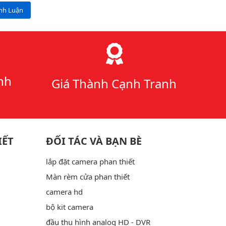
ình Luận
nh
Giá Thành Cạnh Tranh
IẾT
ĐỐI TÁC VÀ BẠN BÈ
lắp đặt camera phan thiết
Màn rèm cửa phan thiết
camera hd
bộ kit camera
đầu thu hình analog HD - DVR