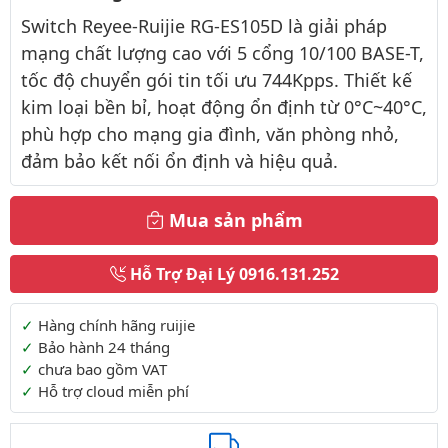
Switch Reyee-Ruijie RG-ES105D là giải pháp
mạng chất lượng cao với 5 cổng 10/100 BASE-T,
tốc độ chuyển gói tin tối ưu 744Kpps. Thiết kế
kim loại bền bỉ, hoạt động ổn định từ 0°C~40°C,
phù hợp cho mạng gia đình, văn phòng nhỏ,
đảm bảo kết nối ổn định và hiệu quả.
Mua sản phẩm
Hỗ Trợ Đại Lý
0916.131.252
Thông tin thêm
Hàng chính hãng ruijie
Bảo hành 24 tháng
chưa bao gồm VAT
Hỗ trợ cloud miễn phí