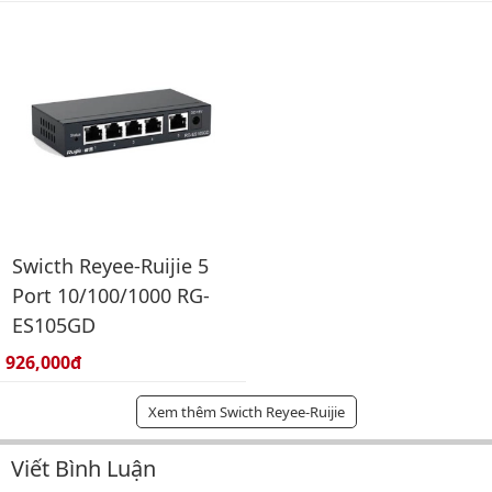
Swicth Reyee-Ruijie 5
Port 10/100/1000 RG-
ES105GD
Giá bán:
926,000đ
Xem thêm Swicth Reyee-Ruijie
Viết Bình Luận
Bình luận & Đánh giá