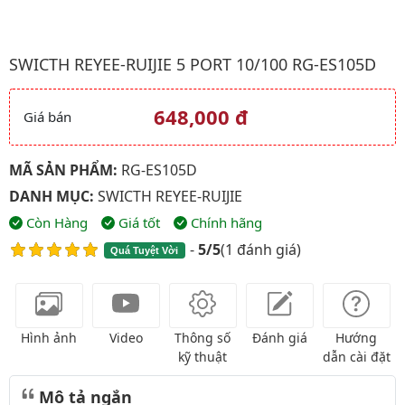
Hình ảnh đại diện của sản phẩm Swicth Reyee-Ruijie 5 Port 10/
SWICTH REYEE-RUIJIE 5 PORT 10/100 RG-ES105D
648,000 đ
Giá bán
Giá và khuyến mãi
MÃ SẢN PHẨM:
RG-ES105D
DANH MỤC:
SWICTH REYEE-RUIJIE
Còn Hàng
Giá tốt
Chính hãng
-
5/5
(
1 đánh giá
)
Quá Tuyệt Vời
Hình ảnh
Video
Thông số
Đánh giá
Hướng
kỹ thuật
dẫn cài đặt
Mô tả ngắn