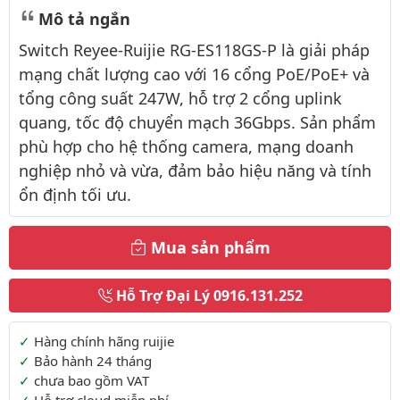
Mô tả ngắn
Switch Reyee-Ruijie RG-ES118GS-P là giải pháp
mạng chất lượng cao với 16 cổng PoE/PoE+ và
tổng công suất 247W, hỗ trợ 2 cổng uplink
quang, tốc độ chuyển mạch 36Gbps. Sản phẩm
phù hợp cho hệ thống camera, mạng doanh
nghiệp nhỏ và vừa, đảm bảo hiệu năng và tính
ổn định tối ưu.
Mua sản phẩm
Hỗ Trợ Đại Lý
0916.131.252
Thông tin thêm
Hàng chính hãng ruijie
Bảo hành 24 tháng
chưa bao gồm VAT