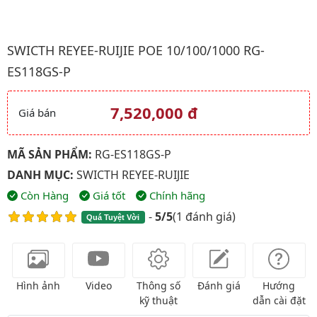
Hình ảnh đại diện của sản phẩm Swicth Reyee-Ruijie POE 10/1
SWICTH REYEE-RUIJIE POE 10/100/1000 RG-
ES118GS-P
7,520,000 đ
Giá bán
Giá và khuyến mãi
MÃ SẢN PHẨM:
RG-ES118GS-P
DANH MỤC:
SWICTH REYEE-RUIJIE
Còn Hàng
Giá tốt
Chính hãng
-
5/5
(
1 đánh giá
)
Quá Tuyệt Vời
Hình ảnh
Video
Thông số
Đánh giá
Hướng
kỹ thuật
dẫn cài đặt