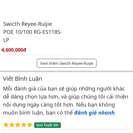
Swicth Reyee-Ruijie
POE 10/100 RG-ES118S-
LP
Giá bán:
4,600,000đ
Xem thêm Swicth Reyee-Ruijie
Viết Bình Luận
Bình luận & Đánh giá
Mỗi đánh giá của bạn sẽ giúp những người khác
dễ dàng chọn lựa hơn, và giúp chúng tôi cải thiện
nội dung ngày càng tốt hơn. Nếu bạn không
muốn bình luận, bạn có thể
đánh giá nhanh
.
Quá Tuyệt Vời
Nội dung bình luận