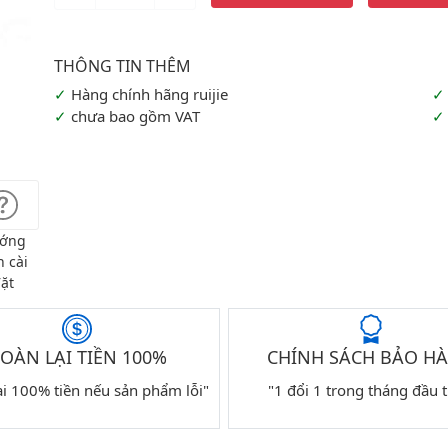
Hàng chính hãng ruijie
chưa bao gồm VAT
ớng
 cài
ặt
OÀN LẠI TIỀN 100%
CHÍNH SÁCH BẢO H
ại 100% tiền nếu sản phẩm lỗi"
"1 đổi 1 trong tháng đầu t