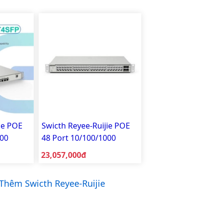
ie POE
Swicth Reyee-Ruijie POE
000
48 Port 10/100/1000
G-
Smart Managed RG-
Giá bán:
23,057,000đ
P-P
NBS5100-48GT4SFP
Thêm Swicth Reyee-Ruijie