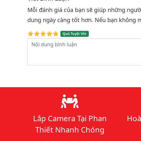
Bình luận & Đánh giá
Mỗi đánh giá của bạn sẽ giúp những người 
dung ngày càng tốt hơn. Nếu bạn không m
Quá Tuyệt Vời
Nội dung bình luận
Lý do chọn chúng tôi
Lắp Camera Tại Phan
Hoà
Thiết Nhanh Chóng