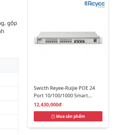
ng, gộp
nh
Swicth Reyee-Ruijie POE 24
Port 10/100/1000 Smart
Managed RG-NBS5100-
Giá bán:
12,430,000đ
24GT4SFP
Mua sản phẩm