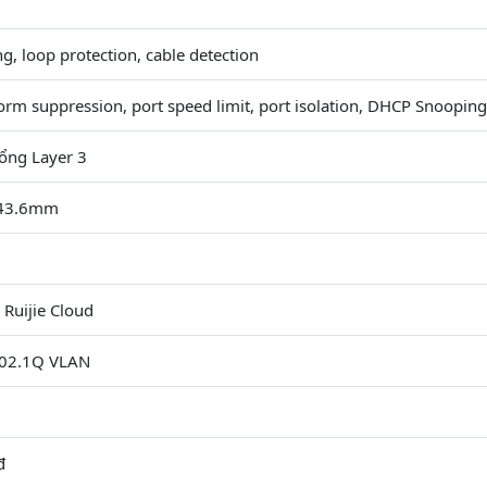
ng, loop protection, cable detection
orm suppression, port speed limit, port isolation, DHCP Snooping
ổng Layer 3
x43.6mm
Ruijie Cloud
802.1Q VLAN
đ