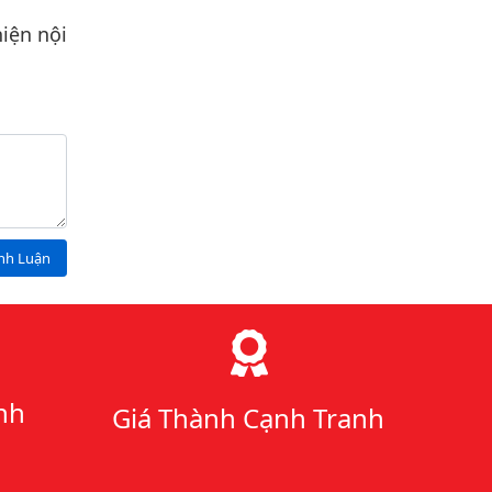
iện nội
ình Luận
nh
Giá Thành Cạnh Tranh