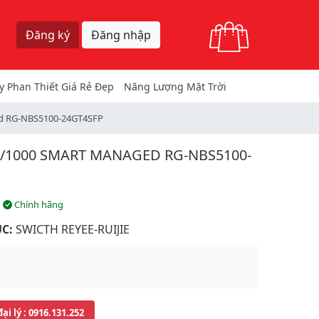
Giỏ hàng
Đăng ký
Đăng nhập
y Phan Thiết Giá Rẻ Đẹp
Năng Lượng Mặt Trời
ged RG-NBS5100-24GT4SFP
00/1000 SMART MANAGED RG-NBS5100-
Chính hãng
C:
SWICTH REYEE-RUIJIE
đại lý
: 0916.131.252