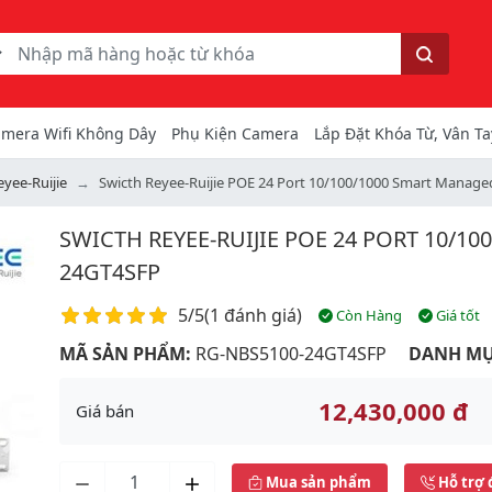
ếm
Tìm kiếm
mera Wifi Không Dây
Phụ Kiện Camera
Lắp Đặt Khóa Từ, Vân Ta
eyee-Ruijie
Swicth Reyee-Ruijie POE 24 Port 10/100/1000 Smart Mana
SWICTH REYEE-RUIJIE POE 24 PORT 10/1
24GT4SFP
Điểm đánh giá
5/5
(
1 đánh giá
)
Còn Hàng
Giá tốt
MÃ SẢN PHẨM:
RG-NBS5100-24GT4SFP
DANH MỤ
12,430,000 đ
Giá bán
Next
Mua sản phẩm
Hỗ trợ 