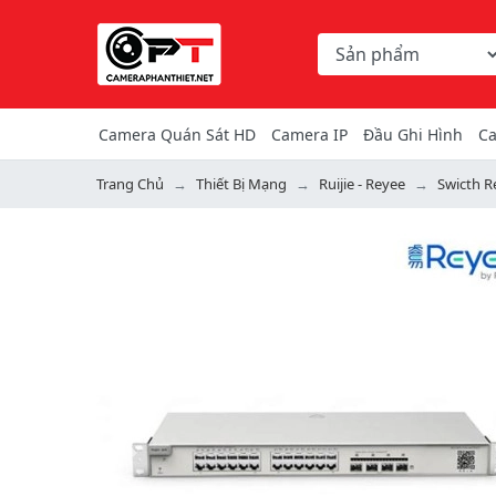
Chọn danh mục tìm ki
Từ khóa hoặc mã hàng
Camera Quán Sát HD
Camera IP
Đầu Ghi Hình
Ca
Trang Chủ
Thiết Bị Mạng
Ruijie - Reyee
Swicth R
Previous