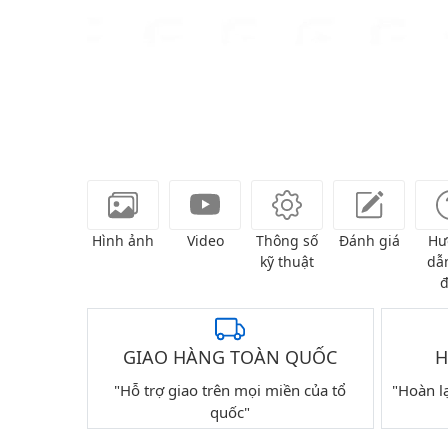
Hình ảnh
Video
Thông số
Đánh giá
Hư
kỹ thuật
dẫn
đ
GIAO HÀNG TOÀN QUỐC
H
"Hỗ trợ giao trên mọi miền của tổ
"Hoàn l
quốc"