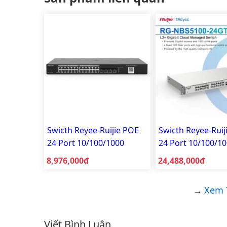
Swicth Reyee-Ruijie POE
Swicth Reyee-Ruij
24 Port 10/100/1000
24 Port 10/100/1
Smart Managed RG-
Smart Managed R
Giá bán:
Giá bán:
8,976,000đ
24,488,000đ
NBS3100-24GT4SFP
NBS5100-24GT4SF
Xem 
Viết Bình Luận