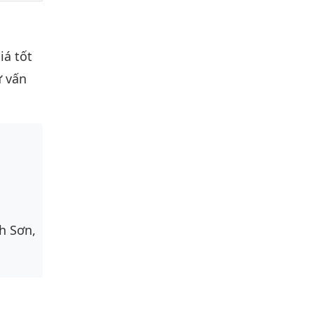
iá tốt
ư vấn
h Sơn,