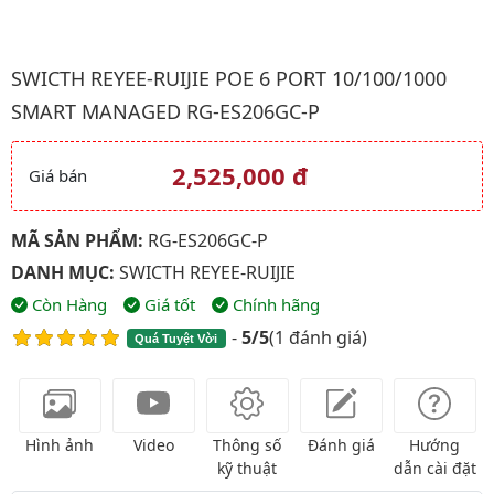
Hình ảnh đại diện của sản phẩm Swicth Reyee-Ruijie POE 6 Po
SWICTH REYEE-RUIJIE POE 6 PORT 10/100/1000
SMART MANAGED RG-ES206GC-P
2,525,000 đ
Giá bán
Giá và khuyến mãi
MÃ SẢN PHẨM:
RG-ES206GC-P
DANH MỤC:
SWICTH REYEE-RUIJIE
Còn Hàng
Giá tốt
Chính hãng
-
5/5
(
1 đánh giá
)
Quá Tuyệt Vời
Hình ảnh
Video
Thông số
Đánh giá
Hướng
kỹ thuật
dẫn cài đặt