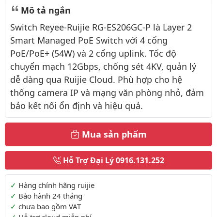
Mô tả ngắn
Switch Reyee-Ruijie RG-ES206GC-P là Layer 2
Smart Managed PoE Switch với 4 cổng
PoE/PoE+ (54W) và 2 cổng uplink. Tốc độ
chuyển mạch 12Gbps, chống sét 4KV, quản lý
dễ dàng qua Ruijie Cloud. Phù hợp cho hệ
thống camera IP và mạng văn phòng nhỏ, đảm
bảo kết nối ổn định và hiệu quả.
Mua sản phẩm
Hỗ Trợ Đại Lý
0916.131.252
Thông tin thêm
Hàng chính hãng ruijie
Bảo hành 24 tháng
chưa bao gồm VAT