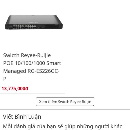
Swicth Reyee-Ruijie
POE 10/100/1000 Smart
Managed RG-ES226GC-
P
Giá bán:
13,775,000đ
Xem thêm Swicth Reyee-Ruijie
Viết Bình Luận
Bình luận & Đánh giá
Mỗi đánh giá của bạn sẽ giúp những người khác