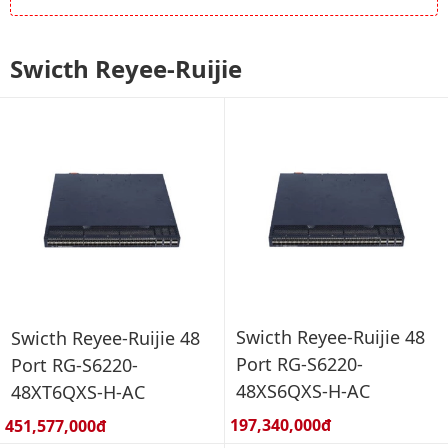
Swicth Reyee-Ruijie
Swicth Reyee-Ruijie 48
Swicth Reyee-Ruijie 48
Port RG-S6220-
Port RG-S6220-
48XS6QXS-H-AC
48XT6QXS-H-AC
Giá bán:
Giá bán:
197,340,000đ
451,577,000đ