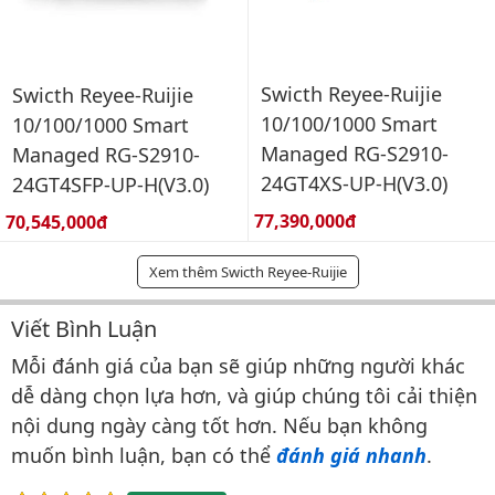
Swicth Reyee-Ruijie
Swicth Reyee-Ruijie
10/100/1000 Smart
10/100/1000 Smart
Managed RG-S2910-
Managed RG-S2910-
24GT4XS-UP-H(V3.0)
24GT4SFP-UP-H(V3.0)
Giá bán:
Giá bán:
77,390,000đ
70,545,000đ
Xem thêm Swicth Reyee-Ruijie
Viết Bình Luận
Bình luận & Đánh giá
Mỗi đánh giá của bạn sẽ giúp những người khác
dễ dàng chọn lựa hơn, và giúp chúng tôi cải thiện
nội dung ngày càng tốt hơn. Nếu bạn không
muốn bình luận, bạn có thể
đánh giá nhanh
.