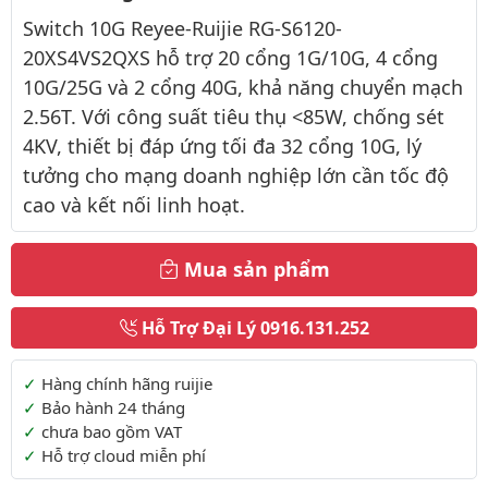
Switch 10G Reyee-Ruijie RG-S6120-
20XS4VS2QXS hỗ trợ 20 cổng 1G/10G, 4 cổng
10G/25G và 2 cổng 40G, khả năng chuyển mạch
2.56T. Với công suất tiêu thụ <85W, chống sét
4KV, thiết bị đáp ứng tối đa 32 cổng 10G, lý
tưởng cho mạng doanh nghiệp lớn cần tốc độ
cao và kết nối linh hoạt.
Mua sản phẩm
Hỗ Trợ Đại Lý
0916.131.252
Thông tin thêm
Hàng chính hãng ruijie
Bảo hành 24 tháng
chưa bao gồm VAT
Hỗ trợ cloud miễn phí