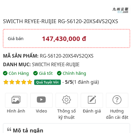
Hình ảnh đại diện của sản phẩm Swicth Reyee-Ruijie RG-S6120
SWICTH REYEE-RUIJIE RG-S6120-20XS4VS2QXS
147,430,000 đ
Giá bán
Giá và khuyến mãi
MÃ SẢN PHẨM:
RG-S6120-20XS4VS2QXS
DANH MỤC:
SWICTH REYEE-RUIJIE
Còn Hàng
Giá tốt
Chính hãng
-
5/5
(
1 đánh giá
)
Quá Tuyệt Vời
Hình ảnh
Video
Thông số
Đánh giá
Hướng
kỹ thuật
dẫn cài đặt
Mô tả ngắn