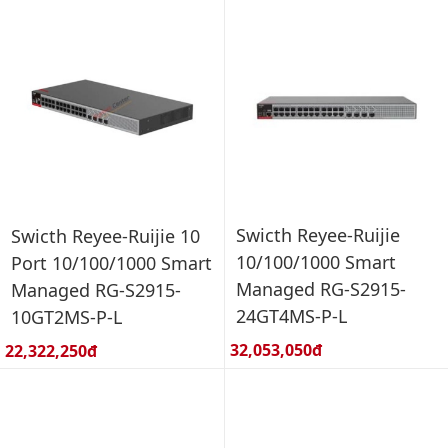
Swicth Reyee-Ruijie
Swicth Reyee-Ruijie 10
10/100/1000 Smart
Port 10/100/1000 Smart
Managed RG-S2915-
Managed RG-S2915-
24GT4MS-P-L
10GT2MS-P-L
Giá bán:
Giá bán:
32,053,050đ
22,322,250đ