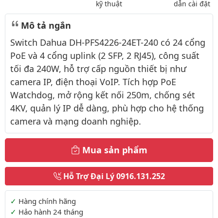
kỹ thuật
dẫn cài đặt
Mô tả ngắn
Switch Dahua DH-PFS4226-24ET-240 có 24 cổng
PoE và 4 cổng uplink (2 SFP, 2 RJ45), công suất
tối đa 240W, hỗ trợ cấp nguồn thiết bị như
camera IP, điện thoại VoIP. Tích hợp PoE
Watchdog, mở rộng kết nối 250m, chống sét
4KV, quản lý IP dễ dàng, phù hợp cho hệ thống
camera và mạng doanh nghiệp.
Mua sản phẩm
Hỗ Trợ Đại Lý
0916.131.252
Thông tin thêm
Hàng chính hãng
Hảo hành 24 tháng