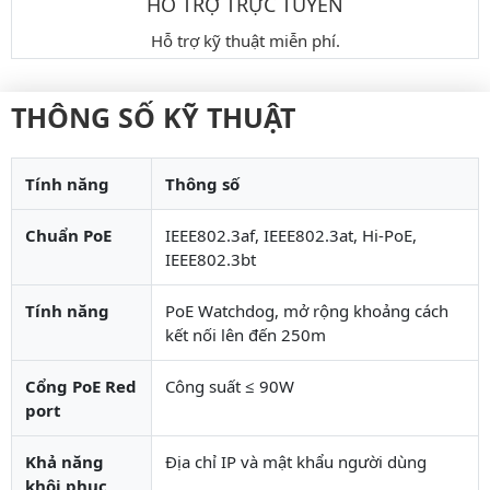
HỖ TRỢ TRỰC TUYẾN
Hỗ trợ kỹ thuật miễn phí.
THÔNG SỐ KỸ THUẬT
Tính năng
Thông số
Chuẩn PoE
IEEE802.3af, IEEE802.3at, Hi-PoE,
IEEE802.3bt
Tính năng
PoE Watchdog, mở rộng khoảng cách
kết nối lên đến 250m
Cổng PoE Red
Công suất ≤ 90W
port
Khả năng
Địa chỉ IP và mật khẩu người dùng
khôi phục