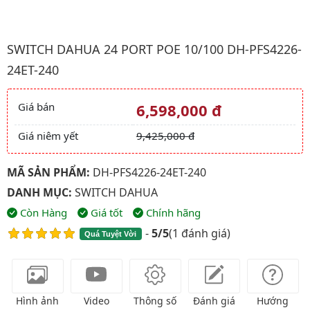
Hình ảnh đại diện của sản phẩm Switch Dahua 24 port POE 10
SWITCH DAHUA 24 PORT POE 10/100 DH-PFS4226-
24ET-240
Giá bán
6,598,000 đ
Giá và khuyến mãi
Giá niêm yết
9,425,000 đ
MÃ SẢN PHẨM:
DH-PFS4226-24ET-240
DANH MỤC:
SWITCH DAHUA
Còn Hàng
Giá tốt
Chính hãng
-
5/5
(
1 đánh giá
)
Quá Tuyệt Vời
Hình ảnh
Video
Thông số
Đánh giá
Hướng