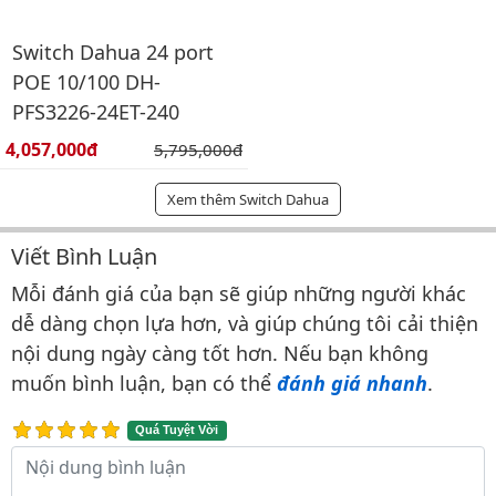
Switch Dahua 24 port
POE 10/100 DH-
PFS3226-24ET-240
Giá bán:
4,057,000đ
Giá gốc:
5,795,000đ
Xem thêm Switch Dahua
Viết Bình Luận
Bình luận & Đánh giá
Mỗi đánh giá của bạn sẽ giúp những người khác
dễ dàng chọn lựa hơn, và giúp chúng tôi cải thiện
nội dung ngày càng tốt hơn. Nếu bạn không
muốn bình luận, bạn có thể
đánh giá nhanh
.
Quá Tuyệt Vời
Nội dung bình luận