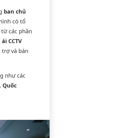
ng
ban chủ
mình có tổ
 từ các phần
 ái CCTV
 trợ và bán
ng như các
, Quốc