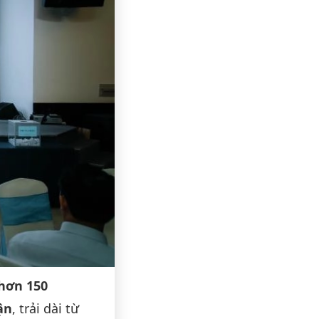
hơn 150
ận
, trải dài từ