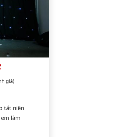
2
nh giá)
o tất niên
h em làm