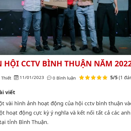
N HỘI CCTV BÌNH THUẬN NĂM 202
Điểm đánh giá
11/01/2023
5/5
(1 đá
Thiết
0 Bình luận
i viết
ột vài hình ảnh hoạt động của hội cctv bình thuận và
t hoạt động cực kỳ ý nghĩa và kết nối tất cả các an
tại tỉnh Bình Thuận.