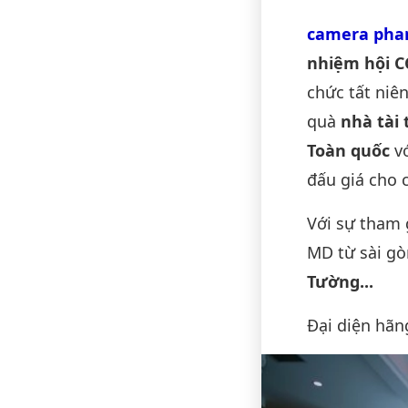
Nội du
camera phan
nhiệm hội C
chức tất niê
quà
nhà tài 
Toàn quốc
vớ
đấu giá cho c
Với sự tham 
MD từ sài g
Tường...
Đại diện hãn