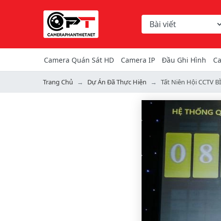
Chọn danh mục tìm ki
Từ khóa hoặc mã hàng
Camera Quán Sát HD
Camera IP
Đầu Ghi Hình
Ca
Trang Chủ
Dự Án Đã Thực Hiện
Tất Niên Hội CCTV