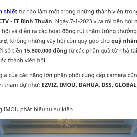
ng bài viết
 thiết
tự hào làm một trong những thành viên tro
CTV - IT Bình Thuận
. Ngày 7-1-2023 vừa rồi bên hội 
n hội và diễn ra các hoạt động rút thăm trúng thưởng
trợ
, không những vậy hội còn quy góp cho
quỹ nhân
i số tiền
15.800.000 đồng
từ các phần quà từ nhà tài
ác thành viên hội.
gia của các hãng lớn phân phối cung cấp camera cũ
òn tham dự như:
EZVIZ, IMOU, DAHUA, DSS, GLOBAL
g IMOU phát biểu tự sự kiện