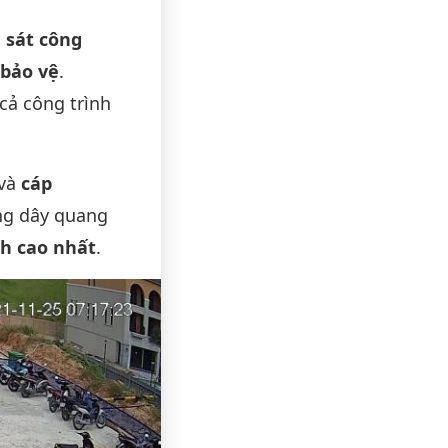
 sát công
 bảo vệ
.
cả công trình
và
cáp
ụng dây quang
nh cao nhất
.