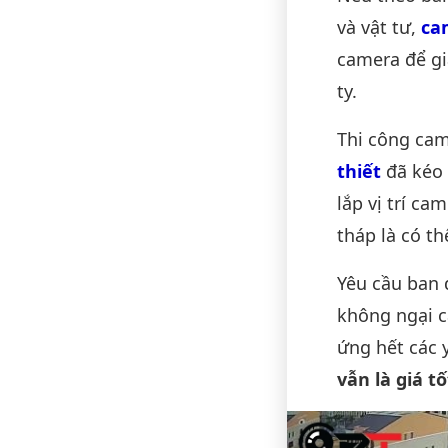
và vật tư,
ca
camera để gi
ty.
Thi công cam
thiết
đã kéo 
lắp vị trí ca
tháp là có t
Yêu cầu ban 
không ngại c
ứng hết các 
vẫn là giá t