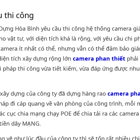
u thi công
Dựng Hòa Bình yêu cầu thi công hệ thống camera gi
ho vật tư, với diện tích khá là rộng, với yêu cầu chi p
camera ít nhất có thể, nhưng vẫn có thể đảm bảo giá
 diện tích xây dựng rộng lớn
camera phan thiết
phải
ải pháp thi công vừa tiết kiếm, vừa đáp ứng được nhu
h xây dựng của công ty đã dựng hàng rao
camera pha
pháp đi cáp quang về văn phòng của công trình, mỗi
các cục chia mạng chạy POE để chia tải ra các camera
 tiền dây MẠNG.
 vẽ như lúc đầu của công ty thì sẽ tốn rất nhiều chi