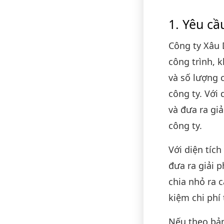
Yêu cầ
Công ty Xâu 
công trình, k
và số lượng 
công ty. Với
và đưa ra gi
công ty.
Với diện tíc
đưa ra giải 
chia nhỏ ra 
kiệm chi phí
Nếu theo bảng