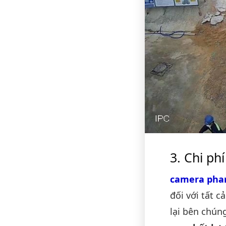
Chi phí
camera phan
đối với tất c
lại bên chúng