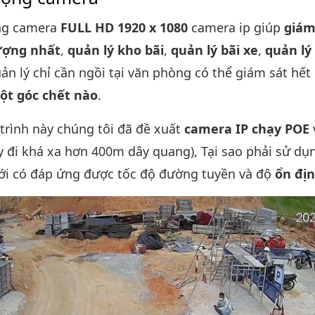
ợng camera
FULL HD 1920 x 1080
camera ip giúp
giám
lượng nhất
,
quản lý kho bãi
,
quản lý bãi xe
,
quản lý
ản lý chỉ cần ngồi tại văn phòng có thể giám sát hết 
ột góc chết nào
.
 trình này chúng tôi đã đề xuất
camera IP chạy POE
y đi khá xa hơn 400m dây quang), Tại sao phải sử d
ới có đáp ứng được tốc độ đường tuyền và độ
ổn đị