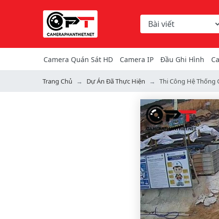
Chọn danh mục tìm ki
Từ khóa hoặc mã hàng
Camera Quán Sát HD
Camera IP
Đầu Ghi Hình
Ca
Trang Chủ
Dự Án Đã Thực Hiện
Thi Công Hệ Thống