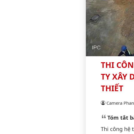
THI CÔ
TY XÂY
THIẾT
Camera Phan 
Tóm tắt bà
Thi công hệ 