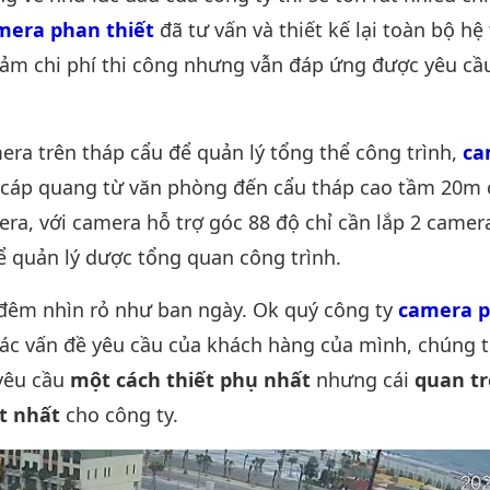
mera phan thiết
đã tư vấn và thiết kế lại toàn bộ hệ
ảm chi phí thi công nhưng vẫn đáp ứng được yêu cầ
era trên tháp cẩu để quản lý tổng thể công trình,
ca
cáp quang từ văn phòng đến cẩu tháp cao tầm 20m 
mera, với camera hỗ trợ góc 88 độ chỉ cần lắp 2 camer
hể quản lý dược tổng quan công trình.
đêm nhìn rỏ như ban ngày. Ok quý công ty
camera p
ác vấn đề yêu cầu của khách hàng của mình, chúng t
yêu cầu
một cách thiết phụ nhất
nhưng cái
quan t
ốt nhất
cho công ty.