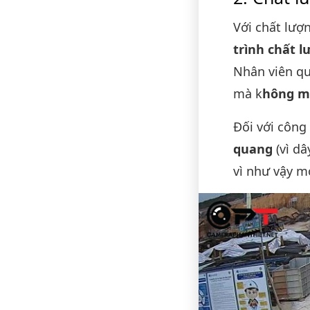
Với chất lư
trình chất 
Nhân viên qu
mà k
hông m
Đối với công
quang
(vì dâ
vì như vậy m