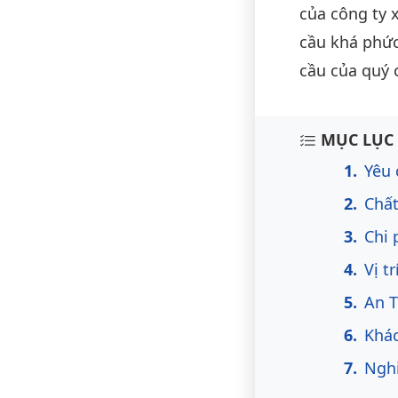
của công ty 
cầu khá phức
cầu của quý 
Nội du
MỤC LỤC 
Yêu 
Chấ
Chi 
Vị tr
An 
Khác
Nghi