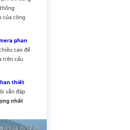
 thống
u của công
mera phan
chiều cao để
a trên cẩu
han thiết
ôi vẫn đáp
rọng nhất