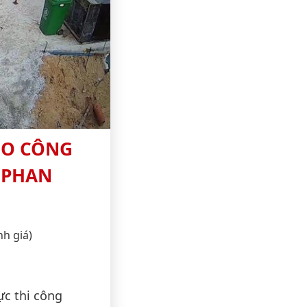
HO CÔNG
 PHAN
nh giá)
ực thi công