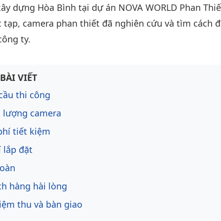
xây dựng Hòa Bình tại dự án NOVA WORLD Phan Thiết
 tạp, camera phan thiết đã nghiên cứu và tìm cách 
công ty.
ng bài viết
BÀI VIẾT
cầu thi công
t lượng camera
phí tiết kiệm
í lắp đặt
Toàn
h hàng hài lòng
ệm thu và bàn giao