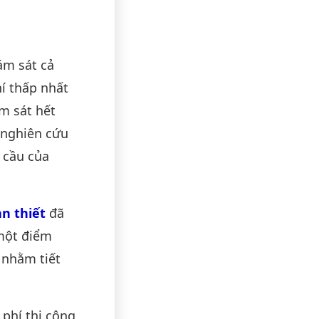
ám sát cả
hí thấp nhất
m sát hết
 nghiên cứu
 cầu của
n thiết
đã
 một điểm
 nhằm tiết
 phí thi công