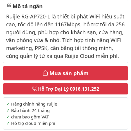
Mô tả ngắn
Ruijie RG-AP720-L là thiết bị phát WiFi hiệu suất
cao, tốc độ lên đến 1167Mbps, hỗ trợ tối đa 256
người dùng, phù hợp cho khách sạn, cửa hàng,
văn phòng vừa & nhỏ. Tích hợp tính năng WiFi
marketing, PPSK, cân bằng tải thông minh,
cùng quản lý từ xa qua Ruijie Cloud miễn phí.
Mua sản phẩm
Hỗ Trợ Đại Lý
0916.131.252
Thông tin thêm
Hàng chính hãng ruijie
Bảo hành 24 tháng
chưa bao gồm VAT
Hỗ trợ cloud miễn phí