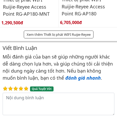
Ruijie-Reyee Access
Ruijie-Reyee Access
Point RG-AP180
Point RG-AP180-MNT
Giá bán:
Giá bán:
6,705,000đ
1,290,500đ
Xem thêm Thiết bị phát WIFI Ruijie-Reyee
Viết Bình Luận
Bình luận & Đánh giá
Mỗi đánh giá của bạn sẽ giúp những người khác
dễ dàng chọn lựa hơn, và giúp chúng tôi cải thiện
nội dung ngày càng tốt hơn. Nếu bạn không
muốn bình luận, bạn có thể
đánh giá nhanh
.
Quá Tuyệt Vời
Nội dung bình luận