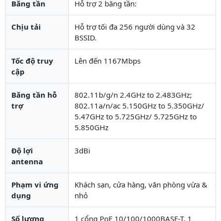
Băng tần
Hỗ trợ 2 băng tần:
Chịu tải
Hỗ trợ tối đa 256 người dùng và 32
BSSID.
Tốc độ truy
Lên đến 1167Mbps
cập
Băng tần hỗ
802.11b/g/n 2.4GHz to 2.483GHz;
trợ
802.11a/n/ac 5.150GHz to 5.350GHz/
5.47GHz to 5.725GHz/ 5.725GHz to
5.850GHz
Độ lợi
3dBi
antenna
Phạm vi ứng
Khách sạn, cửa hàng, văn phòng vừa &
dụng
nhỏ
Số lượng
1 cổng PoE 10/100/1000BASE-T, 1