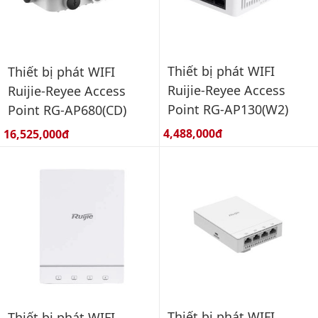
Thiết bị phát WIFI
Thiết bị phát WIFI
Ruijie-Reyee Access
Ruijie-Reyee Access
Point RG-AP130(W2)
Point RG-AP680(CD)
Giá bán:
Giá bán:
4,488,000đ
16,525,000đ
Thiết bị phát WIFI
Thiết bị phát WIFI