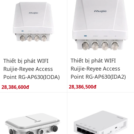
Thiết bị phát WIFI
Thiết bị phát WIFI
Ruijie-Reyee Access
Ruijie-Reyee Access
Point RG-AP630(IDA2)
Point RG-AP630(IODA)
Giá bán:
Giá bán:
28,386,500đ
28,386,600đ