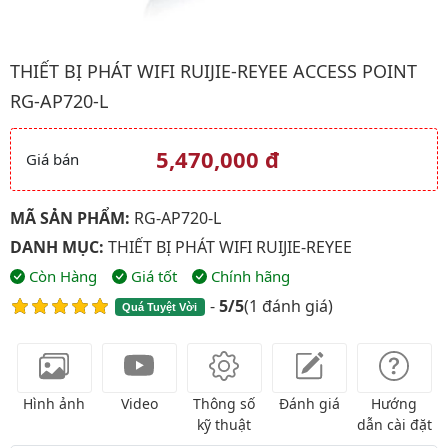
Hình ảnh đại diện của sản phẩm Thiết bị phát WIFI Ruijie-Reyee
THIẾT BỊ PHÁT WIFI RUIJIE-REYEE ACCESS POINT
RG-AP720-L
5,470,000 đ
Giá bán
Giá và khuyến mãi
MÃ SẢN PHẨM:
RG-AP720-L
DANH MỤC:
THIẾT BỊ PHÁT WIFI RUIJIE-REYEE
Còn Hàng
Giá tốt
Chính hãng
-
5/5
(
1 đánh giá
)
Quá Tuyệt Vời
Hình ảnh
Video
Thông số
Đánh giá
Hướng
kỹ thuật
dẫn cài đặt