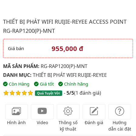
Hình ảnh đại diện của sản phẩm Thiết bị phát WIFI Ruijie-Reye
THIẾT BỊ PHÁT WIFI RUIJIE-REYEE ACCESS POINT
RG-RAP1200(P)-MNT
955,000 đ
Giá bán
Giá và khuyến mãi
MÃ SẢN PHẨM:
RG-RAP1200(P)-MNT
DANH MỤC:
THIẾT BỊ PHÁT WIFI RUIJIE-REYEE
Còn Hàng
Giá tốt
Chính hãng
-
5/5
(
1 đánh giá
)
Quá Tuyệt Vời
Hình ảnh
Video
Thông số
Đánh giá
Hướng
kỹ thuật
dẫn cài đặt