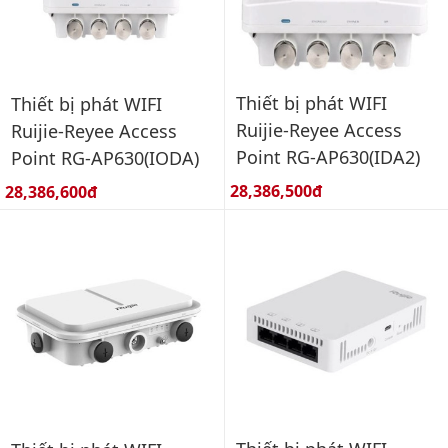
Thiết bị phát WIFI
Thiết bị phát WIFI
Ruijie-Reyee Access
Ruijie-Reyee Access
Point RG-AP630(IDA2)
Point RG-AP630(IODA)
Giá bán:
Giá bán:
28,386,500đ
28,386,600đ