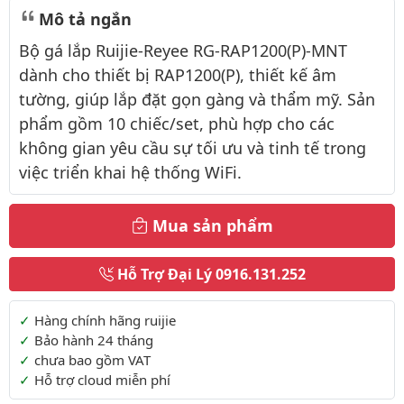
Mô tả ngắn
Bộ gá lắp Ruijie-Reyee RG-RAP1200(P)-MNT
dành cho thiết bị RAP1200(P), thiết kế âm
tường, giúp lắp đặt gọn gàng và thẩm mỹ. Sản
phẩm gồm 10 chiếc/set, phù hợp cho các
không gian yêu cầu sự tối ưu và tinh tế trong
việc triển khai hệ thống WiFi.
Mua sản phẩm
Hỗ Trợ Đại Lý
0916.131.252
Thông tin thêm
Hàng chính hãng ruijie
Bảo hành 24 tháng
chưa bao gồm VAT
Hỗ trợ cloud miễn phí