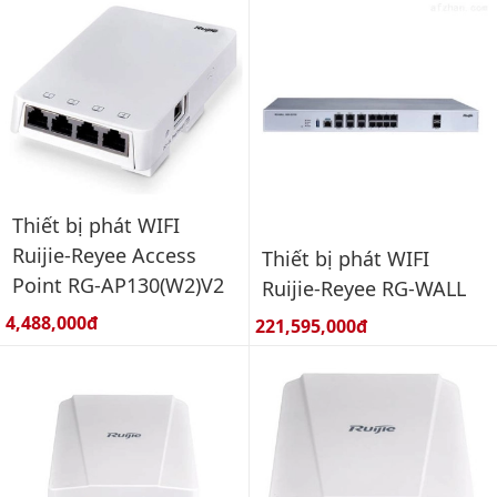
Thiết bị phát WIFI
Ruijie-Reyee Access
Thiết bị phát WIFI
Point RG-AP130(W2)V2
Ruijie-Reyee RG-WALL
Giá bán:
4,488,000đ
Giá bán:
221,595,000đ