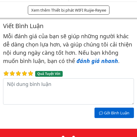
Xem thêm Thiết bị phát WIFI Ruijie-Reyee
Viết Bình Luận
Bình luận & Đánh giá
Mỗi đánh giá của bạn sẽ giúp những người khác
dễ dàng chọn lựa hơn, và giúp chúng tôi cải thiện
nội dung ngày càng tốt hơn. Nếu bạn không
muốn bình luận, bạn có thể
đánh giá nhanh
.
Quá Tuyệt Vời
Nội dung bình luận
Gởi Bình Luận