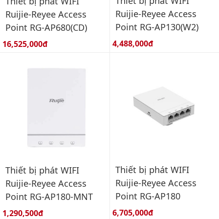
Thiết bị phát WIFI
Thiết bị phát WIFI
Ruijie-Reyee Access
Ruijie-Reyee Access
Point RG-AP130(W2)
Point RG-AP680(CD)
Giá bán:
Giá bán:
4,488,000đ
16,525,000đ
Thiết bị phát WIFI
Thiết bị phát WIFI
Ruijie-Reyee Access
Ruijie-Reyee Access
Point RG-AP180
Point RG-AP180-MNT
Giá bán:
Giá bán:
6,705,000đ
1,290,500đ