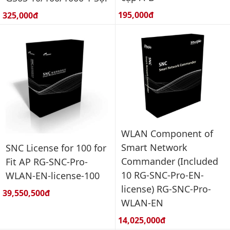
Giá bán:
Giá bán:
195,000đ
325,000đ
WLAN Component of
Smart Network
SNC License for 100 for
Commander (Included
Fit AP RG-SNC-Pro-
10 RG-SNC-Pro-EN-
WLAN-EN-license-100
license) RG-SNC-Pro-
Giá bán:
39,550,500đ
WLAN-EN
Giá bán:
14,025,000đ