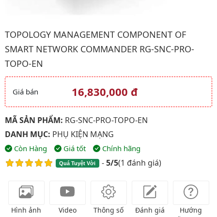
Hình ảnh đại diện của sản phẩm Topology Management Compo
TOPOLOGY MANAGEMENT COMPONENT OF
SMART NETWORK COMMANDER RG-SNC-PRO-
TOPO-EN
16,830,000 đ
Giá bán
Giá và khuyến mãi
MÃ SẢN PHẨM:
RG-SNC-PRO-TOPO-EN
DANH MỤC:
PHỤ KIỆN MẠNG
Còn Hàng
Giá tốt
Chính hãng
-
5/5
(
1 đánh giá
)
Quá Tuyệt Vời
Hình ảnh
Video
Thông số
Đánh giá
Hướng