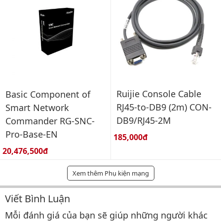
Ruijie Console Cable
Basic Component of
RJ45-to-DB9 (2m) CON-
Smart Network
DB9/RJ45-2M
Commander RG-SNC-
Pro-Base-EN
Giá bán:
185,000đ
Giá bán:
20,476,500đ
Xem thêm Phụ kiện mạng
Viết Bình Luận
Bình luận & Đánh giá
Mỗi đánh giá của bạn sẽ giúp những người khác