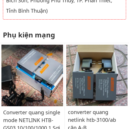
Bích Sơn, Phường Phú Thủy, TP. Phan Thiết,
Tỉnh Bình Thuận)
Phụ kiện mạng
converter quang
Converter quang single
netlink htb-3100/ab
mode NETLINK HTB-
cặp A-B
GS03 10/100/1000 1 Sợi