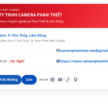
ẮP ĐẶT CAMERA
TY TNHH CAMERA PHAN THIẾT
mera chuyên nghiệp tại Phan Thiết & Lâm Đồng
 Sơn
,
P. Phú Thủy
,
Lâm Đồng
 Bích Sơn, P. Phú Thủy, Tp. Phan Thiết, Bình Thuận)
cameraphanthiet.net@gmai
18:00 ·
CN: Nghỉ
https://www.cameraphanthie
Chỉ đường
Zalo
n