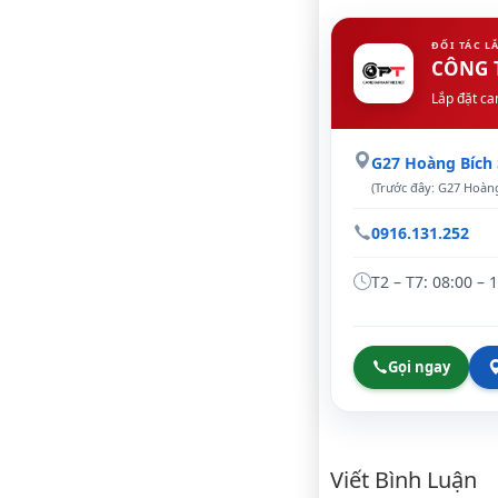
ĐỐI TÁC L
CÔNG 
Lắp đặt ca
G27 Hoàng Bích
(Trước đây: G27 Hoàng
0916.131.252
T2 – T7: 08:00 – 
Gọi ngay
Bình luậ
Viết Bình Luận