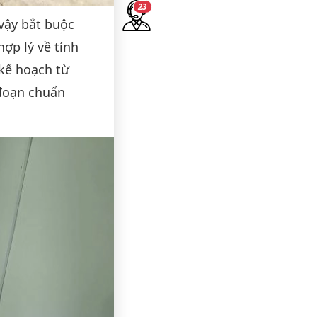
21
 vậy bắt buộc
ợp lý về tính
kế hoạch từ
 đoạn chuẩn