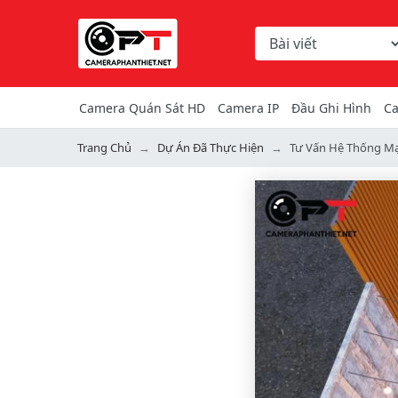
Chọn danh mục tìm ki
Từ khóa hoặc mã hàng
Camera Quán Sát HD
Camera IP
Đầu Ghi Hình
Ca
Trang Chủ
Dự Án Đã Thực Hiện
Tư Vấn Hệ Thống Mạ