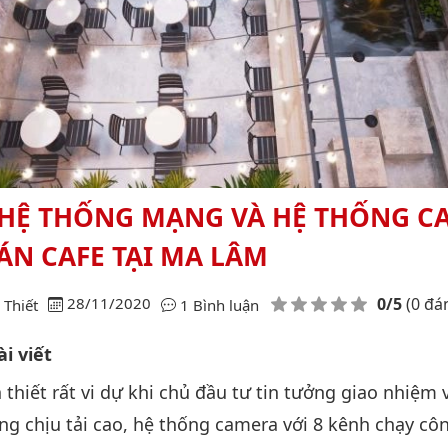
 HỆ THỐNG MẠNG VÀ HỆ THỐNG C
N CAFE TẠI MA LÂM
Điểm đánh giá
28/11/2020
0/5
(0 đá
Thiết
1 Bình luận
i viết
thiết rất vi dự khi chủ đầu tư tin tưởng giao nhiệm 
g chịu tải cao, hệ thống camera với 8 kênh chạy cô