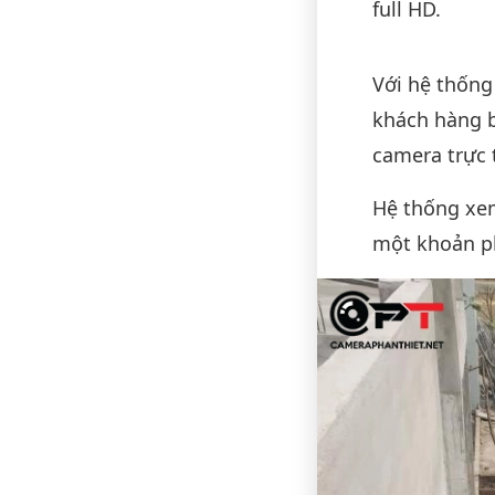
full HD.
Nội du
Với hệ thống
khách hàng b
camera trực t
Hệ thống xe
một khoản ph