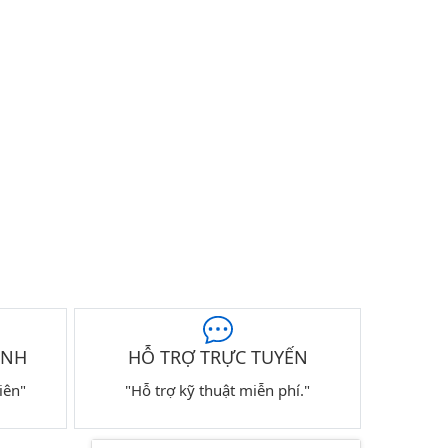
ÀNH
HỖ TRỢ TRỰC TUYẾN
iên"
"Hỗ trợ kỹ thuật miễn phí."