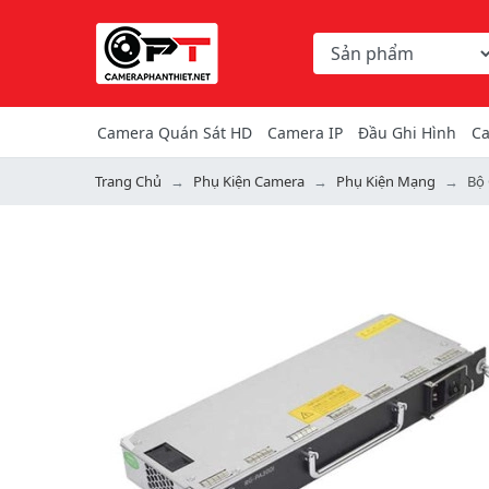
Chọn danh mục tìm ki
Từ khóa hoặc mã hàng
Camera Quán Sát HD
Camera IP
Đầu Ghi Hình
Ca
Trang Chủ
Phụ Kiện Camera
Phụ Kiện Mạng
Bộ
Previous