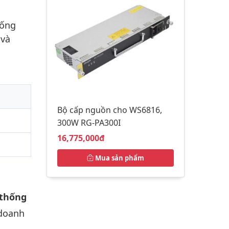
hống
 và
Bộ cấp nguồn cho WS6816,
300W RG-PA300I
Giá bán:
16,775,000đ
Mua sản phẩm
 thống
 doanh