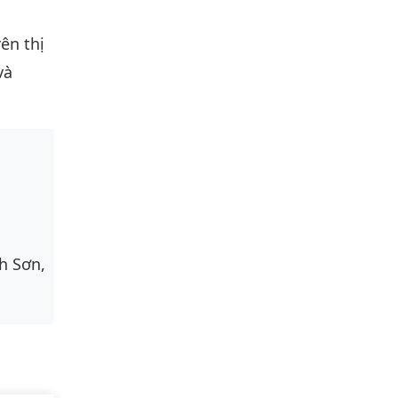
rên thị
và
h Sơn,