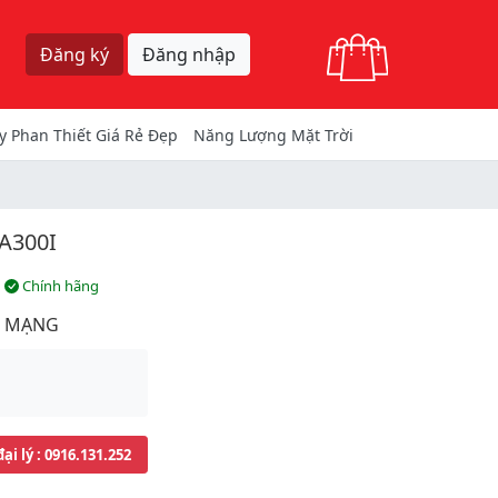
Giỏ hàng
Đăng ký
Đăng nhập
y Phan Thiết Giá Rẻ Đẹp
Năng Lượng Mặt Trời
A300I
Chính hãng
N MẠNG
đại lý
: 0916.131.252