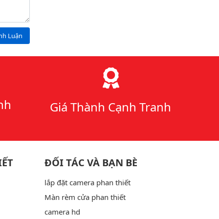
ình Luận
nh
Giá Thành Cạnh Tranh
IẾT
ĐỐI TÁC VÀ BẠN BÈ
lắp đặt camera phan thiết
Màn rèm cửa phan thiết
camera hd