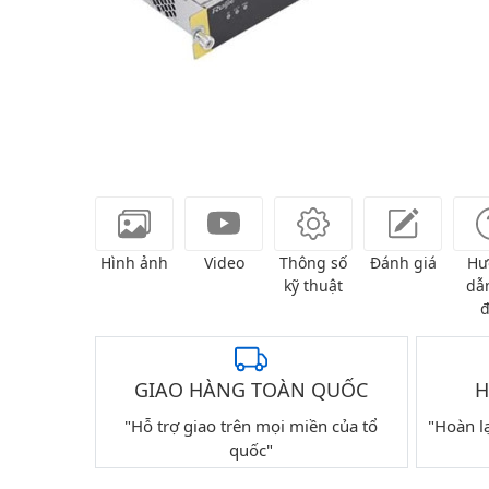
Hình ảnh
Video
Thông số
Đánh giá
Hư
kỹ thuật
dẫn
đ
GIAO HÀNG TOÀN QUỐC
H
"Hỗ trợ giao trên mọi miền của tổ
"Hoàn l
quốc"