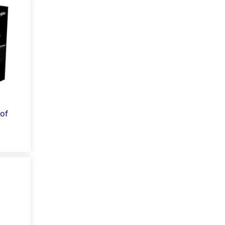
of
ded 10
ense)
-EN