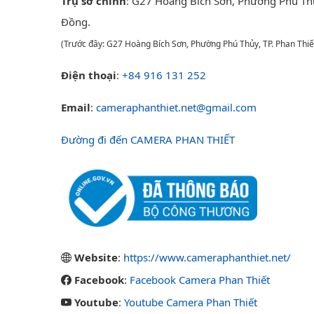
Trụ sở chính
: G27 Hoàng Bích Sơn, Phường Phú Th
Đồng.
(Trước đây: G27 Hoàng Bích Sơn, Phường Phú Thủy, TP. Phan Thiế
Điện thoại
:
+84 916 131 252
Email
:
cameraphanthiet.net@gmail.com
Đường đi đến CAMERA PHAN THIẾT
Website
:
https://www.cameraphanthiet.net/
Facebook
:
Facebook Camera Phan Thiết
Youtube
:
Youtube Camera Phan Thiết