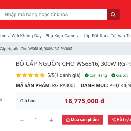
ếm
Tìm kiếm
mera Wifi Không Dây
Phụ Kiện Camera
Lắp Đặt Khóa Từ, Vân Ta
 Cấp Nguồn Cho WS6816, 300W RG-PA300I
BỘ CẤP NGUỒN CHO WS6816, 300W RG-P
Điểm đánh giá
5/5
(
1 đánh giá
)
Còn Hàng
Giá tốt
MÃ SẢN PHẨM:
RG-PA300I
DANH MỤC:
PHỤ KIỆ
16,775,000 đ
Giá bán
Mua sản phẩm
Hỗ trợ 
Next