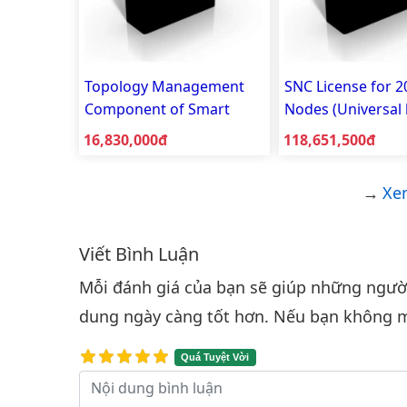
Topology Management
SNC License for 2
Component of Smart
Nodes (Universal 
Network Commander RG-
for all device type
Giá bán:
Giá bán:
16,830,000đ
118,651,500đ
SNC-Pro-Topo-EN
SNC-Pro-EN-licen
Xe
Viết Bình Luận
Bình luận & Đánh giá
Mỗi đánh giá của bạn sẽ giúp những người 
dung ngày càng tốt hơn. Nếu bạn không m
Quá Tuyệt Vời
Nội dung bình luận