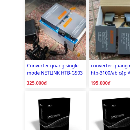
Converter quang single
converter quang 
mode NETLINK HTB-GS03
htb-3100/ab cặp 
10/100/1000 1 Sợi
Giá bán:
Giá bán:
325,000đ
195,000đ