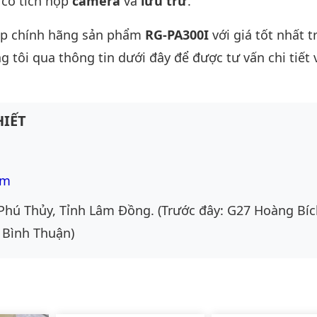
 có tích hợp
camera
và
lưu trữ
.
ấp chính hãng sản phẩm
RG-PA300I
với giá tốt nhất t
g tôi qua thông tin dưới đây để được tư vấn chi tiết 
IẾT
om
Phú Thủy, Tỉnh Lâm Đồng. (Trước đây: G27 Hoàng Bíc
 Bình Thuận)