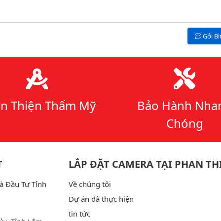
Gởi B
n Thiện Thẩm Mỹ
Bảo Hành Nha
Chóng
T
LẮP ĐẶT CAMERA TẠI PHAN TH
à Đầu Tư Tỉnh
Về chúng tôi
Dự án đã thực hiện
tin tức