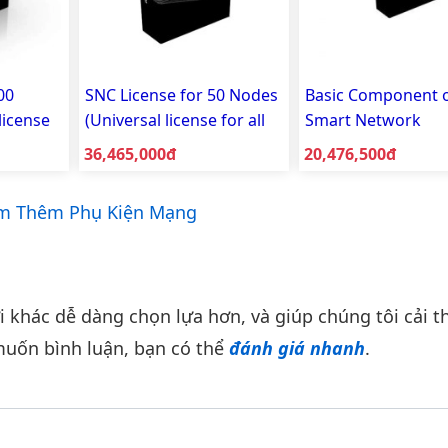
00
SNC License for 50 Nodes
Basic Component 
license
(Universal license for all
Smart Network
) RG-
device type) RG-SNC-Pro-
Commander RG-SN
Giá bán:
Giá bán:
36,465,000đ
20,476,500đ
se-200
EN-license-50
Base-EN
m Thêm Phụ Kiện Mạng
khác dễ dàng chọn lựa hơn, và giúp chúng tôi cải th
uốn bình luận, bạn có thể
đánh giá nhanh
.