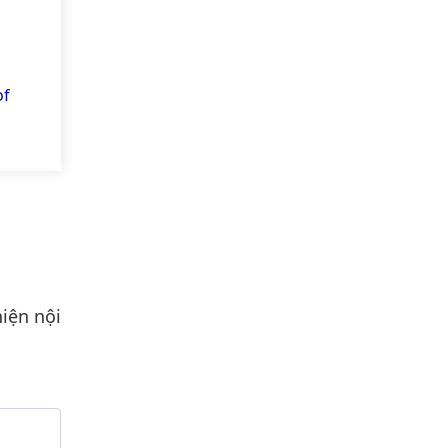
of
C-Pro-
iện nội