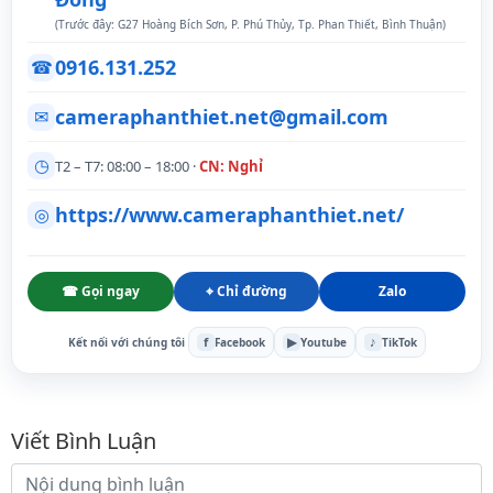
(Trước đây: G27 Hoàng Bích Sơn, P. Phú Thủy, Tp. Phan Thiết, Bình Thuận)
0916.131.252
☎
cameraphanthiet.net@gmail.com
✉
◷
T2 – T7: 08:00 – 18:00 ·
CN: Nghỉ
https://www.cameraphanthiet.net/
◎
☎ Gọi ngay
⌖ Chỉ đường
Zalo
f
▶
♪
Kết nối với chúng tôi
Facebook
Youtube
TikTok
Bình luận
Viết Bình Luận
Nội dung bình luận