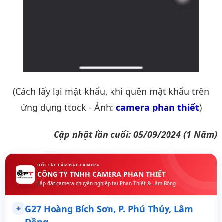
(Cách lấy lại mật khẩu, khi quên mật khẩu trên
ứng dụng ttock - Ảnh:
camera phan thiết
)
Cập nhật lần cuối: 05/09/2024 (1 Năm)
ĐỐI TÁC LẮP ĐẶT CAMERA
CÔNG TY TNHH CAMERA PHAN THIẾT
Lắp đặt camera chuyên nghiệp tại Phan Thiết & Lâm Đồng
⌖
G27 Hoàng Bích Sơn, P. Phú Thủy, Lâm
Đồng