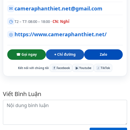
cameraphanthiet.net@gmail.com
✉
◷
T2 – T7: 08:00 – 18:00 ·
CN: Nghỉ
https://www.cameraphanthiet.net/
◎
☎ Gọi ngay
⌖ Chỉ đường
Zalo
f
▶
♪
Kết nối với chúng tôi
Facebook
Youtube
TikTok
Bình luận
Viết Bình Luận
Nội dung bình luận