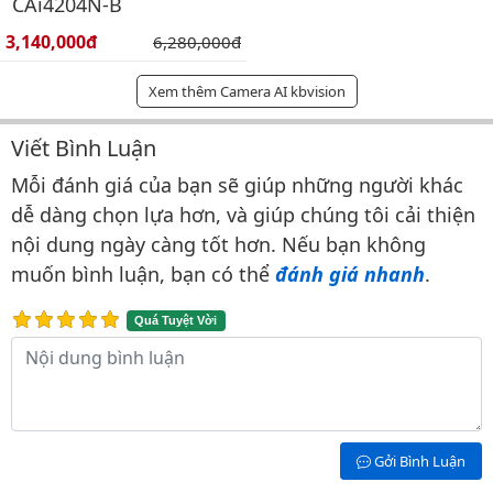
CAi4204N-B
Giá bán:
3,140,000đ
Giá gốc:
6,280,000đ
Xem thêm Camera AI kbvision
Viết Bình Luận
Bình luận & Đánh giá
Mỗi đánh giá của bạn sẽ giúp những người khác
dễ dàng chọn lựa hơn, và giúp chúng tôi cải thiện
nội dung ngày càng tốt hơn. Nếu bạn không
muốn bình luận, bạn có thể
đánh giá nhanh
.
Quá Tuyệt Vời
Nội dung bình luận
Gởi Bình Luận