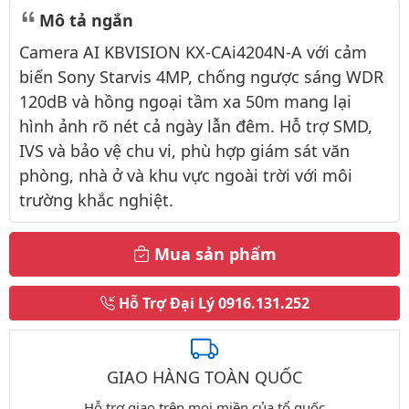
Mô tả ngắn
Camera AI KBVISION KX-CAi4204N-A với cảm
biến Sony Starvis 4MP, chống ngược sáng WDR
120dB và hồng ngoại tầm xa 50m mang lại
hình ảnh rõ nét cả ngày lẫn đêm. Hỗ trợ SMD,
IVS và bảo vệ chu vi, phù hợp giám sát văn
phòng, nhà ở và khu vực ngoài trời với môi
trường khắc nghiệt.
Mua sản phẩm
Hỗ Trợ Đại Lý
0916.131.252
GIAO HÀNG TOÀN QUỐC
Hỗ trợ giao trên mọi miền của tổ quốc