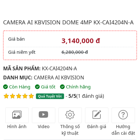
Hình ảnh đại diện của sản phẩm Camera AI kbvision Dome 4Mp
CAMERA AI KBVISION DOME 4MP KX-CAI4204N-A
Giá bán
3,140,000 đ
Giá và khuyến mãi
Giá niêm yết
6,280,000 đ
MÃ SẢN PHẨM:
KX-CAI4204N-A
DANH MỤC:
CAMERA AI KBVISION
Còn Hàng
Giá tốt
Chính hãng
-
5/5
(
1 đánh giá
)
Quá Tuyệt Vời
Hình ảnh
Video
Thông số
Đánh giá
Hướng
kỹ thuật
dẫn cài đặt