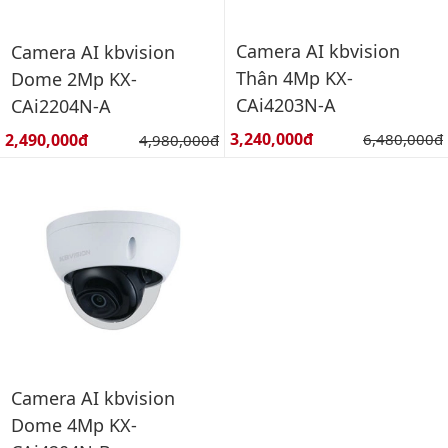
Camera AI kbvision
Camera AI kbvision
Thân 4Mp KX-
Dome 2Mp KX-
CAi4203N-A
CAi2204N-A
Giá bán:
Giá bán:
3,240,000đ
Giá gốc:
2,490,000đ
Giá gốc:
6,480,000đ
4,980,000đ
Camera AI kbvision
Dome 4Mp KX-