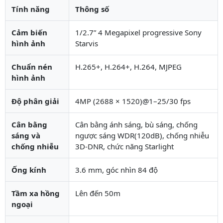
Tính năng
Thông số
Cảm biến
1/2.7” 4 Megapixel progressive Sony
hình ảnh
Starvis
Chuẩn nén
H.265+, H.264+, H.264, MJPEG
hình ảnh
Độ phân giải
4MP (2688 × 1520)@1–25/30 fps
Cân bằng
Cân bằng ánh sáng, bù sáng, chống
sáng và
ngược sáng WDR(120dB), chống nhiễu
chống nhiễu
3D-DNR, chức năng Starlight
Ống kính
3.6 mm, góc nhìn 84 độ
Tầm xa hồng
Lên đến 50m
ngoại