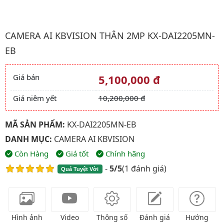
Hình ảnh đại diện của sản phẩm Camera AI kbvision Thân 2Mp
CAMERA AI KBVISION THÂN 2MP KX-DAI2205MN-
EB
Giá bán
5,100,000 đ
Giá và khuyến mãi
Giá niêm yết
10,200,000 đ
MÃ SẢN PHẨM:
KX-DAI2205MN-EB
DANH MỤC:
CAMERA AI KBVISION
Còn Hàng
Giá tốt
Chính hãng
-
5/5
(
1 đánh giá
)
Quá Tuyệt Vời
Hình ảnh
Video
Thông số
Đánh giá
Hướng