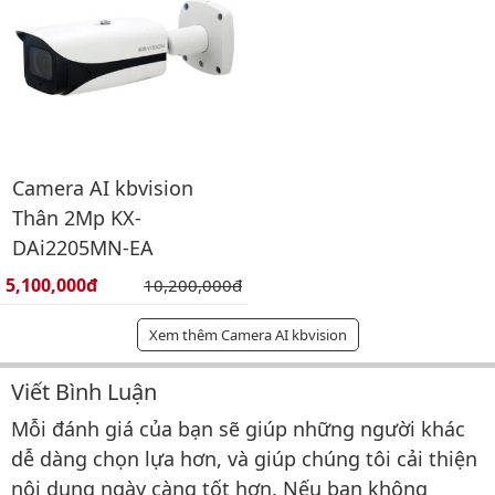
Camera AI kbvision
Thân 2Mp KX-
DAi2205MN-EA
Giá bán:
5,100,000đ
Giá gốc:
10,200,000đ
Xem thêm Camera AI kbvision
Viết Bình Luận
Bình luận & Đánh giá
Mỗi đánh giá của bạn sẽ giúp những người khác
dễ dàng chọn lựa hơn, và giúp chúng tôi cải thiện
nội dung ngày càng tốt hơn. Nếu bạn không