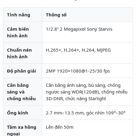
Tính năng
Thông số
Cảm biến
1/2.8” 2 Megapixel Sony Starvis
hình ảnh
Chuẩn nén
H.265+, H.264+, H.264, MJPEG
hình ảnh
Độ phân giải
2MP 1920×1080@1-25/30 fps
Cân bằng
Cân bằng ánh sáng, bù sáng, chống
sáng và
ngược sáng WDR(120dB), chống nhiễu
chống nhiễu
3D-DNR, chức năng Starlight
Ống kính
2.7 mm–13.5 mm, góc nhìn 109°–30°
Tầm xa hồng
Lên đến 50m
ngoại