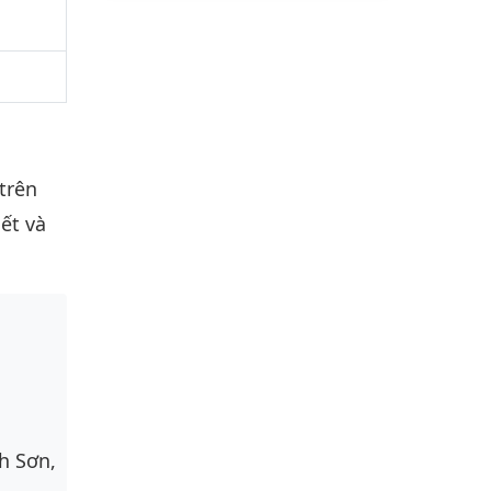
 trên
ết và
h Sơn,