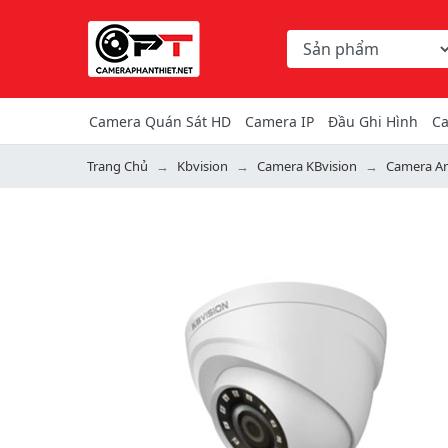
Chọn danh mục tìm ki
Từ khóa hoặc mã hàng
Camera Quán Sát HD
Camera IP
Đầu Ghi Hình
Ca
Trang Chủ
Kbvision
Camera KBvision
Camera An
Previous