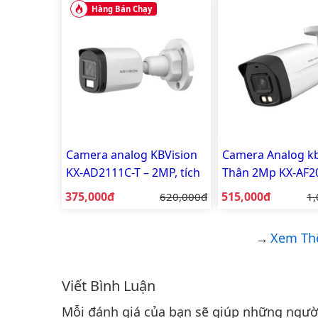
Hàng Bán Chạy
Camera analog KBVision
Camera Analog kb
KX-AD2111C-T – 2MP, tích
Thân 2Mp KX-AF2
hợp mic, vỏ nhựa
A-VN
Giá bán:
Giá bán:
375,000đ
Giá gốc:
515,000đ
Gi
620,000đ
1,
Xem Th
Viết Bình Luận
Bình luận & Đánh giá
Mỗi đánh giá của bạn sẽ giúp những người 