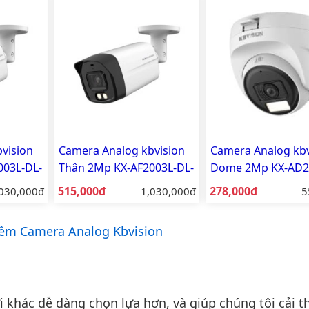
vision
Camera Analog kbvision
Camera Analog kbv
003L-DL-
Thân 2Mp KX-AF2003L-DL-
Dome 2Mp KX-AD2
A
Giá bán:
Giá bán:
á gốc:
515,000đ
Giá gốc:
278,000đ
G
030,000đ
1,030,000đ
5
êm Camera Analog Kbvision
khác dễ dàng chọn lựa hơn, và giúp chúng tôi cải th