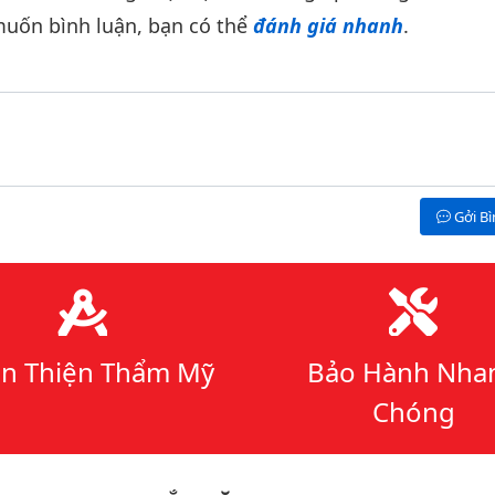
uốn bình luận, bạn có thể
đánh giá nhanh
.
Gởi B
n Thiện Thẩm Mỹ
Bảo Hành Nha
Chóng