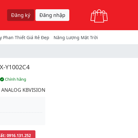
Giỏ hàng
Đăng ký
Đăng nhập
y Phan Thiết Giá Rẻ Đẹp
Năng Lượng Mặt Trời
X-Y1002C4
Chính hãng
 ANALOG KBVISION
uất
: 0916.131.252