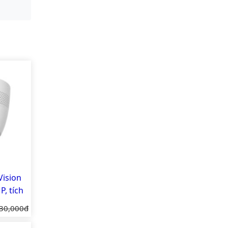
ision
, tích
iá gốc:
30,000đ