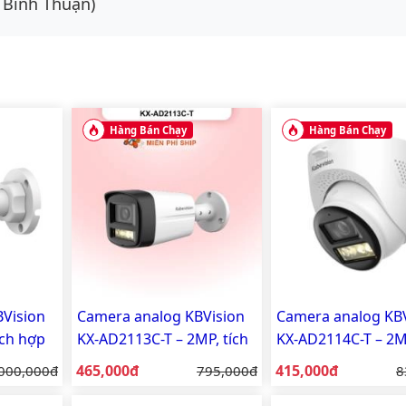
 Bình Thuận)
Hàng Bán Chạy
Hàng Bán Chạy
Vision
Camera analog KBVision
Camera analog KBV
ích hợp
KX-AD2113C-T – 2MP, tích
KX-AD2114C-T – 2MP
hợp mic, vỏ nhựa
hợp mic, vỏ nhựa
Giá bán:
Giá bán:
á gốc:
465,000đ
Giá gốc:
415,000đ
G
000,000đ
795,000đ
8