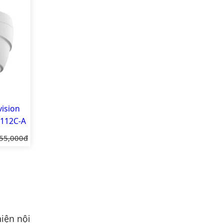
ision
112C-A
iá gốc:
55,000đ
iện nội