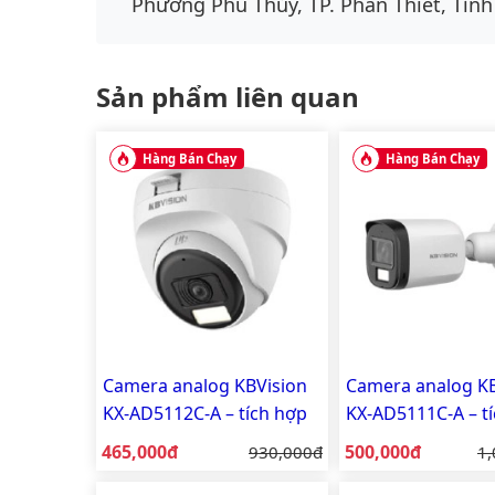
Phường Phú Thủy, TP. Phan Thiết, Tỉnh
Sản phẩm liên quan
Hàng Bán Chạy
Hàng Bán Chạy
Camera analog KBVision
Camera analog KB
KX-AD5112C-A – tích hợp
KX-AD5111C-A – t
mic, vỏ nhựa
mic, vỏ nhựa
Giá bán:
Giá bán:
465,000đ
Giá gốc:
500,000đ
Gi
930,000đ
1,