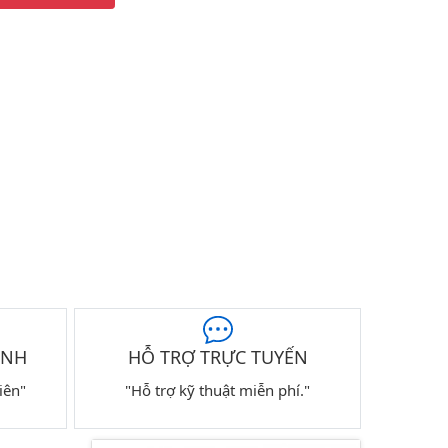
ÀNH
HỖ TRỢ TRỰC TUYẾN
iên"
"Hỗ trợ kỹ thuật miễn phí."