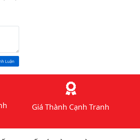
ình Luận
nh
Giá Thành Cạnh Tranh