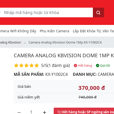
ếm
Tìm kiếm
mera Wifi Không Dây
Phụ Kiện Camera
Lắp Đặt Khóa Từ, Vân Ta
alog Kbvision
Camera Analog Kbvision Dome 1Mp KX-Y1002C4
CAMERA ANALOG KBVISION DOME 1MP K
Điểm đánh giá
5/5
(
1 đánh giá
)
Hết hàng
Giá tốt
MÃ SẢN PHẨM:
KX-Y1002C4
DANH MỤC:
CAMERA
Giá bán
370,000 đ
Giá niêm yết
740,000 đ
Next
Hết hàng hoặc SP ngừng sản x