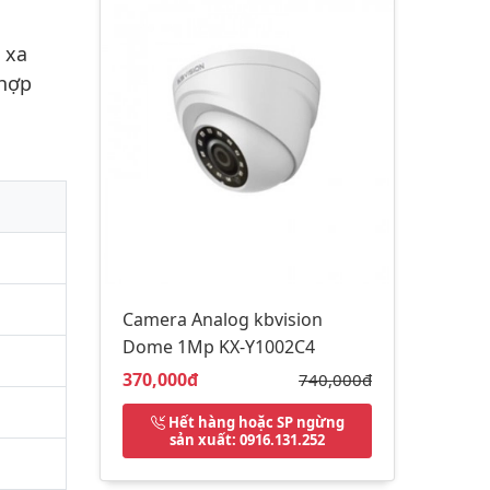
 xa
 hợp
Camera Analog kbvision
Dome 1Mp KX-Y1002C4
Giá bán:
370,000đ
Giá gốc:
740,000đ
Hết hàng hoặc SP ngừng
sản xuất
: 0916.131.252