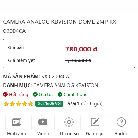
Hình ảnh đại diện của sản phẩm Camera Analog kbvision Dom
CAMERA ANALOG KBVISION DOME 2MP KX-
C2004CA
Giá bán
780,000 đ
Giá và khuyến mãi
Giá niêm yết
1,560,000 đ
MÃ SẢN PHẨM:
KX-C2004CA
DANH MỤC:
CAMERA ANALOG KBVISION
Hết hàng
Giá tốt
Chính hãng
-
5/5
(
1 đánh giá
)
Quá Tuyệt Vời
Hình ảnh
Video
Thông số
Đánh giá
Hướng