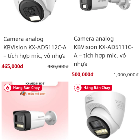
Camera analog
Camera analog
KBVision KX-AD5111C-
KBVision KX-AD5112C-A
A – tích hợp mic, vỏ
– tích hợp mic, vỏ nhựa
nhựa
Giá bán:
465,000đ
Giá gốc:
930,000đ
Giá bán:
500,000đ
Giá gốc:
1,000,000đ
Hàng Bán Chạy
Hàng Bán Chạy