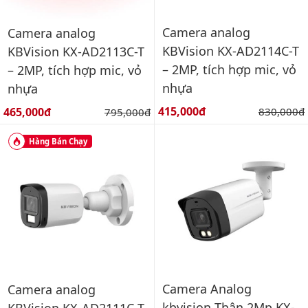
Camera analog
Camera analog
KBVision KX-AD2114C-T
KBVision KX-AD2113C-T
– 2MP, tích hợp mic, vỏ
– 2MP, tích hợp mic, vỏ
nhựa
nhựa
Giá bán:
Giá bán:
415,000đ
Giá gốc:
465,000đ
Giá gốc:
830,000đ
795,000đ
Hàng Bán Chạy
Camera Analog
Camera analog
kbvision Thân 2Mp KX-