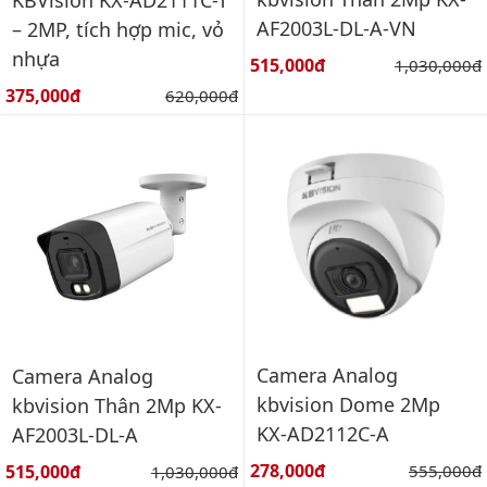
KBVision KX-AD2111C-T
AF2003L-DL-A-VN
– 2MP, tích hợp mic, vỏ
nhựa
Giá bán:
515,000đ
Giá gốc:
1,030,000đ
Giá bán:
375,000đ
Giá gốc:
620,000đ
Camera Analog
Camera Analog
kbvision Dome 2Mp
kbvision Thân 2Mp KX-
KX-AD2112C-A
AF2003L-DL-A
Giá bán:
Giá bán:
278,000đ
Giá gốc:
515,000đ
Giá gốc:
555,000đ
1,030,000đ