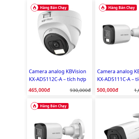
Hàng Bán Chạy
Hàng Bán Chạy
Camera analog KBVision
Camera analog KB
KX-AD5112C-A – tích hợp
KX-AD5111C-A – t
mic, vỏ nhựa
mic, vỏ nhựa
Giá bán:
Giá bán:
465,000đ
Giá gốc:
500,000đ
Gi
930,000đ
1,
Hàng Bán Chạy