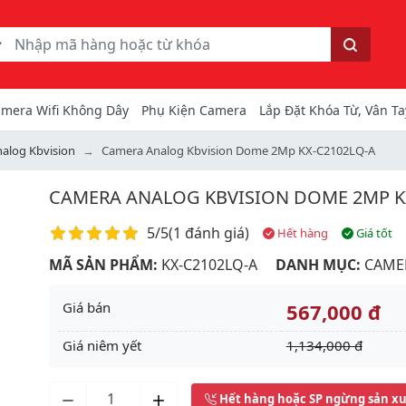
ếm
Tìm kiếm
mera Wifi Không Dây
Phụ Kiện Camera
Lắp Đặt Khóa Từ, Vân Ta
alog Kbvision
Camera Analog Kbvision Dome 2Mp KX-C2102LQ-A
CAMERA ANALOG KBVISION DOME 2MP K
Điểm đánh giá
5/5
(
1 đánh giá
)
Hết hàng
Giá tốt
MÃ SẢN PHẨM:
KX-C2102LQ-A
DANH MỤC:
CAME
Giá bán
567,000 đ
Giá niêm yết
1,134,000 đ
Next
Hết hàng hoặc SP ngừng sản x