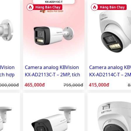
Hàng Bán Chạy
Hàng Bán Chạy
Vision
Camera analog KBVision
Camera analog KBV
ích hợp
KX-AD2113C-T – 2MP, tích
KX-AD2114C-T – 2MP
hợp mic, vỏ nhựa
hợp mic, vỏ nhựa
Giá bán:
Giá bán:
á gốc:
465,000đ
Giá gốc:
415,000đ
G
000,000đ
795,000đ
8