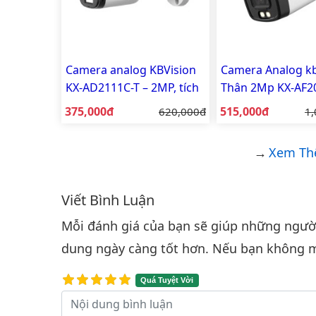
Camera analog KBVision
Camera Analog kb
KX-AD2111C-T – 2MP, tích
Thân 2Mp KX-AF2
hợp mic, vỏ nhựa
A-VN
Giá bán:
Giá bán:
375,000đ
Giá gốc:
515,000đ
Gi
620,000đ
1,
Xem Th
Viết Bình Luận
Bình luận & Đánh giá
Mỗi đánh giá của bạn sẽ giúp những người 
dung ngày càng tốt hơn. Nếu bạn không m
Quá Tuyệt Vời
Nội dung bình luận