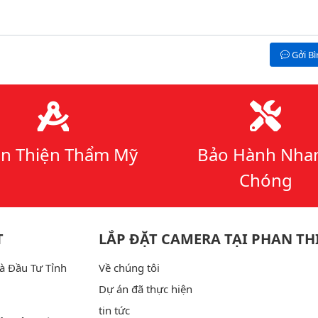
Gởi B
n Thiện Thẩm Mỹ
Bảo Hành Nha
Chóng
T
LẮP ĐẶT CAMERA TẠI PHAN TH
à Đầu Tư Tỉnh
Về chúng tôi
Dự án đã thực hiện
tin tức