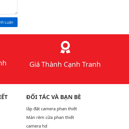
ình Luận
nh
Giá Thành Cạnh Tranh
IẾT
ĐỐI TÁC VÀ BẠN BÈ
lắp đặt camera phan thiết
Màn rèm cửa phan thiết
camera hd