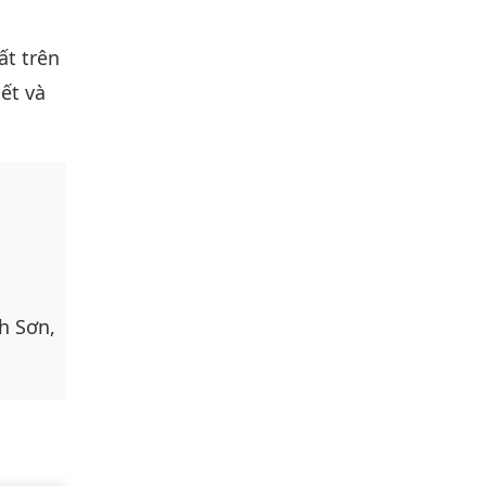
ất trên
ết và
h Sơn,