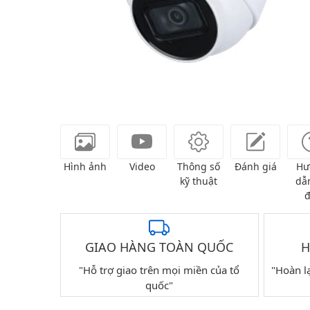
Hình ảnh
Video
Thông số
Đánh giá
Hư
kỹ thuật
dẫn
đ
GIAO HÀNG TOÀN QUỐC
H
"Hỗ trợ giao trên mọi miền của tổ
"Hoàn l
quốc"