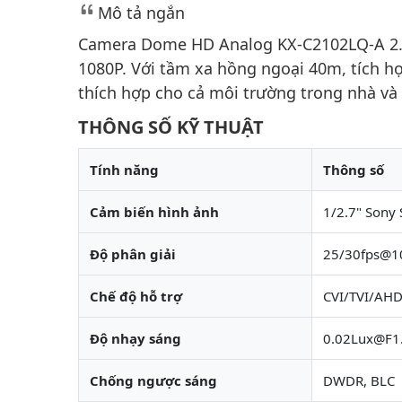
Mô tả ngắn
Camera Dome HD Analog KX-C2102LQ-A 2.0
1080P. Với tầm xa hồng ngoại 40m, tích 
thích hợp cho cả môi trường trong nhà và 
THÔNG SỐ KỸ THUẬT
Tính năng
Thông số
Cảm biến hình ảnh
1/2.7" Sony
Độ phân giải
25/30fps@1
Chế độ hỗ trợ
CVI/TVI/AHD
Độ nhạy sáng
0.02Lux@F1
Chống ngược sáng
DWDR, BLC