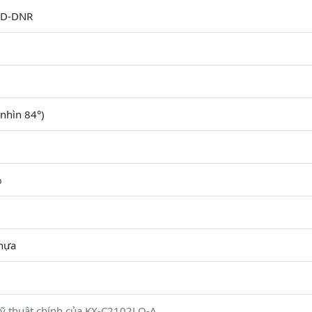
2D-DNR
nhìn 84°)
%
Nhựa
ỹ thuật chính của KX-C2102LQ-A