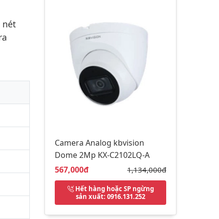
 nét
ra
Camera Analog kbvision
Dome 2Mp KX-C2102LQ-A
Giá bán:
567,000đ
Giá gốc:
1,134,000đ
Hết hàng hoặc SP ngừng
sản xuất
: 0916.131.252