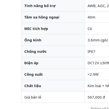
Tính năng bổ trợ
AWB, AGC, 
Tầm xa hồng ngoại
40m
MIC tích hợp
Có
Ống kính
3.6mm (góc 
Chống nước
IP67
Điện áp
DC12V ±30
Công suất
<2.9W
Chất liệu
Kim loại + 
Giá bán lẻ
567,000 đ
Thông số k