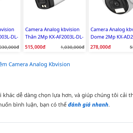
vision
Camera Analog kbvision
Camera Analog kbv
003L-DL-
Thân 2Mp KX-AF2003L-DL-
Dome 2Mp KX-AD2
A
Giá bán:
Giá bán:
á gốc:
515,000đ
Giá gốc:
278,000đ
G
030,000đ
1,030,000đ
5
êm Camera Analog Kbvision
khác dễ dàng chọn lựa hơn, và giúp chúng tôi cải th
uốn bình luận, bạn có thể
đánh giá nhanh
.