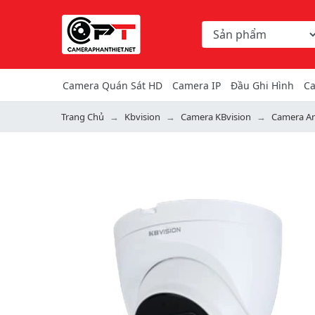
Chọn danh mục tìm ki
Từ khóa hoặc mã hàng
Camera Quán Sát HD
Camera IP
Đầu Ghi Hình
Ca
Trang Chủ
Kbvision
Camera KBvision
Camera An
Previous