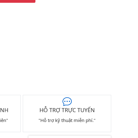
ÀNH
HỖ TRỢ TRỰC TUYẾN
iên"
"Hỗ trợ kỹ thuật miễn phí."