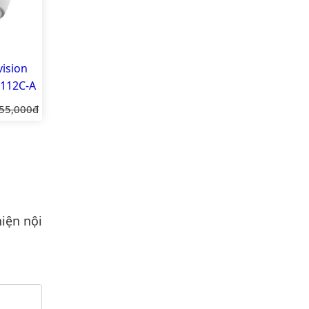
ision
112C-A
iá gốc:
55,000đ
iện nội