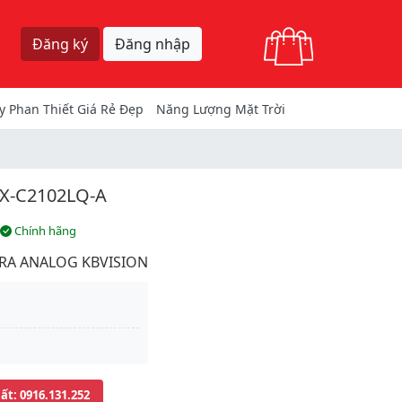
Giỏ hàng
Đăng ký
Đăng nhập
y Phan Thiết Giá Rẻ Đẹp
Năng Lượng Mặt Trời
X-C2102LQ-A
Chính hãng
RA ANALOG KBVISION
uất
: 0916.131.252