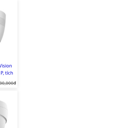
ision
, tích
iá gốc:
30,000đ