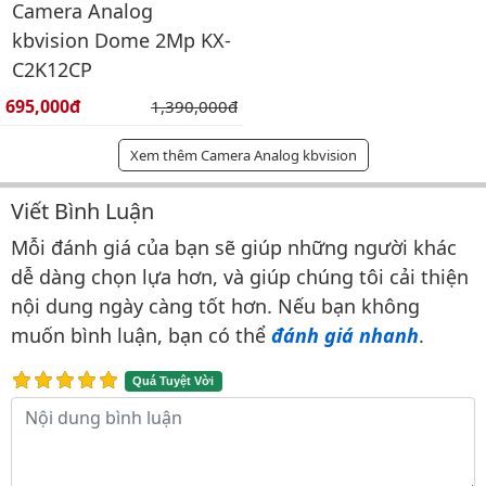
Camera Analog
kbvision Dome 2Mp KX-
C2K12CP
Giá bán:
695,000đ
Giá gốc:
1,390,000đ
Xem thêm Camera Analog kbvision
Viết Bình Luận
Bình luận & Đánh giá
Mỗi đánh giá của bạn sẽ giúp những người khác
dễ dàng chọn lựa hơn, và giúp chúng tôi cải thiện
nội dung ngày càng tốt hơn. Nếu bạn không
muốn bình luận, bạn có thể
đánh giá nhanh
.
Quá Tuyệt Vời
Nội dung bình luận