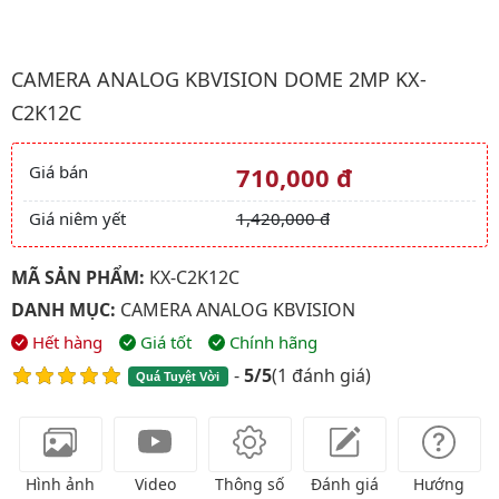
Hình ảnh đại diện của sản phẩm Camera Analog kbvision Dome
CAMERA ANALOG KBVISION DOME 2MP KX-
C2K12C
Giá bán
710,000 đ
Giá và khuyến mãi
Giá niêm yết
1,420,000 đ
MÃ SẢN PHẨM:
KX-C2K12C
DANH MỤC:
CAMERA ANALOG KBVISION
Hết hàng
Giá tốt
Chính hãng
-
5/5
(
1 đánh giá
)
Quá Tuyệt Vời
Hình ảnh
Video
Thông số
Đánh giá
Hướng