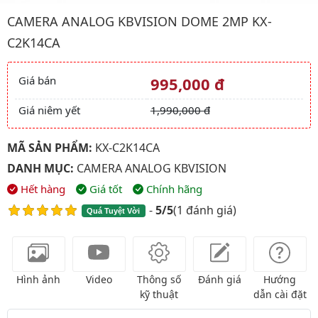
Hình ảnh đại diện của sản phẩm Camera Analog kbvision Dom
CAMERA ANALOG KBVISION DOME 2MP KX-
C2K14CA
Giá bán
995,000 đ
Giá và khuyến mãi
Giá niêm yết
1,990,000 đ
MÃ SẢN PHẨM:
KX-C2K14CA
DANH MỤC:
CAMERA ANALOG KBVISION
Hết hàng
Giá tốt
Chính hãng
-
5/5
(
1 đánh giá
)
Quá Tuyệt Vời
Hình ảnh
Video
Thông số
Đánh giá
Hướng
kỹ thuật
dẫn cài đặt