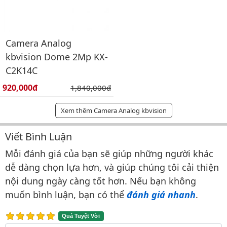
Camera Analog
kbvision Dome 2Mp KX-
C2K14C
Giá bán:
920,000đ
Giá gốc:
1,840,000đ
Xem thêm Camera Analog kbvision
Viết Bình Luận
Bình luận & Đánh giá
Mỗi đánh giá của bạn sẽ giúp những người khác
dễ dàng chọn lựa hơn, và giúp chúng tôi cải thiện
nội dung ngày càng tốt hơn. Nếu bạn không
muốn bình luận, bạn có thể
đánh giá nhanh
.
Quá Tuyệt Vời