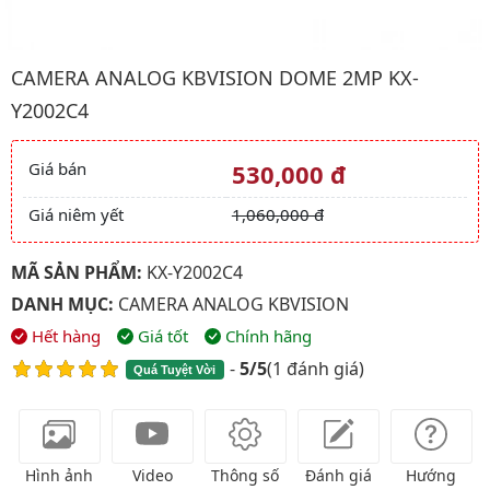
Hình ảnh đại diện của sản phẩm Camera Analog kbvision Dome
CAMERA ANALOG KBVISION DOME 2MP KX-
Y2002C4
Giá bán
530,000 đ
Giá và khuyến mãi
Giá niêm yết
1,060,000 đ
MÃ SẢN PHẨM:
KX-Y2002C4
DANH MỤC:
CAMERA ANALOG KBVISION
Hết hàng
Giá tốt
Chính hãng
-
5/5
(
1 đánh giá
)
Quá Tuyệt Vời
Hình ảnh
Video
Thông số
Đánh giá
Hướng