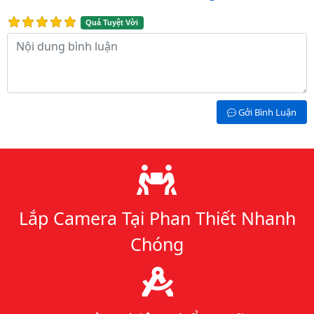
Quá Tuyệt Vời
Nội dung bình luận
Gởi Bình Luận
Lý do chọn chúng tôi
Lắp Camera Tại Phan Thiết Nhanh
Chóng