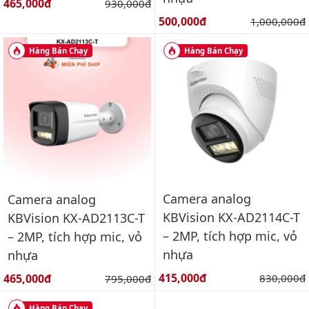
Giá bán:
465,000đ
Giá gốc:
930,000đ
Giá bán:
500,000đ
Giá gốc:
1,000,000đ
Hàng Bán Chạy
Hàng Bán Chạy
Camera analog
Camera analog
KBVision KX-AD2114C-T
KBVision KX-AD2113C-T
– 2MP, tích hợp mic, vỏ
– 2MP, tích hợp mic, vỏ
nhựa
nhựa
Giá bán:
Giá bán:
415,000đ
Giá gốc:
465,000đ
Giá gốc:
830,000đ
795,000đ
Hàng Bán Chạy