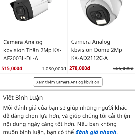
Camera Analog
Camera Analog
kbvision Dome 2Mp
kbvision Thân 2Mp KX-
KX-AD2112C-A
AF2003L-DL-A
Giá bán:
Giá bán:
278,000đ
Giá gốc:
515,000đ
Giá gốc:
555,000đ
1,030,000đ
Xem thêm Camera Analog kbvision
Viết Bình Luận
Bình luận & Đánh giá
Mỗi đánh giá của bạn sẽ giúp những người khác
dễ dàng chọn lựa hơn, và giúp chúng tôi cải thiện
nội dung ngày càng tốt hơn. Nếu bạn không
muốn bình luận, bạn có thể
đánh giá nhanh
.