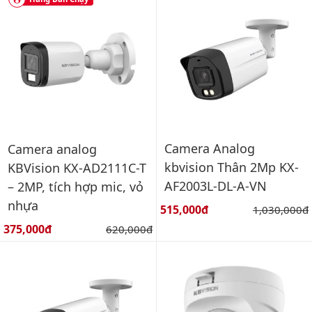
Camera Analog
Camera analog
kbvision Thân 2Mp KX-
KBVision KX-AD2111C-T
AF2003L-DL-A-VN
– 2MP, tích hợp mic, vỏ
nhựa
Giá bán:
515,000đ
Giá gốc:
1,030,000đ
Giá bán:
375,000đ
Giá gốc:
620,000đ