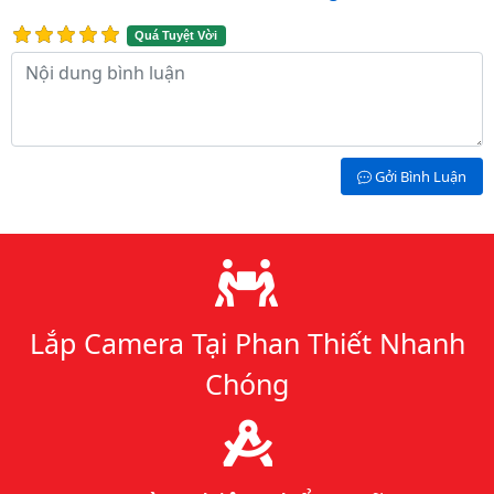
Quá Tuyệt Vời
Nội dung bình luận
Gởi Bình Luận
Lý do chọn chúng tôi
Lắp Camera Tại Phan Thiết Nhanh
Chóng