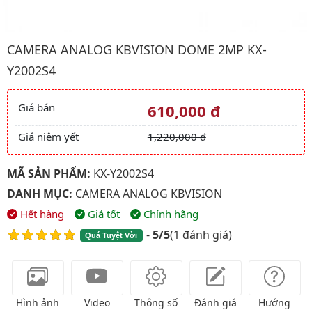
Hình ảnh đại diện của sản phẩm Camera Analog kbvision Dome
CAMERA ANALOG KBVISION DOME 2MP KX-
Y2002S4
Giá bán
610,000 đ
Giá và khuyến mãi
Giá niêm yết
1,220,000 đ
MÃ SẢN PHẨM:
KX-Y2002S4
DANH MỤC:
CAMERA ANALOG KBVISION
Hết hàng
Giá tốt
Chính hãng
-
5/5
(
1 đánh giá
)
Quá Tuyệt Vời
Hình ảnh
Video
Thông số
Đánh giá
Hướng