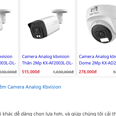
vision
Camera Analog kbvision
Camera Analog kbv
003L-DL-
Thân 2Mp KX-AF2003L-DL-
Dome 2Mp KX-AD2
A
Giá bán:
Giá bán:
á gốc:
515,000đ
Giá gốc:
278,000đ
G
030,000đ
1,030,000đ
5
êm Camera Analog Kbvision
khác dễ dàng chọn lựa hơn, và giúp chúng tôi cải th