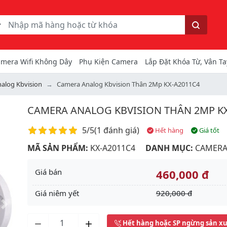
ếm
Tìm kiếm
mera Wifi Không Dây
Phụ Kiện Camera
Lắp Đặt Khóa Từ, Vân Ta
alog Kbvision
Camera Analog Kbvision Thân 2Mp KX-A2011C4
CAMERA ANALOG KBVISION THÂN 2MP KX
Điểm đánh giá
5/5
(
1 đánh giá
)
Hết hàng
Giá tốt
MÃ SẢN PHẨM:
KX-A2011C4
DANH MỤC:
CAMERA
Giá bán
460,000 đ
Giá niêm yết
920,000 đ
Next
Hết hàng hoặc SP ngừng sản x