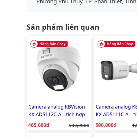
Phường Phú Thủy, TP. Phan Thiết, Tỉnh
Sản phẩm liên quan
Hàng Bán Chạy
Hàng Bán Chạy
Camera analog KBVision
Camera analog KB
KX-AD5112C-A – tích hợp
KX-AD5111C-A – t
mic, vỏ nhựa
mic, vỏ nhựa
Giá bán:
Giá bán:
465,000đ
Giá gốc:
500,000đ
Gi
930,000đ
1,