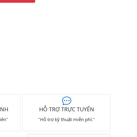
ÀNH
HỖ TRỢ TRỰC TUYẾN
iên"
"Hỗ trợ kỹ thuật miễn phí."