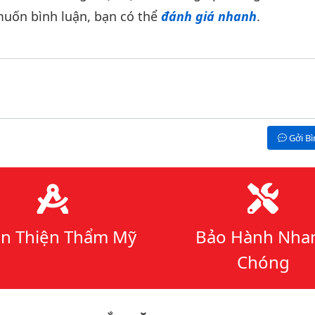
uốn bình luận, bạn có thể
đánh giá nhanh
.
Gởi B
n Thiện Thẩm Mỹ
Bảo Hành Nha
Chóng