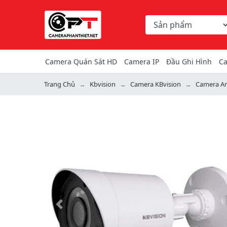
Chọn danh mục tìm ki
Từ khóa hoặc mã hàng
Camera Quán Sát HD
Camera IP
Đầu Ghi Hình
Ca
Trang Chủ
Kbvision
Camera KBvision
Camera An
Previous