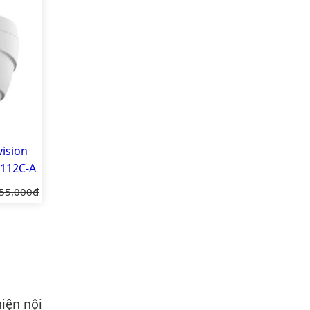
ision
112C-A
iá gốc:
55,000đ
iện nội