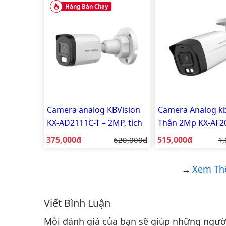
Hàng Bán Chạy
Camera analog KBVision
Camera Analog kb
KX-AD2111C-T – 2MP, tích
Thân 2Mp KX-AF2
hợp mic, vỏ nhựa
A-VN
Giá bán:
Giá bán:
375,000đ
Giá gốc:
515,000đ
Gi
620,000đ
1,
Xem Th
Viết Bình Luận
Bình luận & Đánh giá
Mỗi đánh giá của bạn sẽ giúp những người 