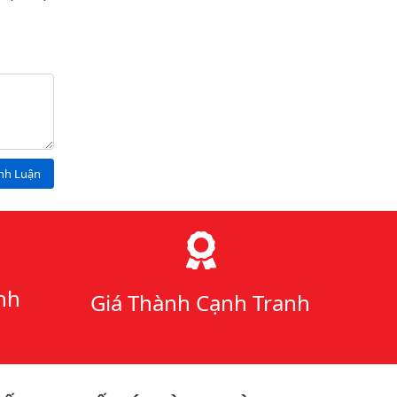
ình Luận
nh
Giá Thành Cạnh Tranh