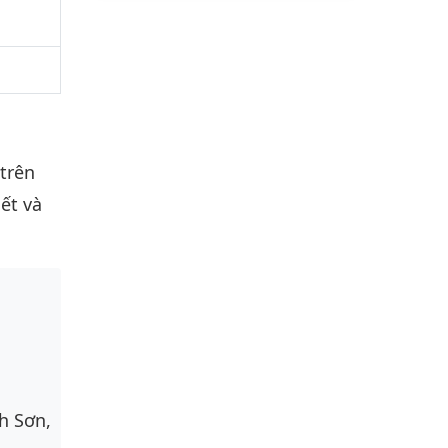
 trên
ết và
h Sơn,