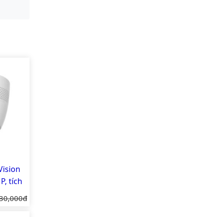
ision
, tích
iá gốc:
30,000đ