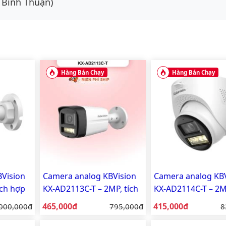
 Bình Thuận)
Hàng Bán Chạy
Hàng Bán Chạy
Vision
Camera analog KBVision
Camera analog KBV
ích hợp
KX-AD2113C-T – 2MP, tích
KX-AD2114C-T – 2MP
hợp mic, vỏ nhựa
hợp mic, vỏ nhựa
Giá bán:
Giá bán:
á gốc:
465,000đ
Giá gốc:
415,000đ
G
000,000đ
795,000đ
8