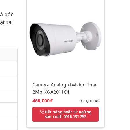
và góc
t tại
Camera Analog kbvision Thân
2Mp KX-A2011C4
Giá bán:
460,000đ
Giá gốc:
920,000đ
Hết hàng hoặc SP ngừng
sản xuất
: 0916.131.252