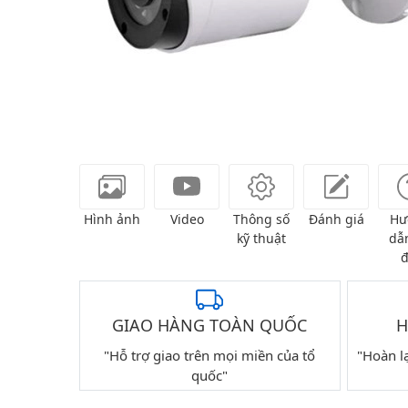
Hình ảnh
Video
Thông số
Đánh giá
Hư
kỹ thuật
dẫn
đ
GIAO HÀNG TOÀN QUỐC
H
"Hỗ trợ giao trên mọi miền của tổ
"Hoàn l
quốc"