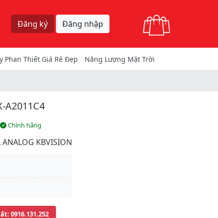
Giỏ hàng
Đăng ký
Đăng nhập
y Phan Thiết Giá Rẻ Đẹp
Năng Lượng Mặt Trời
-A2011C4
Chính hãng
 ANALOG KBVISION
uất
: 0916.131.252