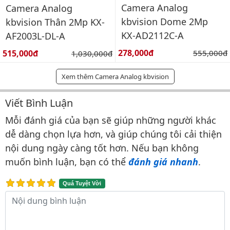
Camera Analog
Camera Analog
kbvision Dome 2Mp
kbvision Thân 2Mp KX-
KX-AD2112C-A
AF2003L-DL-A
Giá bán:
Giá bán:
278,000đ
Giá gốc:
515,000đ
Giá gốc:
555,000đ
1,030,000đ
Xem thêm Camera Analog kbvision
Viết Bình Luận
Bình luận & Đánh giá
Mỗi đánh giá của bạn sẽ giúp những người khác
dễ dàng chọn lựa hơn, và giúp chúng tôi cải thiện
nội dung ngày càng tốt hơn. Nếu bạn không
muốn bình luận, bạn có thể
đánh giá nhanh
.
Quá Tuyệt Vời
Nội dung bình luận