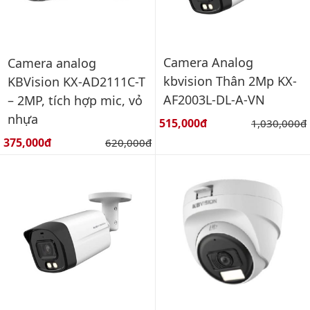
Camera Analog
Camera analog
kbvision Thân 2Mp KX-
KBVision KX-AD2111C-T
AF2003L-DL-A-VN
– 2MP, tích hợp mic, vỏ
nhựa
Giá bán:
515,000đ
Giá gốc:
1,030,000đ
Giá bán:
375,000đ
Giá gốc:
620,000đ