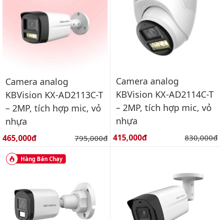
Camera analog
Camera analog
KBVision KX-AD2114C-T
KBVision KX-AD2113C-T
– 2MP, tích hợp mic, vỏ
– 2MP, tích hợp mic, vỏ
nhựa
nhựa
Giá bán:
Giá bán:
415,000đ
Giá gốc:
465,000đ
Giá gốc:
830,000đ
795,000đ
Hàng Bán Chạy