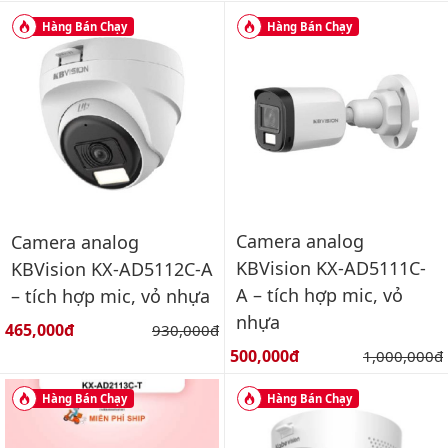
Hàng Bán Chạy
Hàng Bán Chạy
Camera analog
Camera analog
KBVision KX-AD5111C-
KBVision KX-AD5112C-A
A – tích hợp mic, vỏ
– tích hợp mic, vỏ nhựa
nhựa
Giá bán:
465,000đ
Giá gốc:
930,000đ
Giá bán:
500,000đ
Giá gốc:
1,000,000đ
Hàng Bán Chạy
Hàng Bán Chạy