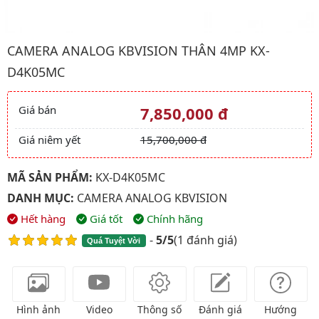
Hình ảnh đại diện của sản phẩm Camera Analog kbvision Thân
CAMERA ANALOG KBVISION THÂN 4MP KX-
D4K05MC
Giá bán
7,850,000 đ
Giá và khuyến mãi
Giá niêm yết
15,700,000 đ
MÃ SẢN PHẨM:
KX-D4K05MC
DANH MỤC:
CAMERA ANALOG KBVISION
Hết hàng
Giá tốt
Chính hãng
-
5/5
(
1 đánh giá
)
Quá Tuyệt Vời
Hình ảnh
Video
Thông số
Đánh giá
Hướng