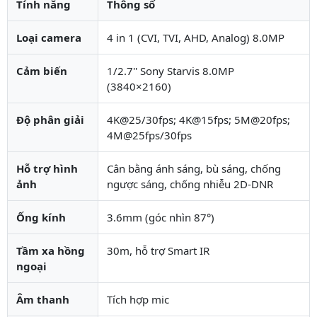
Tính năng
Thông số
Loại camera
4 in 1 (CVI, TVI, AHD, Analog) 8.0MP
Cảm biến
1/2.7'' Sony Starvis 8.0MP
(3840×2160)
Độ phân giải
4K@25/30fps; 4K@15fps; 5M@20fps;
4M@25fps/30fps
Hỗ trợ hình
Cân bằng ánh sáng, bù sáng, chống
ảnh
ngược sáng, chống nhiễu 2D-DNR
Ống kính
3.6mm (góc nhìn 87°)
Tầm xa hồng
30m, hỗ trợ Smart IR
ngoại
Âm thanh
Tích hợp mic