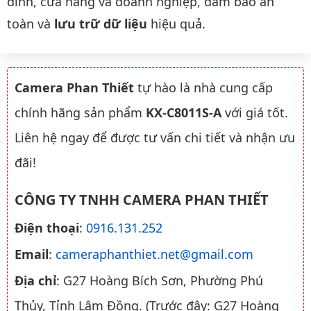
đình, cửa hàng và doanh nghiệp, đảm bảo an
toàn và
lưu trữ dữ liệu
hiệu quả.
Camera Phan Thiết
tự hào là nhà cung cấp
chính hãng sản phẩm
KX-C8011S-A
với giá tốt.
Liên hệ ngay để được tư vấn chi tiết và nhận ưu
đãi!
CÔNG TY TNHH CAMERA PHAN THIẾT
Điện thoại
:
0916.131.252
Email
:
cameraphanthiet.net@gmail.com
Địa chỉ
: G27 Hoàng Bích Sơn, Phường Phú
Thủy, Tỉnh Lâm Đồng. (Trước đây: G27 Hoàng