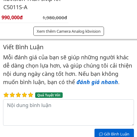
C5011S-A
Giá bán:
990,000đ
Giá gốc:
1,980,000đ
Xem thêm Camera Analog kbvision
Viết Bình Luận
Bình luận & Đánh giá
Mỗi đánh giá của bạn sẽ giúp những người khác
dễ dàng chọn lựa hơn, và giúp chúng tôi cải thiện
nội dung ngày càng tốt hơn. Nếu bạn không
muốn bình luận, bạn có thể
đánh giá nhanh
.
Quá Tuyệt Vời
Nội dung bình luận
Gởi Bình Luận