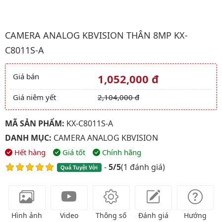
Hình ảnh đại diện của sản phẩm Camera Analog kbvision Thân 
CAMERA ANALOG KBVISION THÂN 8MP KX-
C8011S-A
Giá bán
1,052,000 đ
Giá và khuyến mãi
Giá niêm yết
2,104,000 đ
MÃ SẢN PHẨM:
KX-C8011S-A
DANH MỤC:
CAMERA ANALOG KBVISION
Hết hàng
Giá tốt
Chính hãng
-
5/5
(
1 đánh giá
)
Quá Tuyệt Vời
Hình ảnh
Video
Thông số
Đánh giá
Hướng