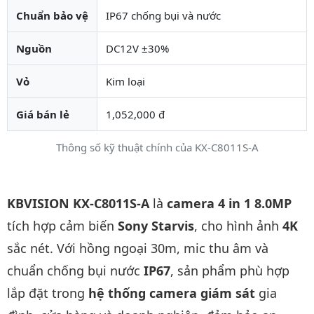
Chuẩn bảo vệ
IP67 chống bụi và nước
Nguồn
DC12V ±30%
Vỏ
Kim loại
Giá bán lẻ
1,052,000 đ
Thông số kỹ thuật chính của KX-C8011S-A
Mô tả chi tiết sản phẩm
KBVISION KX-C8011S-A
là
camera 4 in 1 8.0MP
tích hợp cảm biến
Sony Starvis
, cho hình ảnh
4K
sắc nét. Với hồng ngoại 30m, mic thu âm và
chuẩn chống bụi nước
IP67
, sản phẩm phù hợp
lắp đặt trong
hệ thống camera giám sát
gia