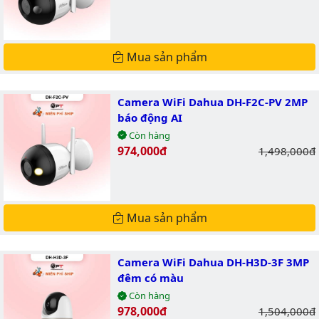
Mua sản phẩm
Camera WiFi Dahua DH-F2C-PV 2MP
báo động AI
Còn hàng
Giá bán:
974,000đ
Giá gốc:
1,498,000đ
Mua sản phẩm
Camera WiFi Dahua DH-H3D-3F 3MP
đêm có màu
Còn hàng
Giá bán:
978,000đ
Giá gốc:
1,504,000đ