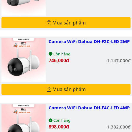
Mua sản phẩm
Camera WiFi Dahua DH-F2C-LED 2MP
Còn hàng
Giá bán:
746,000đ
Giá gốc:
1,147,000đ
Mua sản phẩm
Camera WiFi Dahua DH-F4C-LED 4MP
Còn hàng
Giá bán:
898,000đ
Giá gốc:
1,382,000đ