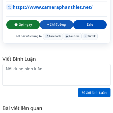
https://www.cameraphanthiet.net/
◎
☎ Gọi ngay
⌖ Chỉ đường
Zalo
f
▶
♪
Kết nối với chúng tôi
Facebook
Youtube
TikTok
Bình luận
Viết Bình Luận
Nội dung bình luận
Gởi Bình Luận
Bài viết liên quan