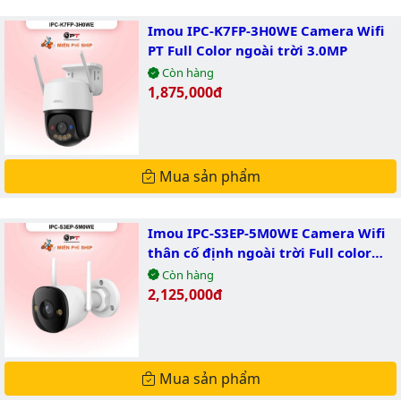
Imou IPC-K7FP-3H0WE Camera Wifi
PT Full Color ngoài trời 3.0MP
Còn hàng
Giá bán:
1,875,000đ
Mua sản phẩm
Imou IPC-S3EP-5M0WE Camera Wifi
thân cố định ngoài trời Full color
5.0MP
Còn hàng
Giá bán:
2,125,000đ
Mua sản phẩm