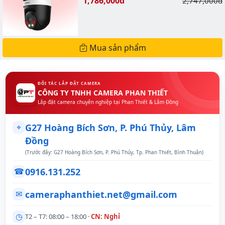
Giá bán:
1,786,000đ
Giá gốc:
2,747,000đ
Mua sản phẩm
ĐỐI TÁC LẮP ĐẶT CAMERA
CÔNG TY TNHH CAMERA PHAN THIẾT
Lắp đặt camera chuyên nghiệp tại Phan Thiết & Lâm Đồng
⌖
G27 Hoàng Bích Sơn, P. Phú Thủy, Lâm
Đồng
(Trước đây: G27 Hoàng Bích Sơn, P. Phú Thủy, Tp. Phan Thiết, Bình Thuận)
0916.131.252
☎
cameraphanthiet.net@gmail.com
✉
◷
T2 – T7: 08:00 – 18:00 ·
CN: Nghỉ