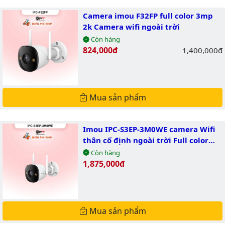
Camera imou F32FP full color 3mp
2k Camera wifi ngoài trời
Còn hàng
Giá bán:
824,000đ
Giá gốc:
1,400,000đ
Mua sản phẩm
Imou IPC-S3EP-3M0WE camera Wifi
thân cố định ngoài trời Full color
3.0MP
Còn hàng
Giá bán:
1,875,000đ
Mua sản phẩm