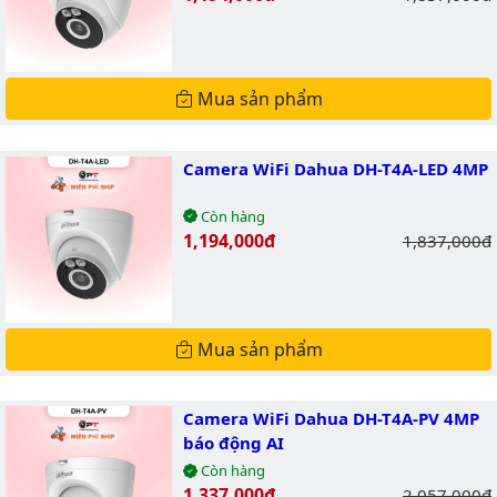
Mua sản phẩm
Camera WiFi Dahua DH-T4A-LED 4MP
Còn hàng
Giá bán:
1,194,000đ
Giá gốc:
1,837,000đ
Mua sản phẩm
Camera WiFi Dahua DH-T4A-PV 4MP
báo động AI
Còn hàng
Giá bán:
1,337,000đ
Giá gốc:
2,057,000đ