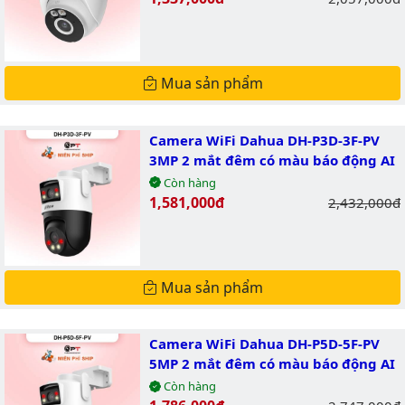
Mua sản phẩm
Camera WiFi Dahua DH-P3D-3F-PV
3MP 2 mắt đêm có màu báo động AI
Còn hàng
Giá bán:
1,581,000đ
Giá gốc:
2,432,000đ
Mua sản phẩm
Camera WiFi Dahua DH-P5D-5F-PV
5MP 2 mắt đêm có màu báo động AI
Còn hàng