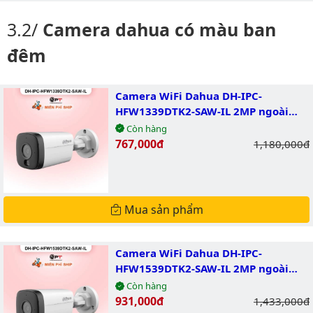
Camera dahua có màu ban
đêm
Camera WiFi Dahua DH-IPC-
HFW1339DTK2-SAW-IL 2MP ngoài
trời
Còn hàng
Giá bán:
767,000đ
Giá gốc:
1,180,000đ
Mua sản phẩm
Camera WiFi Dahua DH-IPC-
HFW1539DTK2-SAW-IL 2MP ngoài
trời
Còn hàng
Giá bán:
931,000đ
Giá gốc:
1,433,000đ