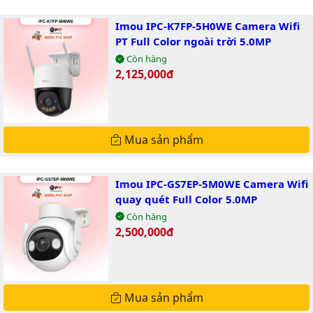
Imou IPC-K7FP-5H0WE Camera Wifi
PT Full Color ngoài trời 5.0MP
Còn hàng
Giá bán:
2,125,000đ
Mua sản phẩm
Imou IPC-GS7EP-5M0WE Camera Wifi
quay quét Full Color 5.0MP
Còn hàng
Giá bán:
2,500,000đ
Mua sản phẩm