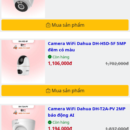
Mua sản phẩm
Camera WiFi Dahua DH-H5D-5F 5MP
đêm có màu
Còn hàng
Giá bán:
1,106,000đ
Giá gốc:
1,702,000đ
Mua sản phẩm
Camera WiFi Dahua DH-T2A-PV 2MP
báo động AI
Còn hàng
Giá bán:
1,194,000đ
Giá gốc:
1,837,000đ