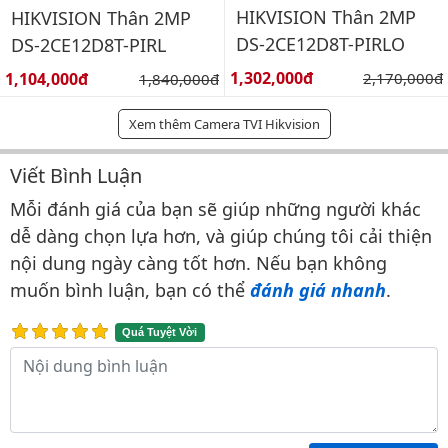
HIKVISION Thân 2MP
HIKVISION Thân 2MP
DS-2CE12D8T-PIRLO
DS-2CE12D8T-PIRL
Giá bán:
Giá bán:
1,302,000đ
Giá gốc:
1,104,000đ
Giá gốc:
2,170,000đ
1,840,000đ
Xem thêm Camera TVI Hikvision
Viết Bình Luận
Bình luận & Đánh giá
Mỗi đánh giá của bạn sẽ giúp những người khác
dễ dàng chọn lựa hơn, và giúp chúng tôi cải thiện
nội dung ngày càng tốt hơn. Nếu bạn không
muốn bình luận, bạn có thể
đánh giá nhanh
.
Quá Tuyệt Vời
Nội dung bình luận