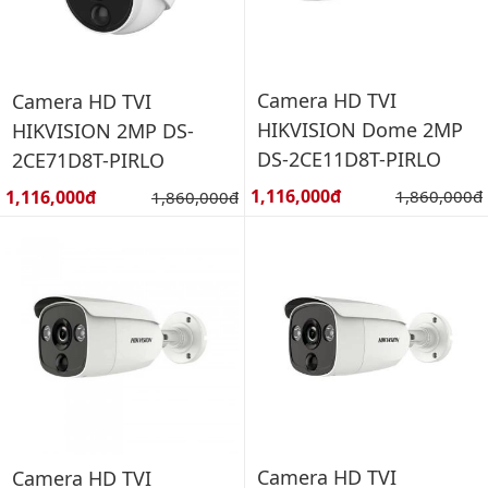
Camera HD TVI
Camera HD TVI
HIKVISION Dome 2MP
HIKVISION 2MP DS-
DS-2CE11D8T-PIRLO
2CE71D8T-PIRLO
Giá bán:
Giá bán:
1,116,000đ
Giá gốc:
1,116,000đ
Giá gốc:
1,860,000đ
1,860,000đ
Camera HD TVI
Camera HD TVI