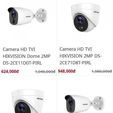
Camera HD TVI
Camera HD TVI
HIKVISION 2MP DS-
HIKVISION Dome 2MP
2CE71D8T-PIRL
DS-2CE11D0T-PIRL
Giá bán:
Giá bán:
948,000đ
Giá gốc:
624,000đ
Giá gốc:
1,580,000đ
1,040,000đ