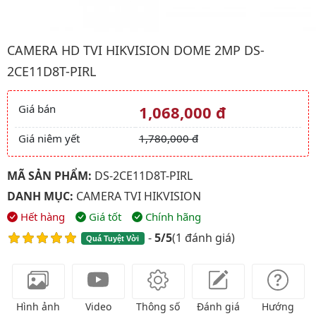
Hình ảnh đại diện của sản phẩm Camera HD TVI HIKVISION Do
CAMERA HD TVI HIKVISION DOME 2MP DS-
2CE11D8T-PIRL
Giá bán
1,068,000 đ
Giá và khuyến mãi
Giá niêm yết
1,780,000 đ
MÃ SẢN PHẨM:
DS-2CE11D8T-PIRL
DANH MỤC:
CAMERA TVI HIKVISION
Hết hàng
Giá tốt
Chính hãng
-
5/5
(
1 đánh giá
)
Quá Tuyệt Vời
Hình ảnh
Video
Thông số
Đánh giá
Hướng