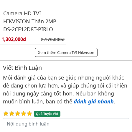
Camera HD TVI
HIKVISION Thân 2MP
DS-2CE12D8T-PIRLO
Giá bán:
1,302,000đ
Giá gốc:
2,170,000đ
Xem thêm Camera TVI Hikvision
Viết Bình Luận
Bình luận & Đánh giá
Mỗi đánh giá của bạn sẽ giúp những người khác
dễ dàng chọn lựa hơn, và giúp chúng tôi cải thiện
nội dung ngày càng tốt hơn. Nếu bạn không
muốn bình luận, bạn có thể
đánh giá nhanh
.
Quá Tuyệt Vời
Nội dung bình luận