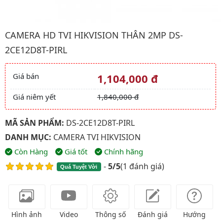
Hình ảnh đại diện của sản phẩm Camera HD TVI HIKVISION Thâ
CAMERA HD TVI HIKVISION THÂN 2MP DS-
2CE12D8T-PIRL
Giá bán
1,104,000 đ
Giá và khuyến mãi
Giá niêm yết
1,840,000 đ
MÃ SẢN PHẨM:
DS-2CE12D8T-PIRL
DANH MỤC:
CAMERA TVI HIKVISION
Còn Hàng
Giá tốt
Chính hãng
-
5/5
(
1 đánh giá
)
Quá Tuyệt Vời
Hình ảnh
Video
Thông số
Đánh giá
Hướng