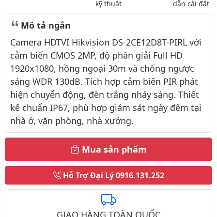
kỹ thuật
dẫn cài đặt
Mô tả ngắn
Camera HDTVI Hikvision DS-2CE12D8T-PIRL với
cảm biến CMOS 2MP, độ phân giải Full HD
1920x1080, hồng ngoại 30m và chống ngược
sáng WDR 130dB. Tích hợp cảm biến PIR phát
hiện chuyển động, đèn trắng nháy sáng. Thiết
kế chuẩn IP67, phù hợp giám sát ngày đêm tại
nhà ở, văn phòng, nhà xưởng.
Mua sản phẩm
Hỗ Trợ Đại Lý
0916.131.252
GIAO HÀNG TOÀN QUỐC