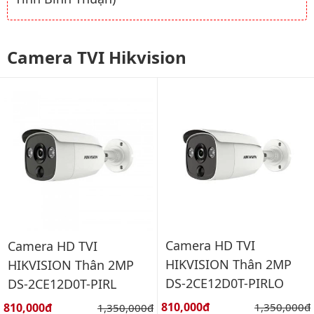
Camera TVI Hikvision
Camera HD TVI
Camera HD TVI
HIKVISION Thân 2MP
HIKVISION Thân 2MP
DS-2CE12D0T-PIRLO
DS-2CE12D0T-PIRL
Giá bán:
Giá bán:
810,000đ
Giá gốc:
810,000đ
Giá gốc:
1,350,000đ
1,350,000đ