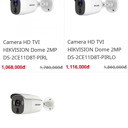
Camera HD TVI
Camera HD TVI
HIKVISION Dome 2MP
HIKVISION Dome 2MP
DS-2CE11D8T-PIRLO
DS-2CE11D8T-PIRL
Giá bán:
Giá bán:
1,116,000đ
Giá gốc:
1,068,000đ
Giá gốc:
1,860,000đ
1,780,000đ