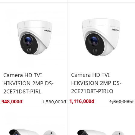
Camera HD TVI
Camera HD TVI
HIKVISION 2MP DS-
HIKVISION 2MP DS-
2CE71D8T-PIRLO
2CE71D8T-PIRL
Giá bán:
Giá bán:
1,116,000đ
Giá gốc:
948,000đ
Giá gốc:
1,860,000đ
1,580,000đ