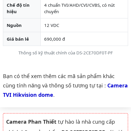
Chế độ tín
4 chuẩn TVI/AHD/CVI/CVBS, có nút
hiệu
chuyển
Nguồn
12 VDC
Giá bán lẻ
690,000 đ
Thông số kỹ thuật chính của DS-2CE70DF0T-PF
Danh mục liên quan
Bạn có thể xem thêm các mã sản phẩm khác
cùng tính năng và thông số tương tự tại :
Camera 
TVI Hikvision dome
.
Camera Phan Thiết
tự hào là nhà cung cấp