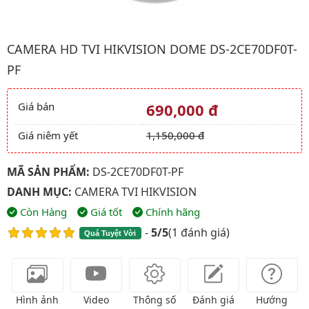
Hình ảnh đại diện của sản phẩm Camera HD TVI HIKVISION Do
CAMERA HD TVI HIKVISION DOME DS-2CE70DF0T-
PF
Giá bán
690,000 đ
Giá và khuyến mãi
Giá niêm yết
1,150,000 đ
MÃ SẢN PHẨM:
DS-2CE70DF0T-PF
DANH MỤC:
CAMERA TVI HIKVISION
Còn Hàng
Giá tốt
Chính hãng
-
5/5
(
1 đánh giá
)
Quá Tuyệt Vời
Hình ảnh
Video
Thông số
Đánh giá
Hướng