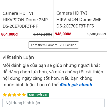
Camera HD TVI
Camera HD TVI
HIKVISION Dome 2MP
HIKVISION Dome 2MP
DS-2CE70DF3T-PFS
DS-2CE70DF3T-PF
Giá bán:
Giá bán:
948,000đ
Giá gốc:
864,000đ
Giá gốc:
1,580,000đ
1,440,000đ
Xem thêm Camera TVI Hikvision
Viết Bình Luận
Bình luận & Đánh giá
Mỗi đánh giá của bạn sẽ giúp những người khác
dễ dàng chọn lựa hơn, và giúp chúng tôi cải thiện
nội dung ngày càng tốt hơn. Nếu bạn không
muốn bình luận, bạn có thể
đánh giá nhanh
.
Quá Tuyệt Vời
Nội dung bình luận