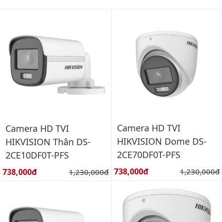
Camera HD TVI
Camera HD TVI
HIKVISION Dome DS-
HIKVISION Thân DS-
2CE70DF0T-PFS
2CE10DF0T-PFS
Giá bán:
Giá bán:
738,000đ
Giá gốc:
738,000đ
Giá gốc:
1,230,000đ
1,230,000đ