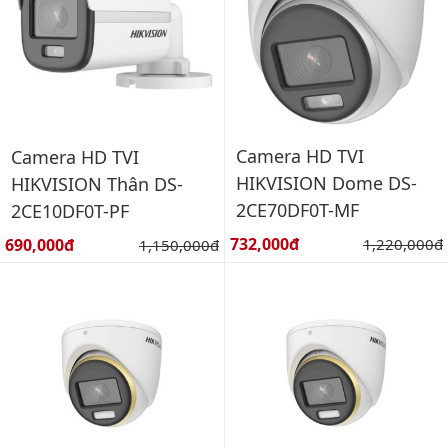
Camera HD TVI
Camera HD TVI
HIKVISION Dome DS-
HIKVISION Thân DS-
2CE70DF0T-MF
2CE10DF0T-PF
Giá bán:
Giá bán:
732,000đ
Giá gốc:
690,000đ
Giá gốc:
1,220,000đ
1,150,000đ