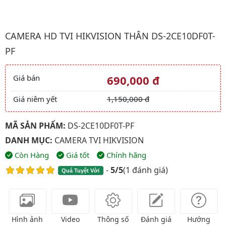
Hình ảnh đại diện của sản phẩm Camera HD TVI HIKVISION Thâ
CAMERA HD TVI HIKVISION THÂN DS-2CE10DF0T-
PF
Giá bán
690,000 đ
Giá và khuyến mãi
Giá niêm yết
1,150,000 đ
MÃ SẢN PHẨM:
DS-2CE10DF0T-PF
DANH MỤC:
CAMERA TVI HIKVISION
Còn Hàng
Giá tốt
Chính hãng
-
5/5
(
1 đánh giá
)
Quá Tuyệt Vời
Hình ảnh
Video
Thông số
Đánh giá
Hướng