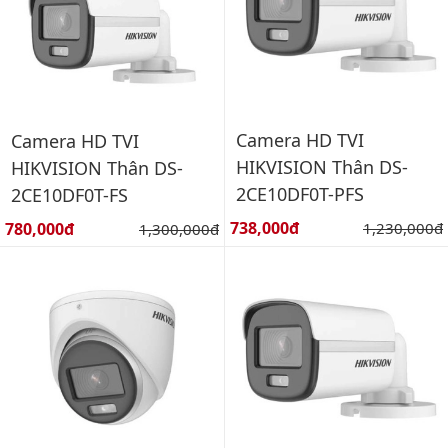
Camera HD TVI
Camera HD TVI
HIKVISION Thân DS-
HIKVISION Thân DS-
2CE10DF0T-PFS
2CE10DF0T-FS
Giá bán:
Giá bán:
738,000đ
Giá gốc:
780,000đ
Giá gốc:
1,230,000đ
1,300,000đ