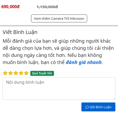
Giá bán:
690,000đ
Giá gốc:
1,150,000đ
Xem thêm Camera TVI Hikvision
Viết Bình Luận
Bình luận & Đánh giá
Mỗi đánh giá của bạn sẽ giúp những người khác
dễ dàng chọn lựa hơn, và giúp chúng tôi cải thiện
nội dung ngày càng tốt hơn. Nếu bạn không
muốn bình luận, bạn có thể
đánh giá nhanh
.
Quá Tuyệt Vời
Nội dung bình luận
Gởi Bình Luận