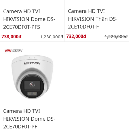
Camera HD TVI
Camera HD TVI
HIKVISION Thân DS-
HIKVISION Dome DS-
2CE10DF0T-F
2CE70DF0T-PFS
Giá bán:
Giá bán:
732,000đ
Giá gốc:
738,000đ
Giá gốc:
1,220,000đ
1,230,000đ
Camera HD TVI
HIKVISION Dome DS-
2CE70DF0T-PF