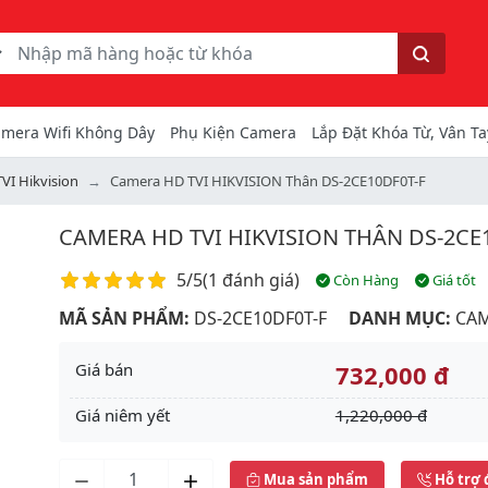
ếm
Tìm kiếm
mera Wifi Không Dây
Phụ Kiện Camera
Lắp Đặt Khóa Từ, Vân Ta
VI Hikvision
Camera HD TVI HIKVISION Thân DS-2CE10DF0T-F
CAMERA HD TVI HIKVISION THÂN DS-2CE
Điểm đánh giá
5/5
(
1 đánh giá
)
Còn Hàng
Giá tốt
MÃ SẢN PHẨM:
DS-2CE10DF0T-F
DANH MỤC:
CAM
Giá bán
732,000 đ
Giá niêm yết
1,220,000 đ
Next
Mua sản phẩm
Hỗ trợ 