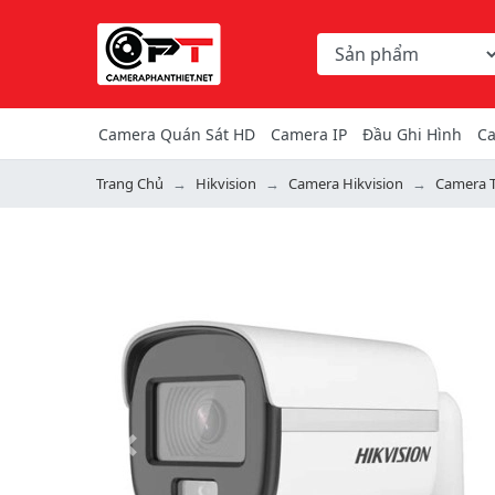
Chọn danh mục tìm ki
Từ khóa hoặc mã hàng
Camera Quán Sát HD
Camera IP
Đầu Ghi Hình
Ca
Trang Chủ
Hikvision
Camera Hikvision
Camera T
Previous