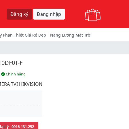
Giỏ hàng
Đăng ký
Đăng nhập
y Phan Thiết Giá Rẻ Đẹp
Năng Lượng Mặt Trời
10DF0T-F
Chính hãng
ERA TVI HIKVISION
đại lý
: 0916.131.252