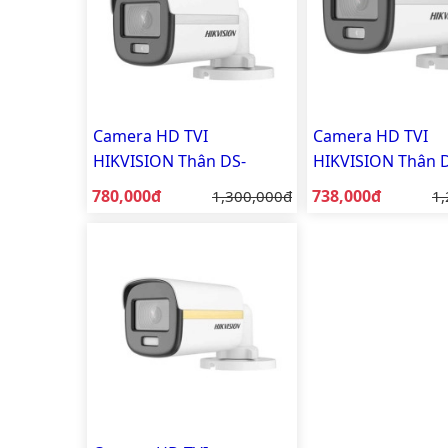
Camera HD TVI
Camera HD TVI
HIKVISION Thân DS-
HIKVISION Thân 
2CE10DF0T-FS
2CE10DF0T-PFS
Giá bán:
Giá bán:
780,000đ
Giá gốc:
738,000đ
Gi
1,300,000đ
1,