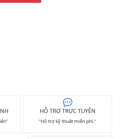
ÀNH
HỖ TRỢ TRỰC TUYẾN
iên"
"Hỗ trợ kỹ thuật miễn phí."