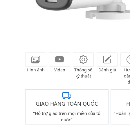
Hình ảnh
Video
Thông số
Đánh giá
Hư
kỹ thuật
dẫn
đ
GIAO HÀNG TOÀN QUỐC
H
"Hỗ trợ giao trên mọi miền của tổ
"Hoàn l
quốc"