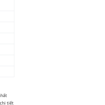
nhất
hi tiết