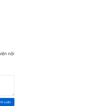
iện nội
ình Luận