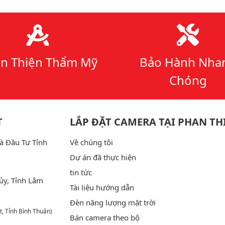
n Thiện Thẩm Mỹ
Bảo Hành Nha
Chóng
T
LẮP ĐẶT CAMERA TẠI PHAN TH
à Đầu Tư Tỉnh
Về chúng tôi
Dự án đã thực hiện
tin tức
ủy, Tỉnh Lâm
Tài liệu hướng dẫn
Đèn năng lượng mặt trời
t, Tỉnh Bình Thuận)
Bán camera theo bộ