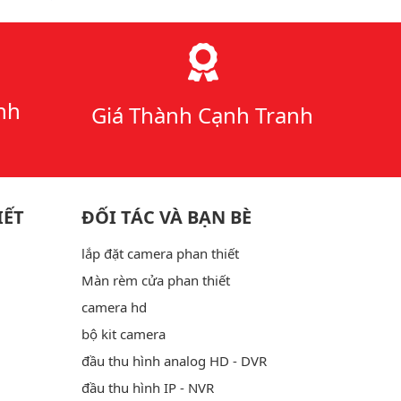
nh
Giá Thành Cạnh Tranh
IẾT
ĐỐI TÁC VÀ BẠN BÈ
lắp đặt camera phan thiết
Màn rèm cửa phan thiết
camera hd
bộ kit camera
đầu thu hình analog HD - DVR
đầu thu hình IP - NVR