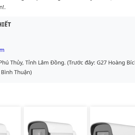
n!.
IẾT
om
Phú Thủy, Tỉnh Lâm Đồng. (Trước đây: G27 Hoàng Bíc
 Bình Thuận)