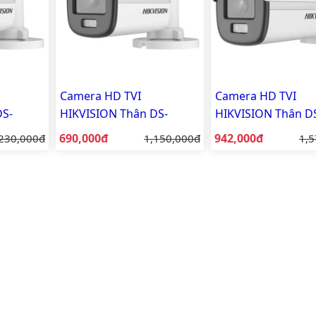
Camera HD TVI
Camera HD TVI
DS-
HIKVISION Thân DS-
HIKVISION Thân D
2CE10DF0T-PF
2CE12DF0T-F
Giá bán:
Giá bán:
á gốc:
690,000đ
Giá gốc:
942,000đ
Giá
230,000đ
1,150,000đ
1,5