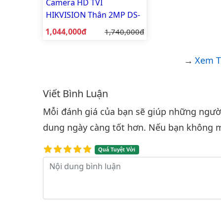
Camera HD TVI
HIKVISION Thân 2MP DS-
2CE10DF3T-F
Giá bán:
1,044,000đ
Giá gốc:
1,740,000đ
Xem T
Viết Bình Luận
Bình luận & Đánh giá
Mỗi đánh giá của bạn sẽ giúp những người 
dung ngày càng tốt hơn. Nếu bạn không m
Quá Tuyệt Vời
Nội dung bình luận