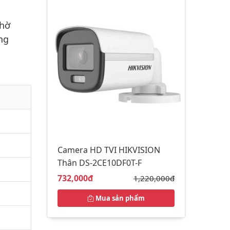
nhờ
ng
Camera HD TVI HIKVISION
Thân DS-2CE10DF0T-F
Giá bán:
732,000đ
Giá gốc:
1,220,000đ
Mua sản phẩm