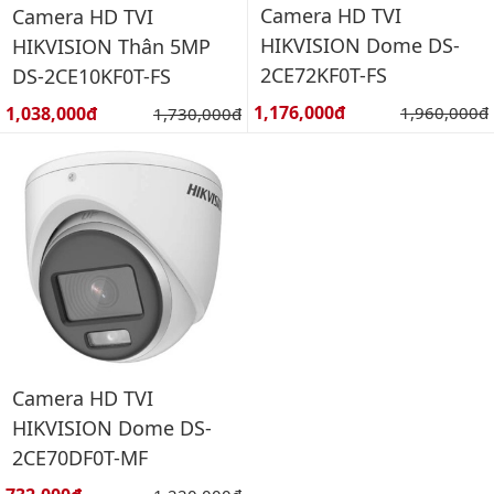
Camera HD TVI
Camera HD TVI
HIKVISION Dome DS-
HIKVISION Thân 5MP
2CE72KF0T-FS
DS-2CE10KF0T-FS
Giá bán:
Giá bán:
1,176,000đ
Giá gốc:
1,038,000đ
Giá gốc:
1,960,000đ
1,730,000đ
Camera HD TVI
HIKVISION Dome DS-
2CE70DF0T-MF