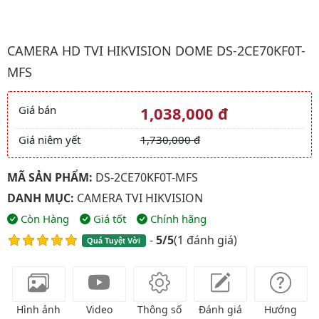
Hình ảnh đại diện của sản phẩm Camera HD TVI HIKVISION Do
CAMERA HD TVI HIKVISION DOME DS-2CE70KF0T-
MFS
Giá bán
1,038,000 đ
Giá và khuyến mãi
Giá niêm yết
1,730,000 đ
MÃ SẢN PHẨM:
DS-2CE70KF0T-MFS
DANH MỤC:
CAMERA TVI HIKVISION
Còn Hàng
Giá tốt
Chính hãng
-
5/5
(
1 đánh giá
)
Quá Tuyệt Vời
Hình ảnh
Video
Thông số
Đánh giá
Hướng