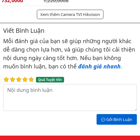
Giá bán:
732,000đ
Giá gốc:
1,220,000đ
Xem thêm Camera TVI Hikvision
Viết Bình Luận
Bình luận & Đánh giá
Mỗi đánh giá của bạn sẽ giúp những người khác
dễ dàng chọn lựa hơn, và giúp chúng tôi cải thiện
nội dung ngày càng tốt hơn. Nếu bạn không
muốn bình luận, bạn có thể
đánh giá nhanh
.
Quá Tuyệt Vời
Nội dung bình luận
Gởi Bình Luận