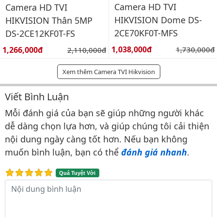
Camera HD TVI
Camera HD TVI
HIKVISION Dome DS-
HIKVISION Thân 5MP
2CE70KF0T-MFS
DS-2CE12KF0T-FS
Giá bán:
Giá bán:
1,038,000đ
Giá gốc:
1,266,000đ
Giá gốc:
1,730,000đ
2,110,000đ
Xem thêm Camera TVI Hikvision
Viết Bình Luận
Bình luận & Đánh giá
Mỗi đánh giá của bạn sẽ giúp những người khác
dễ dàng chọn lựa hơn, và giúp chúng tôi cải thiện
nội dung ngày càng tốt hơn. Nếu bạn không
muốn bình luận, bạn có thể
đánh giá nhanh
.
Quá Tuyệt Vời
Nội dung bình luận