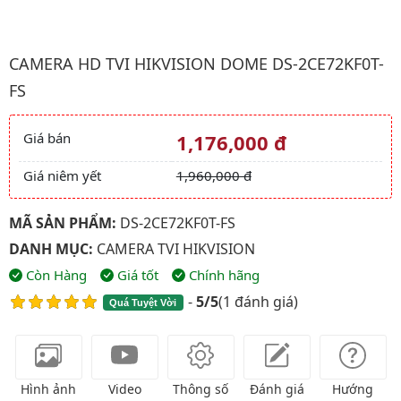
Hình ảnh đại diện của sản phẩm Camera HD TVI HIKVISION Do
CAMERA HD TVI HIKVISION DOME DS-2CE72KF0T-
FS
Giá bán
1,176,000 đ
Giá và khuyến mãi
Giá niêm yết
1,960,000 đ
MÃ SẢN PHẨM:
DS-2CE72KF0T-FS
DANH MỤC:
CAMERA TVI HIKVISION
Còn Hàng
Giá tốt
Chính hãng
-
5/5
(
1 đánh giá
)
Quá Tuyệt Vời
Hình ảnh
Video
Thông số
Đánh giá
Hướng