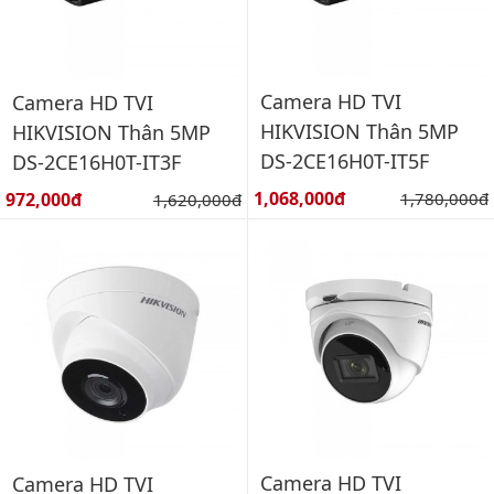
Camera HD TVI
Camera HD TVI
HIKVISION Thân 5MP
HIKVISION Thân 5MP
DS-2CE16H0T-IT5F
DS-2CE16H0T-IT3F
Giá bán:
Giá bán:
1,068,000đ
Giá gốc:
972,000đ
Giá gốc:
1,780,000đ
1,620,000đ
Camera HD TVI
Camera HD TVI