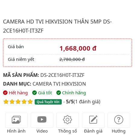
Hình ảnh đại diện của sản phẩm Camera HD TVI HIKVISION Thâ
CAMERA HD TVI HIKVISION THÂN 5MP DS-
2CE16H0T-IT3ZF
Giá bán
1,668,000 đ
Giá và khuyến mãi
Giá niêm yết
2,780,000 đ
MÃ SẢN PHẨM:
DS-2CE16H0T-IT3ZF
DANH MỤC:
CAMERA TVI HIKVISION
Hết hàng
Giá tốt
Chính hãng
-
5/5
(
1 đánh giá
)
Quá Tuyệt Vời
Hình ảnh
Video
Thông số
Đánh giá
Hướng