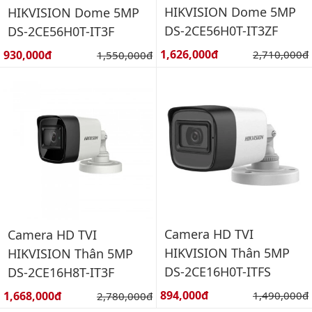
HIKVISION Dome 5MP
HIKVISION Dome 5MP
DS-2CE56H0T-IT3ZF
DS-2CE56H0T-IT3F
Giá bán:
Giá bán:
1,626,000đ
Giá gốc:
930,000đ
Giá gốc:
2,710,000đ
1,550,000đ
Camera HD TVI
Camera HD TVI
HIKVISION Thân 5MP
HIKVISION Thân 5MP
DS-2CE16H0T-ITFS
DS-2CE16H8T-IT3F
Giá bán:
Giá bán:
894,000đ
Giá gốc:
1,668,000đ
Giá gốc:
1,490,000đ
2,780,000đ