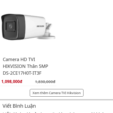
Camera HD TVI
HIKVISION Thân 5MP
DS-2CE17H0T-IT3F
Giá bán:
1,098,000đ
Giá gốc:
1,830,000đ
Xem thêm Camera TVI Hikvision
Viết Bình Luận
Bình luận & Đánh giá