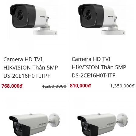
Camera HD TVI
Camera HD TVI
HIKVISION Thân 5MP
HIKVISION Thân 5MP
DS-2CE16H0T-ITF
DS-2CE16H0T-ITPF
Giá bán:
Giá bán:
810,000đ
Giá gốc:
768,000đ
Giá gốc:
1,350,000đ
1,280,000đ