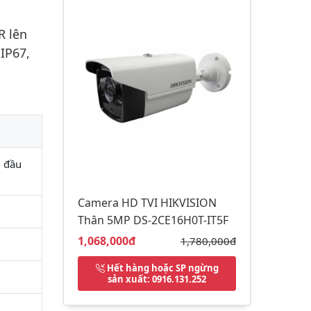
R lên
IP67,
i đầu
Camera HD TVI HIKVISION
Thân 5MP DS-2CE16H0T-IT5F
Giá bán:
1,068,000đ
Giá gốc:
1,780,000đ
Hết hàng hoặc SP ngừng
sản xuất
: 0916.131.252