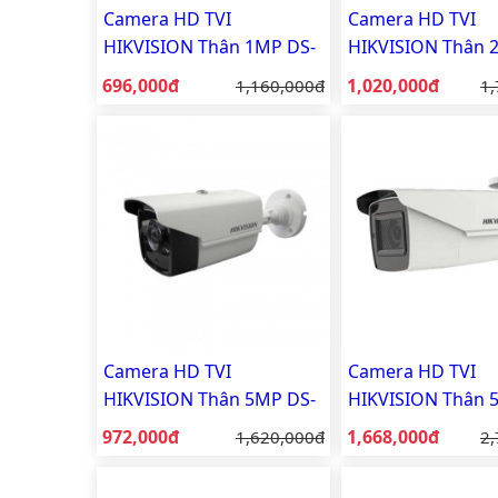
Camera HD TVI
Camera HD TVI
HIKVISION Thân 1MP DS-
HIKVISION Thân 
2CE16C0T-IT5
2CE16D0T-IT5
Giá bán:
Giá bán:
696,000đ
Giá gốc:
1,020,000đ
Gi
1,160,000đ
1,
Camera HD TVI
Camera HD TVI
HIKVISION Thân 5MP DS-
HIKVISION Thân 
2CE16H0T-IT3F
2CE16H0T-IT3ZF
Giá bán:
Giá bán:
972,000đ
Giá gốc:
1,668,000đ
Gi
1,620,000đ
2,