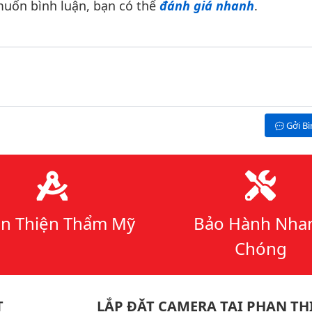
uốn bình luận, bạn có thể
đánh giá nhanh
.
Gởi B
n Thiện Thẩm Mỹ
Bảo Hành Nha
Chóng
T
LẮP ĐẶT CAMERA TẠI PHAN TH