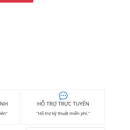
ÀNH
HỖ TRỢ TRỰC TUYẾN
iên"
"Hỗ trợ kỹ thuật miễn phí."