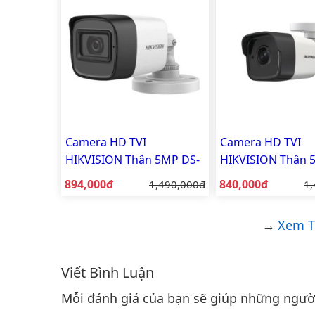
Camera HD TVI
Camera HD TVI
HIKVISION Thân 5MP DS-
HIKVISION Thân 
2CE16H0T-ITFS
2CE16H0T-ITPFS
Giá bán:
Giá bán:
894,000đ
Giá gốc:
840,000đ
Gi
1,490,000đ
1,
Xem T
Viết Bình Luận
Bình luận & Đánh giá
Mỗi đánh giá của bạn sẽ giúp những người 