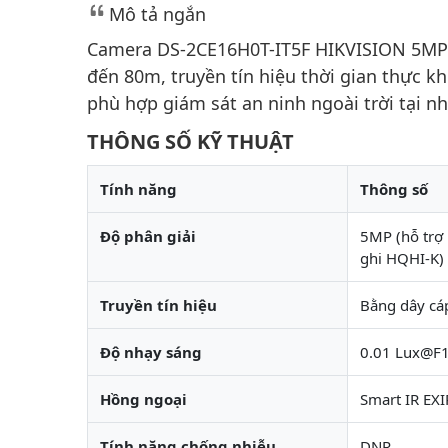
Mô tả ngắn
Camera DS-2CE16H0T-IT5F HIKVISION 5MP c
đến 80m, truyền tín hiệu thời gian thực k
phù hợp giám sát an ninh ngoài trời tại n
THÔNG SỐ KỸ THUẬT
Tính năng
Thông số
Độ phân giải
5MP (hỗ trợ 
ghi HQHI-K)
Truyền tín hiệu
Bằng dây cáp
Độ nhạy sáng
0.01 Lux@F1.
Hồng ngoại
Smart IR EXI
Tính năng chống nhiễu
DNR