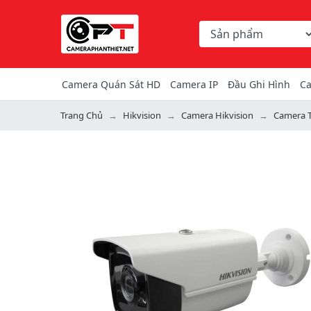
Chọn danh mục tìm ki
Từ khóa hoặc mã hàng
Camera Quán Sát HD
Camera IP
Đầu Ghi Hình
Ca
Trang Chủ
Hikvision
Camera Hikvision
Camera T
Previous