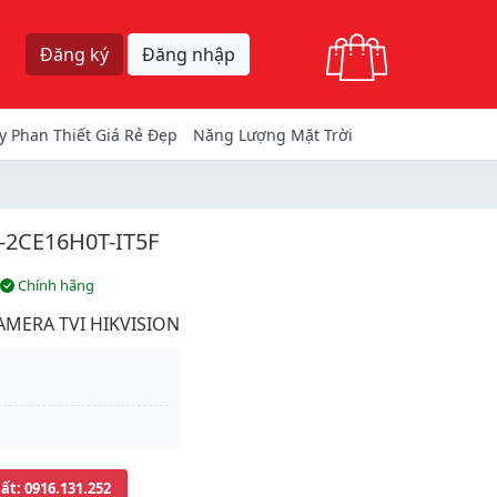
Giỏ hàng
Đăng ký
Đăng nhập
y Phan Thiết Giá Rẻ Đẹp
Năng Lượng Mặt Trời
-2CE16H0T-IT5F
Chính hãng
AMERA TVI HIKVISION
uất
: 0916.131.252