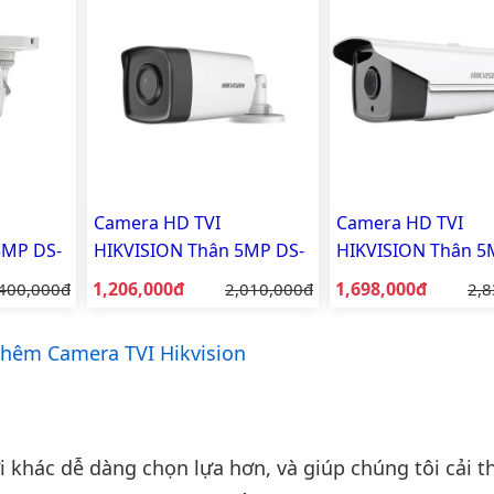
Camera HD TVI
Camera HD TVI
5MP DS-
HIKVISION Thân 5MP DS-
HIKVISION Thân 5
2CE17H0T-IT5F
2CE16H8T-IT5
Giá bán:
Giá bán:
á gốc:
1,206,000đ
Giá gốc:
1,698,000đ
Giá
400,000đ
2,010,000đ
2,8
hêm Camera TVI Hikvision
khác dễ dàng chọn lựa hơn, và giúp chúng tôi cải th