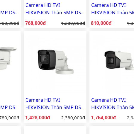
Camera HD TVI
Camera HD TVI
2MP DS-
HIKVISION Thân 5MP DS-
HIKVISION Thân 5
2CE16H0T-ITPF
2CE16H0T-ITF
Giá bán:
Giá bán:
á gốc:
768,000đ
Giá gốc:
810,000đ
Giá
700,000đ
1,280,000đ
1,3
Camera HD TVI
Camera HD TVI
5MP DS-
HIKVISION Thân 5MP DS-
HIKVISION Thân 5
2CE16H8T-ITF
2CE16H8T-IT5F
Giá bán:
Giá bán:
á gốc:
1,428,000đ
Giá gốc:
1,764,000đ
Giá
780,000đ
2,380,000đ
2,9