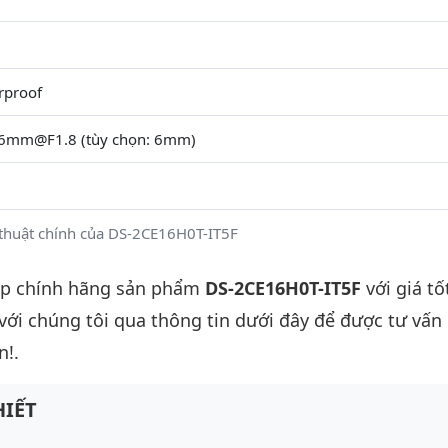
rproof
.6mm@F1.8 (tùy chọn: 6mm)
thuật chính của DS-2CE16H0T-IT5F
ấp chính hãng sản phẩm
DS-2CE16H0T-IT5F
với giá tố
 với chúng tôi qua thông tin dưới đây để được tư vấn c
n!.
IẾT