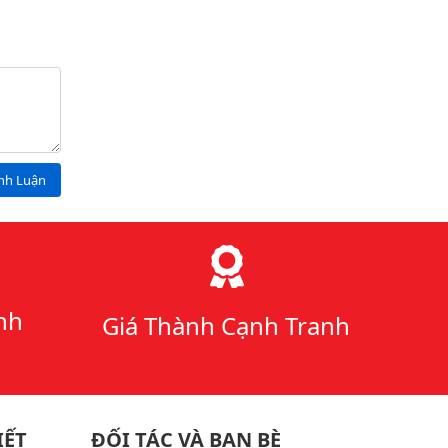
ình Luận
nh
Giá Thành Cạnh Tranh
IẾT
ĐỐI TÁC VÀ BẠN BÈ