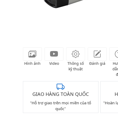
Hình ảnh
Video
Thông số
Đánh giá
Hư
kỹ thuật
dẫn
đ
GIAO HÀNG TOÀN QUỐC
H
"Hỗ trợ giao trên mọi miền của tổ
"Hoàn l
quốc"