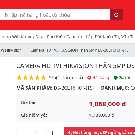
ếm
Tìm kiếm
mera Wifi Không Dây
Phụ Kiện Camera
Lắp Đặt Khóa Từ, Vân Ta
VI Hikvision
Camera HD TVI HIKVISION Thân 5MP DS-2CE16H0T-IT5F
CAMERA HD TVI HIKVISION THÂN 5MP DS
Điểm đánh giá
5/5
(
1 đánh giá
)
Hết hàng
Giá tốt
MÃ SẢN PHẨM:
DS-2CE16H0T-IT5F
DANH MỤC:
C
Giá bán
1,068,000 đ
Giá niêm yết
1,780,000 đ
Next
Hết hàng hoặc SP ngừng sản x