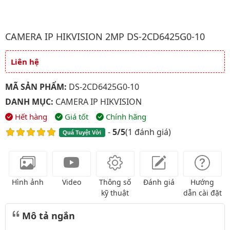
Hình ảnh đại diện của sản phẩm Camera IP HIKVISION 2MP DS
CAMERA IP HIKVISION 2MP DS-2CD6425G0-10
Liên hệ
Giá và khuyến mãi
MÃ SẢN PHẨM:
DS-2CD6425G0-10
DANH MỤC:
CAMERA IP HIKVISION
Hết hàng
Giá tốt
Chính hãng
-
5/5
(
1 đánh giá
)
Quá Tuyệt Vời
Hình ảnh
Video
Thông số
Đánh giá
Hướng
kỹ thuật
dẫn cài đặt
Mô tả ngắn