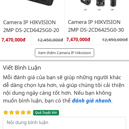
Camera IP HIKVISION
Camera IP HIKVISION
2MP DS-2CD6425G0-30
2MP DS-2CD6425G0-20
Giá bán:
Giá bán:
7,470,000đ
Giá gốc:
7,470,000đ
Giá gốc:
12,450,000đ
12,450,000đ
Xem thêm Camera IP Hikvision
Viết Bình Luận
Bình luận & Đánh giá
Mỗi đánh giá của bạn sẽ giúp những người khác
dễ dàng chọn lựa hơn, và giúp chúng tôi cải thiện
nội dung ngày càng tốt hơn. Nếu bạn không
muốn bình luận, bạn có thể
đánh giá nhanh
.
Quá Tuyệt Vời
Nội dung bình luận