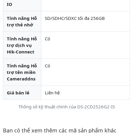
IO
Tính năng Hỗ
SD/SDHC/SDXC tối đa 256GB
trợ thẻ nhớ
Tính năng Hỗ
Có
trợ dịch vụ
Hik-Connect
Tính năng Hỗ
Có
trợ tên miền
Cameraddns
Giá bán lẻ
Liên hệ
Thông số kỹ thuật chính của DS-2CD2526G2-IS
Danh mục liên quan
Bạn có thể xem thêm các mã sản phẩm khác