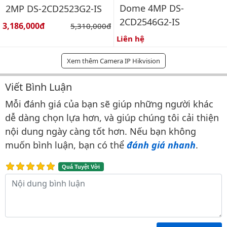
Dome 4MP DS-
2MP DS-2CD2523G2-IS
2CD2546G2-IS
Giá bán:
3,186,000đ
Giá gốc:
5,310,000đ
Liên hệ
Xem thêm Camera IP Hikvision
Viết Bình Luận
Bình luận & Đánh giá
Mỗi đánh giá của bạn sẽ giúp những người khác
dễ dàng chọn lựa hơn, và giúp chúng tôi cải thiện
nội dung ngày càng tốt hơn. Nếu bạn không
muốn bình luận, bạn có thể
đánh giá nhanh
.
Quá Tuyệt Vời
Nội dung bình luận