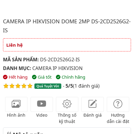
Hình ảnh đại diện của sản phẩm Camera IP HIKVISION Dome 2
CAMERA IP HIKVISION DOME 2MP DS-2CD2526G2-
IS
Liên hệ
Giá và khuyến mãi
MÃ SẢN PHẨM:
DS-2CD2526G2-IS
DANH MỤC:
CAMERA IP HIKVISION
Hết hàng
Giá tốt
Chính hãng
-
5/5
(
1 đánh giá
)
Quá Tuyệt Vời
Hình ảnh
Video
Thông số
Đánh giá
Hướng
kỹ thuật
dẫn cài đặt