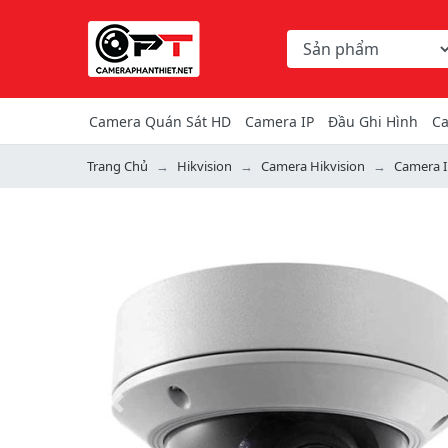
Chọn danh mục tìm ki
Từ khóa hoặc mã hàng
Camera Quán Sát HD
Camera IP
Đầu Ghi Hình
Ca
Trang Chủ
Hikvision
Camera Hikvision
Camera I
Previous