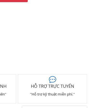
ÀNH
HỖ TRỢ TRỰC TUYẾN
iên"
"Hỗ trợ kỹ thuật miễn phí."