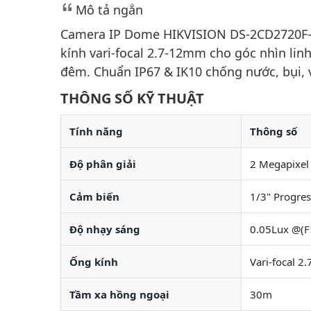
Mô tả ngắn
Camera IP Dome HIKVISION DS-2CD2720F-I
kính vari-focal 2.7-12mm cho góc nhìn lin
đêm. Chuẩn IP67 & IK10 chống nước, bụi, v
THÔNG SỐ KỸ THUẬT
Tính năng
Thông số
Độ phân giải
2 Megapixel
Cảm biến
1/3" Progre
Độ nhạy sáng
0.05Lux @(F1
Ống kính
Vari-focal 
Tầm xa hồng ngoại
30m