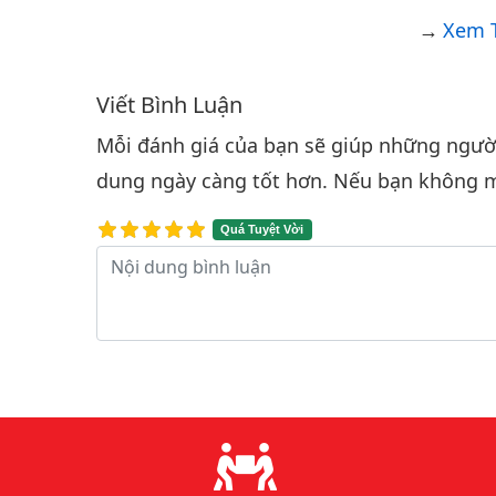
Xem T
Viết Bình Luận
Bình luận & Đánh giá
Mỗi đánh giá của bạn sẽ giúp những người 
dung ngày càng tốt hơn. Nếu bạn không m
Quá Tuyệt Vời
Nội dung bình luận
Lý do chọn chúng tôi