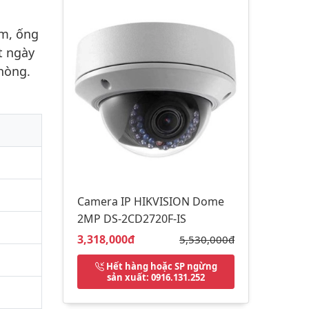
m, ống
t ngày
phòng.
Camera IP HIKVISION Dome
2MP DS-2CD2720F-IS
Giá bán:
3,318,000đ
Giá gốc:
5,530,000đ
Hết hàng hoặc SP ngừng
sản xuất
: 0916.131.252