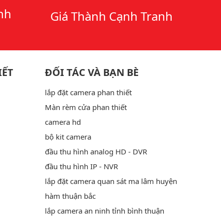
nh
Giá Thành Cạnh Tranh
IẾT
ĐỐI TÁC VÀ BẠN BÈ
lắp đặt camera phan thiết
Màn rèm cửa phan thiết
camera hd
bộ kit camera
đầu thu hình analog HD - DVR
đầu thu hình IP - NVR
lắp đặt camera quan sát ma lâm huyện
hàm thuận bắc
lắp camera an ninh tỉnh bình thuận