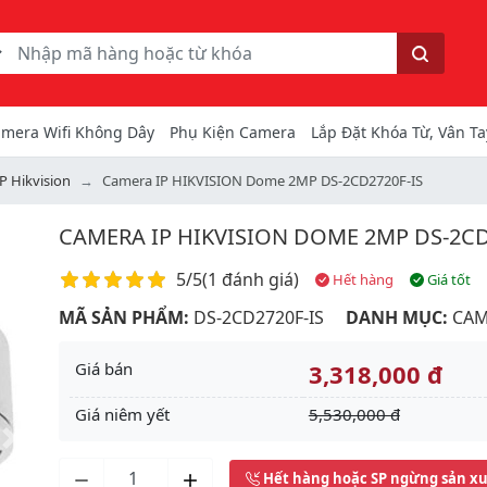
ếm
Tìm kiếm
mera Wifi Không Dây
Phụ Kiện Camera
Lắp Đặt Khóa Từ, Vân Ta
P Hikvision
Camera IP HIKVISION Dome 2MP DS-2CD2720F-IS
CAMERA IP HIKVISION DOME 2MP DS-2CD
Điểm đánh giá
5/5
(
1 đánh giá
)
Hết hàng
Giá tốt
MÃ SẢN PHẨM:
DS-2CD2720F-IS
DANH MỤC:
CAM
Giá bán
3,318,000 đ
Giá niêm yết
5,530,000 đ
Next
Hết hàng hoặc SP ngừng sản x