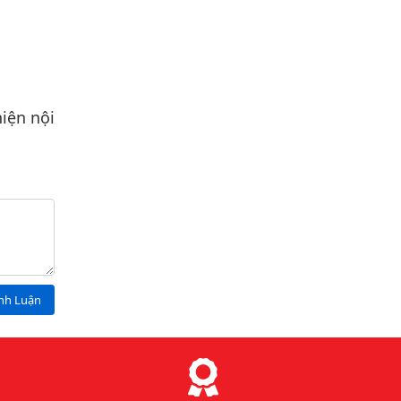
iện nội
ình Luận