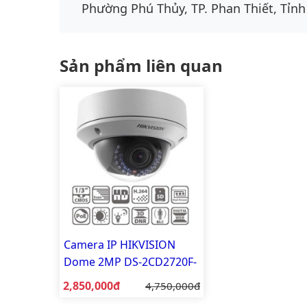
Phường Phú Thủy, TP. Phan Thiết, Tỉnh
Sản phẩm liên quan
Camera IP HIKVISION
Dome 2MP DS-2CD2720F-
I
Giá bán:
2,850,000đ
Giá gốc:
4,750,000đ