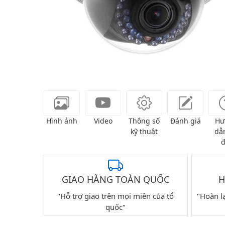
Hình ảnh
Video
Thông số
Đánh giá
Hư
kỹ thuật
dẫn
đ
GIAO HÀNG TOÀN QUỐC
H
"Hỗ trợ giao trên mọi miền của tổ
"Hoàn l
quốc"