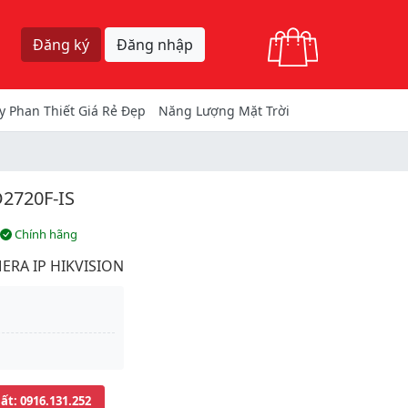
Giỏ hàng
Đăng ký
Đăng nhập
y Phan Thiết Giá Rẻ Đẹp
Năng Lượng Mặt Trời
2720F-IS
Chính hãng
ERA IP HIKVISION
uất
: 0916.131.252