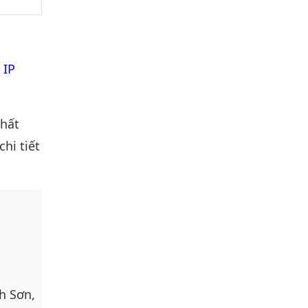
 IP
nhất
hi tiết
h Sơn,