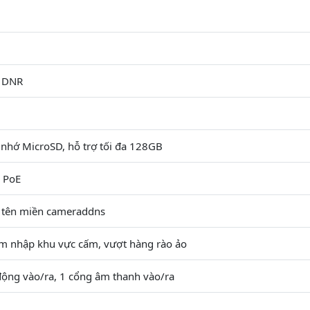
D DNR
 nhớ MicroSD, hỗ trợ tối đa 128GB
 PoE
, tên miền cameraddns
âm nhập khu vực cấm, vượt hàng rào ảo
động vào/ra, 1 cổng âm thanh vào/ra