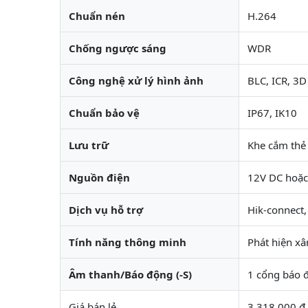
Chuẩn nén
H.264
Chống ngược sáng
WDR
Công nghệ xử lý hình ảnh
BLC, ICR, 3
Chuẩn bảo vệ
IP67, IK10
Lưu trữ
Khe cắm thẻ
Nguồn điện
12V DC hoặc
Dịch vụ hỗ trợ
Hik-connect
Tính năng thông minh
Phát hiện x
Âm thanh/Báo động (-S)
1 cổng báo 
Giá bán lẻ
3,318,000 đ