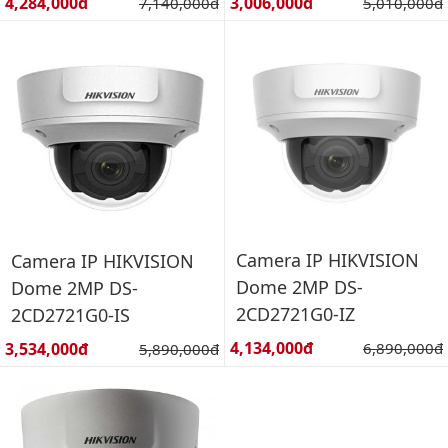
Giá bán:
Giá bán:
4,284,000đ
Giá gốc:
3,006,000đ
Giá gốc:
7,140,000đ
5,010,000đ
Camera IP HIKVISION
Camera IP HIKVISION
Dome 2MP DS-
Dome 2MP DS-
2CD2721G0-IZ
2CD2721G0-IS
Giá bán:
Giá bán:
4,134,000đ
Giá gốc:
3,534,000đ
Giá gốc:
6,890,000đ
5,890,000đ