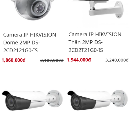
Camera IP HIKVISION
Camera IP HIKVISION
Thân 2MP DS-
Dome 2MP DS-
2CD2T21G0-IS
2CD2121G0-IS
Giá bán:
Giá bán:
1,944,000đ
Giá gốc:
1,860,000đ
Giá gốc:
3,240,000đ
3,100,000đ