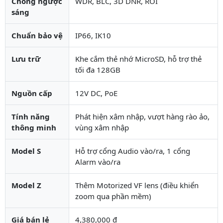
Chống ngược
WDR, BLC, 3D DNR, ROI
sáng
Chuẩn bảo vệ
IP66, IK10
Lưu trữ
Khe cắm thẻ nhớ MicroSD, hỗ trợ thẻ
tối đa 128GB
Nguồn cấp
12V DC, PoE
Tính năng
Phát hiện xâm nhập, vượt hàng rào ảo,
thông minh
vùng xâm nhập
Model S
Hỗ trợ cổng Audio vào/ra, 1 cổng
Alarm vào/ra
Model Z
Thêm Motorized VF lens (điều khiển
zoom qua phần mềm)
Giá bán lẻ
4,380,000 đ