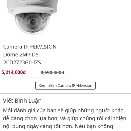
Camera IP HIKVISION
Dome 2MP DS-
2CD2723G0-IZS
Giá bán:
5,214,000đ
Giá gốc:
8,690,000đ
Xem thêm Camera IP Hikvision
Viết Bình Luận
Bình luận & Đánh giá
Mỗi đánh giá của bạn sẽ giúp những người khác
dễ dàng chọn lựa hơn, và giúp chúng tôi cải thiện
nội dung ngày càng tốt hơn. Nếu bạn không