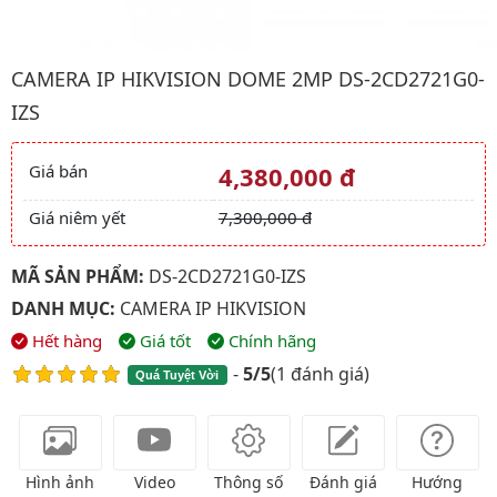
Hình ảnh đại diện của sản phẩm Camera IP HIKVISION Dome 2
CAMERA IP HIKVISION DOME 2MP DS-2CD2721G0-
IZS
Giá bán
4,380,000 đ
Giá và khuyến mãi
Giá niêm yết
7,300,000 đ
MÃ SẢN PHẨM:
DS-2CD2721G0-IZS
DANH MỤC:
CAMERA IP HIKVISION
Hết hàng
Giá tốt
Chính hãng
-
5/5
(
1 đánh giá
)
Quá Tuyệt Vời
Hình ảnh
Video
Thông số
Đánh giá
Hướng