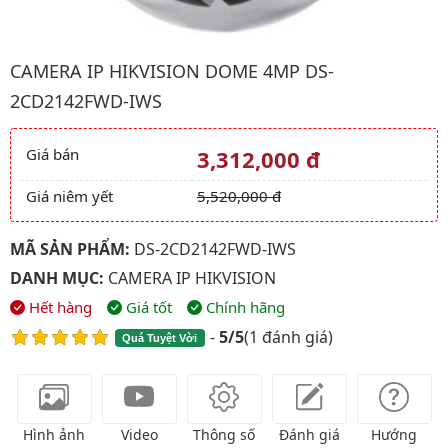
Hình ảnh đại diện của sản phẩm Camera IP HIKVISION Dome 
CAMERA IP HIKVISION DOME 4MP DS-
2CD2142FWD-IWS
Giá bán
3,312,000 đ
Giá và khuyến mãi
Giá niêm yết
5,520,000 đ
MÃ SẢN PHẨM:
DS-2CD2142FWD-IWS
DANH MỤC:
CAMERA IP HIKVISION
Hết hàng
Giá tốt
Chính hãng
-
5/5
(
1 đánh giá
)
Quá Tuyệt Vời
Hình ảnh
Video
Thông số
Đánh giá
Hướng