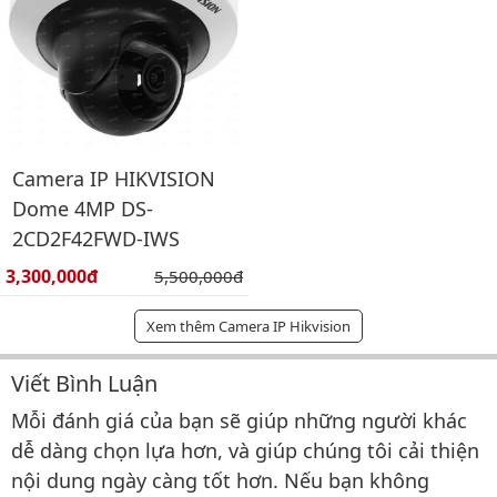
Camera IP HIKVISION
Dome 4MP DS-
2CD2F42FWD-IWS
Giá bán:
3,300,000đ
Giá gốc:
5,500,000đ
Xem thêm Camera IP Hikvision
Viết Bình Luận
Bình luận & Đánh giá
Mỗi đánh giá của bạn sẽ giúp những người khác
dễ dàng chọn lựa hơn, và giúp chúng tôi cải thiện
nội dung ngày càng tốt hơn. Nếu bạn không