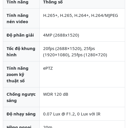
Tính năng
Thông số
Tính năng
H.265+, H.265, H.264+, H.264/MJPEG
nén video
Độ phân giải
4MP (2688x1520)
Tốc độ khung
20fps (2688×1520), 25fps
hình
(1920×1080), 25fps (1280×720)
Tính năng
ePTZ
zoom kỹ
thuật số
Chống ngược
WDR 120 dB
sáng
Độ nhạy sáng
0.07 Lux @ F1.2, 0 Lux với IR
Hồng ngoại
20m