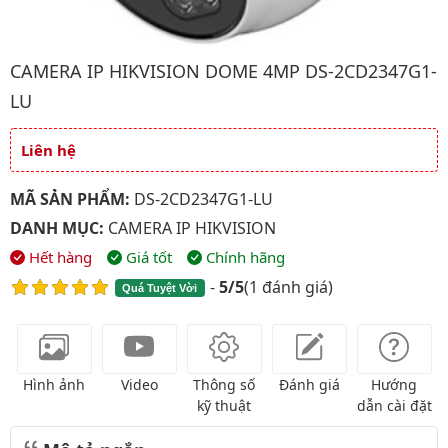
Hình ảnh đại diện của sản phẩm Camera IP HIKVISION Dome 
CAMERA IP HIKVISION DOME 4MP DS-2CD2347G1-
LU
Liên hệ
Giá và khuyến mãi
MÃ SẢN PHẨM:
DS-2CD2347G1-LU
DANH MỤC:
CAMERA IP HIKVISION
Hết hàng
Giá tốt
Chính hãng
-
5/5
(
1 đánh giá
)
Quá Tuyệt Vời
Hình ảnh
Video
Thông số
Đánh giá
Hướng
kỹ thuật
dẫn cài đặt