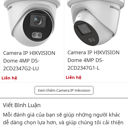
Camera IP HIKVISION
Camera IP HIKVISION
Dome 4MP DS-
Dome 4MP DS-
2CD2347G1-L
2CD2347G2-LU
Liên hệ
Liên hệ
Xem thêm Camera IP Hikvision
Viết Bình Luận
Bình luận & Đánh giá
Mỗi đánh giá của bạn sẽ giúp những người khác
dễ dàng chọn lựa hơn, và giúp chúng tôi cải thiện