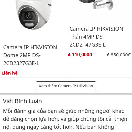
Camera IP HIKVISION
Thân 4MP DS-
2CD2T47G3E-L
Camera IP HIKVISION
Giá bán:
4,110,000đ
Giá gốc:
6,850,000đ
Dome 2MP DS-
2CD2327G3E-L
Liên hệ
Xem thêm Camera IP Hikvision
Viết Bình Luận
Bình luận & Đánh giá
Mỗi đánh giá của bạn sẽ giúp những người khác
dễ dàng chọn lựa hơn, và giúp chúng tôi cải thiện
nội dung ngày càng tốt hơn. Nếu bạn không