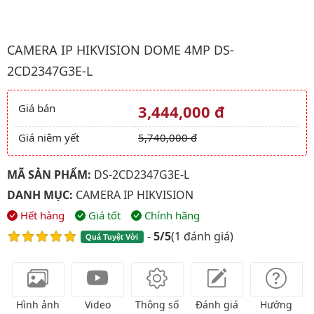
Hình ảnh đại diện của sản phẩm Camera IP HIKVISION Dome 
CAMERA IP HIKVISION DOME 4MP DS-
2CD2347G3E-L
Giá bán
3,444,000 đ
Giá và khuyến mãi
Giá niêm yết
5,740,000 đ
MÃ SẢN PHẨM:
DS-2CD2347G3E-L
DANH MỤC:
CAMERA IP HIKVISION
Hết hàng
Giá tốt
Chính hãng
-
5/5
(
1 đánh giá
)
Quá Tuyệt Vời
Hình ảnh
Video
Thông số
Đánh giá
Hướng