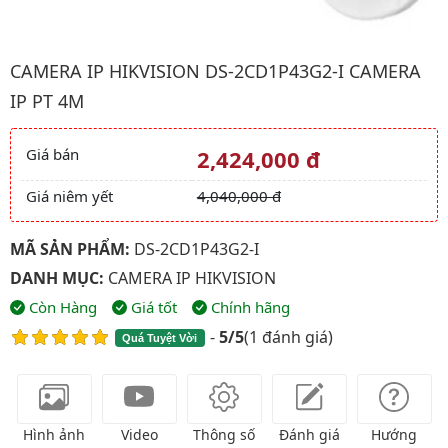
Hình ảnh đại diện của sản phẩm Camera IP HIKVISION DS-2CD1
CAMERA IP HIKVISION DS-2CD1P43G2-I CAMERA
IP PT 4M
Giá bán
2,424,000 đ
Giá và khuyến mãi
Giá niêm yết
4,040,000 đ
MÃ SẢN PHẨM:
DS-2CD1P43G2-I
DANH MỤC:
CAMERA IP HIKVISION
Còn Hàng
Giá tốt
Chính hãng
-
5/5
(
1 đánh giá
)
Quá Tuyệt Vời
Hình ảnh
Video
Thông số
Đánh giá
Hướng