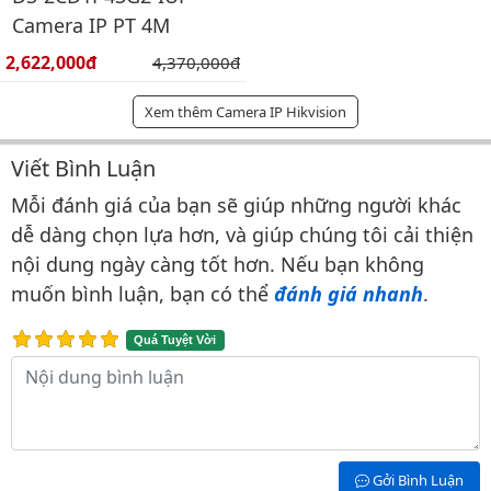
Camera IP PT 4M
Giá bán:
2,622,000đ
Giá gốc:
4,370,000đ
Xem thêm Camera IP Hikvision
Viết Bình Luận
Bình luận & Đánh giá
Mỗi đánh giá của bạn sẽ giúp những người khác
dễ dàng chọn lựa hơn, và giúp chúng tôi cải thiện
nội dung ngày càng tốt hơn. Nếu bạn không
muốn bình luận, bạn có thể
đánh giá nhanh
.
Quá Tuyệt Vời
Nội dung bình luận
Gởi Bình Luận